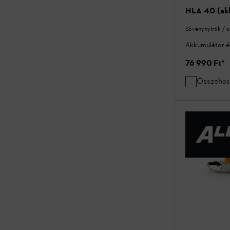
HLA 40 (akk
Sövénynyírók / 
Akkumulátor és
76 990 Ft
*
Összehas