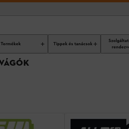
sövényvágók
Szolgálta
Termékek
Tippek és tanácsok
rendezv
YVÁGÓK