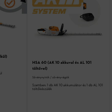
kül)
HSA 60 (AK 10 akkuval és AL 101
töltővel)
ül
Sövénynyírók / sövényvágók
Szettben: 1 db AK 10 akkumulátor és 1 db AL 101
töltőkészülék