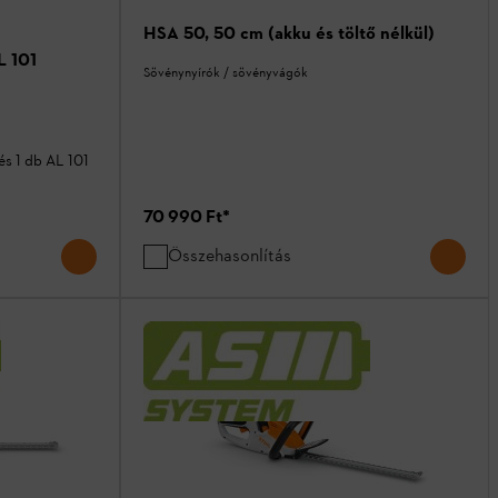
HSA 50, 50 cm (akku és töltő nélkül)
L 101
Sövénynyírók / sövényvágók
és 1 db AL 101
70 990 Ft
*
Összehasonlítás