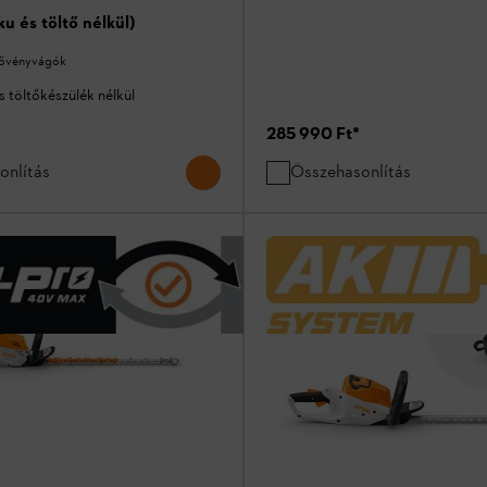
u és töltő nélkül)
sövényvágók
 töltőkészülék nélkül
285 990 Ft
*
onlítás
Összehasonlítás