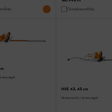
180 990 Ft
*
onlítás
Összehasonlítás
cm
sövényvágók
HSE 42, 45 cm
Sövénynyírók / sövényvágók