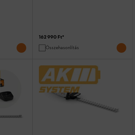
162 990 Ft
*
Összehasonlítás