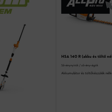
HSA 140 R (akku és töltő nél
Sövénynyírók / sövényvágók
Akkumulátor és töltőkészülék nélk