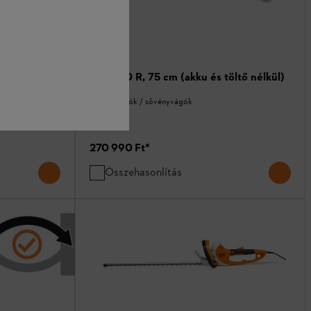
)
HSA 130 R, 75 cm (akku és töltő nélkül)
Sövénynyírók / sövényvágók
270 990 Ft
*
Összehasonlítás