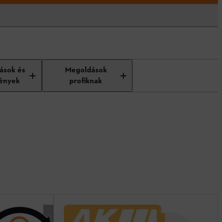
tások és
Megoldások
ények
profiknak