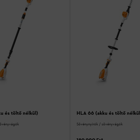
 és töltő nélkül)
HLA 66 (akku és töltő nélkül
sövényvágók
Sövénynyírók / sövényvágók