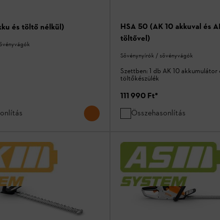
HSA 50 (AK 10 akkuval és A
ku és töltő nélkül)
töltővel)
sövényvágók
Sövénynyírók / sövényvágók
Szettben: 1 db AK 10 akkumulátor 
töltőkészülék
111 990 Ft
*
onlítás
Összehasonlítás