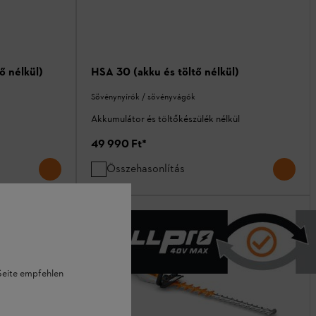
ő nélkül)
HSA 30 (akku és töltő nélkül)
Sövénynyírók / sövényvágók
Akkumulátor és töltőkészülék nélkül
49 990 Ft
*
Összehasonlítás
 Seite empfehlen