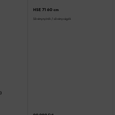
HSE 71 60 cm
Sövénynyírók / sövényvágók
)