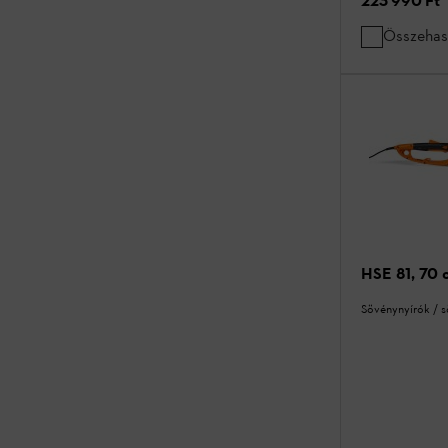
223 990 Ft
*
Összehas
HSE 81, 70 
Sövénynyírók / 