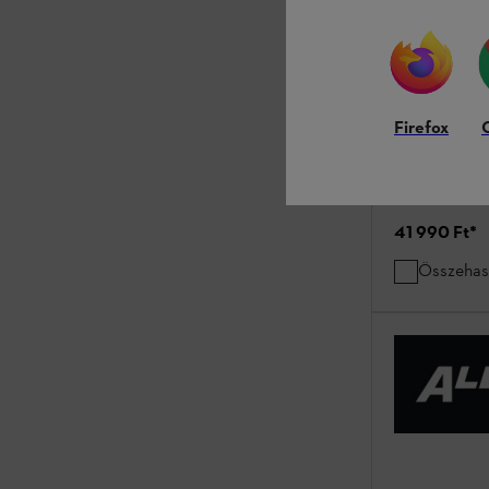
HSA 26 (akku
Firefox
Sövénynyírók / 
Akkumulátor és
41 990 Ft
*
Összehas