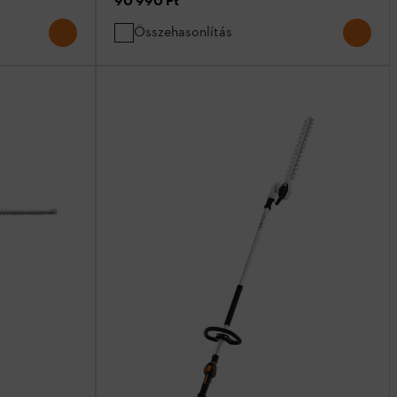
90 990 Ft
*
Összehasonlítás