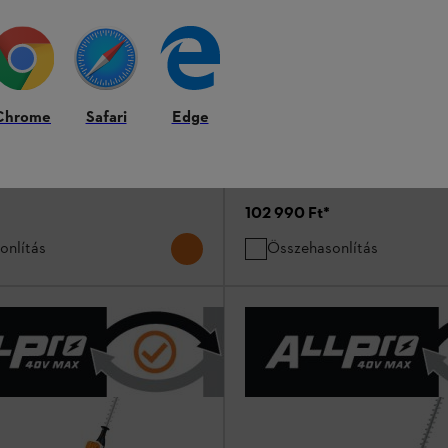
 és töltő nélkül)
HLA 56 (akku és töltő nélkül
Chrome
Safari
Edge
sövényvágók
Sövénynyírók / sövényvágók
 töltőkészülék nélkül
102 990 Ft
*
onlítás
Összehasonlítás