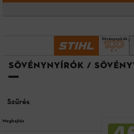
Kezdőlap
Termékek
Sövénynyírók / 
SÖVÉNYNYÍRÓK / SÖVÉN
Szűrés
Meghajtás