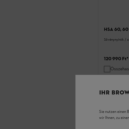
HSA 60, 60 
Sövénynyírók / 
120 990 Ft
*
Összehas
IHR BROW
Sie nutzen einen 
wir Ihnen, zu ein