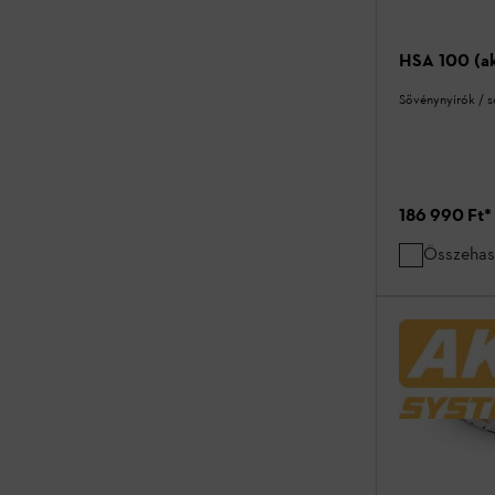
HSA 100 (ak
Sövénynyírók / 
186 990 Ft
*
Összehas