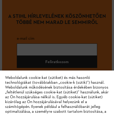
A STIHL HÍRLEVELÉNEK KÖSZÖNHETŐEN
TÖBBÉ NEM MARAD LE SEMMIRŐL
e-mail cím
Feliratkozom
Weboldalunk cookie-kat (sütiket) és más hasonló
technológiákat (továbbiakban „cookie-k (sütik)”) használ.
#STIHL
Weboldalunk működésének biztosítása érdekében bizonyos
„feltétlenül szükséges cookie-kat (sütiket)” használunk, akár
az Ön hozzájárulása nélkül is. Egyéb cookie-kat (sütiket)
kizárólag az Ön hozzájárulásával helyezünk el a
számítógépén. Ilyenek például a felhasználóbarát jelleg
optimalizálása, a személyre szabott tartalom biztosítása, a