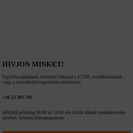
HÍVJON MINKET!
Ügyfélszolgálatunk örömmel válaszol a STIHL termékkínálattal
vagy a weboldallal kapcsolatos kérdéseire.
+36 23 505 701
Hétfőtől péntekig 08:00 és 16:00 óra között állunk rendelkezésére
(kivétel: nemzeti ünnepnapokon).