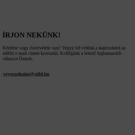
ÍRJON NEKÜNK!
Kérdése vagy észrevétele van? Vegye fel velünk a kapcsolatot az
alábbi e-mail címen keresztül. Kollégánk a lehető leghamarabb
válaszol Önnek.
vevoszolgalat@stihl.hu