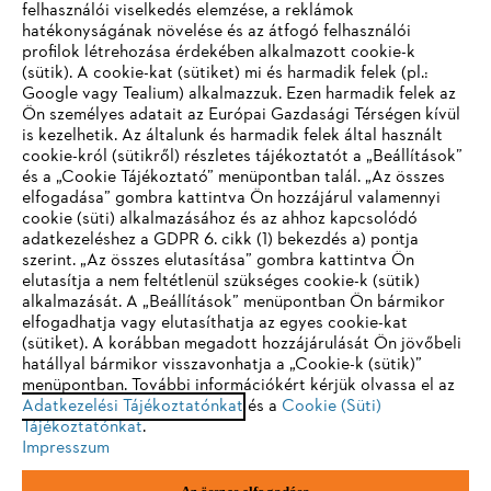
felhasználói viselkedés elemzése, a reklámok
hatékonyságának növelése és az átfogó felhasználói
profilok létrehozása érdekében alkalmazott cookie-k
Vállalat
(sütik). A cookie-kat (sütiket) mi és harmadik felek (pl.:
Google vagy Tealium) alkalmazzuk. Ezen harmadik felek az
Ön személyes adatait az Európai Gazdasági Térségen kívül
is kezelhetik. Az általunk és harmadik felek által használt
STIHL GYIK
cookie-król (sütikről) részletes tájékoztatót a „Beállítások”
és a „Cookie Tájékoztató” menüpontban talál. „Az összes
elfogadása” gombra kattintva Ön hozzájárul valamennyi
cookie (süti) alkalmazásához és az ahhoz kapcsolódó
IHR BROWSER WIRD NICHT
adatkezeléshez a GDPR 6. cikk (1) bekezdés a) pontja
Szerviz
szerint. „Az összes elutasítása” gombra kattintva Ön
UNTERSTÜTZT
elutasítja a nem feltétlenül szükséges cookie-k (sütik)
alkalmazását. A „Beállítások” menüpontban Ön bármikor
elfogadhatja vagy elutasíthatja az egyes cookie-kat
Sie nutzen einen Browser, den wir noch nicht unterstützen. Für
(sütiket). A korábban megadott hozzájárulását Ön jövőbeli
eine optimale Nutzung unserer Seite empfehlen wir Ihnen, zu
hatállyal bármikor visszavonhatja a „Cookie-k (sütik)”
Adatvédelem
Impresszum
Cookie tájékoztató
menüpontban. További információkért kérjük olvassa el az
einem der folgenden Browser zu wechseln:
Adatkezelési Tájékoztatónkat
és a
Cookie (Süti)
Jogi információk
Tájékoztatónkat
.
Impresszum
Firefox
Chrome