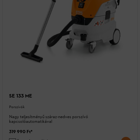
SE 133 ME
Porszívók
Nagy teljesítményű száraz-nedves porszívó
kapcsolóautomatikával
319 990 Ft
*