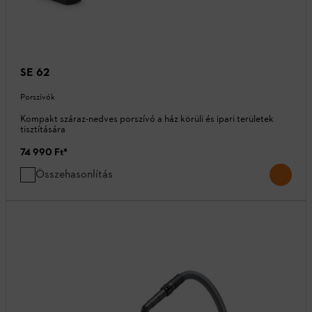
SE 62
Porszívók
Kompakt száraz-nedves porszívó a ház körüli és ipari területek
tisztítására
74 990 Ft
*
Összehasonlítás