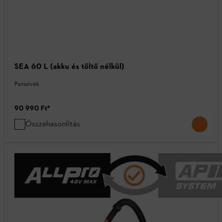
SEA 60 L (akku és töltő nélkül)
Porszívók
90 990 Ft
*
Összehasonlítás