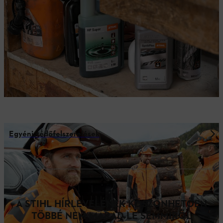
Egyéni védőfelszerelések
A STIHL HÍRLEVELÉNEK KÖSZÖNHETŐEN
TÖBBÉ NEM MARAD LE SEMMIRŐL