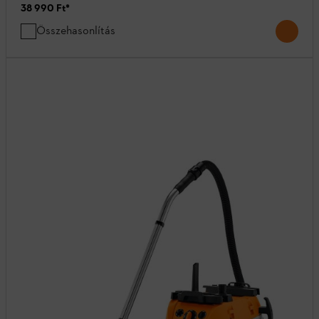
38 990 Ft
*
Összehasonlítás