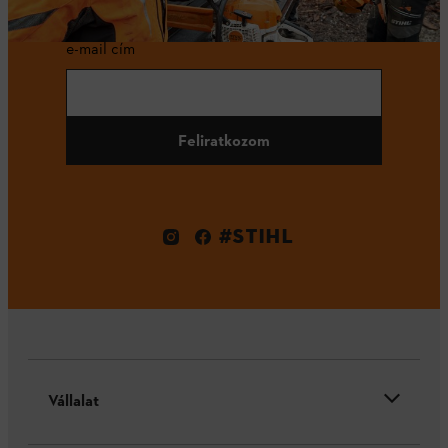
e-mail cím
Feliratkozom
#STIHL
Vállalat