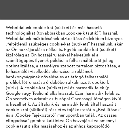
Weboldalunk cookie-kat (sütiket) és más hasonló
technológiákat (továbbiakban „cookie-k (sütik)”) használ.
Weboldalunk működésének biztosítása érdekében bizonyos
„feltétlenül szükséges cookie-kat (sütiket)” használunk, akár
az Ön hozzájárulása nélkül is. Egyéb cookie-kat (sütiket)
kizárólag az Ön hozzájárulásával helyezünk el a
számítógépén. Ilyenek például a felhasználóbarát jelleg
optimalizálása, a személyre szabott tartalom biztosítása, a
felhasználói viselkedés elemzése, a reklámok
hatékonyságának növelése és az átfogó felhasználói
profilok létrehozása érdekében alkalmazott cookie-k
(sütik). A cookie-kat (sütiket) mi és harmadik felek (pl.:
Google vagy Tealium) alkalmazzuk. Ezen harmadik felek az
Ön személyes adatait az Európai Gazdasági Térségen kívül
is kezelhetik. Az általunk és harmadik felek által használt
cookie-król (sütikről) részletes tájékoztatót a „Beállítások”
és a „Cookie Tájékoztató” menüpontban talál. „Az összes
elfogadása” gombra kattintva Ön hozzájárul valamennyi
cookie (süti) alkalmazásához és az ahhoz kapcsolódó