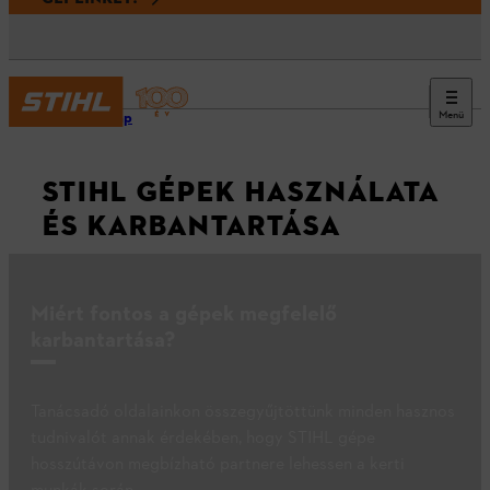
Menü
Kezdőlap
STIHL GÉPEK HASZNÁLATA
ÉS KARBANTARTÁSA
Miért fontos a gépek megfelelő
karbantartása?
Tanácsadó oldalainkon összegyűjtöttünk minden hasznos
tudnivalót annak érdekében, hogy STIHL gépe
hosszútávon megbízható partnere lehessen a kerti