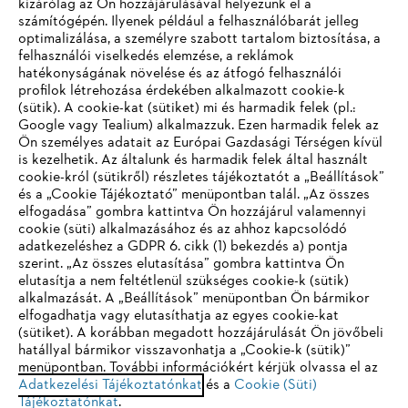
kizárólag az Ön hozzájárulásával helyezünk el a
számítógépén. Ilyenek például a felhasználóbarát jelleg
optimalizálása, a személyre szabott tartalom biztosítása, a
felhasználói viselkedés elemzése, a reklámok
hatékonyságának növelése és az átfogó felhasználói
profilok létrehozása érdekében alkalmazott cookie-k
Vállalat
(sütik). A cookie-kat (sütiket) mi és harmadik felek (pl.:
Google vagy Tealium) alkalmazzuk. Ezen harmadik felek az
Ön személyes adatait az Európai Gazdasági Térségen kívül
is kezelhetik. Az általunk és harmadik felek által használt
STIHL GYIK
cookie-król (sütikről) részletes tájékoztatót a „Beállítások”
és a „Cookie Tájékoztató” menüpontban talál. „Az összes
elfogadása” gombra kattintva Ön hozzájárul valamennyi
cookie (süti) alkalmazásához és az ahhoz kapcsolódó
IHR BROWSER WIRD NICHT
adatkezeléshez a GDPR 6. cikk (1) bekezdés a) pontja
Szerviz
szerint. „Az összes elutasítása” gombra kattintva Ön
UNTERSTÜTZT
elutasítja a nem feltétlenül szükséges cookie-k (sütik)
alkalmazását. A „Beállítások” menüpontban Ön bármikor
elfogadhatja vagy elutasíthatja az egyes cookie-kat
Sie nutzen einen Browser, den wir noch nicht unterstützen. Für
(sütiket). A korábban megadott hozzájárulását Ön jövőbeli
eine optimale Nutzung unserer Seite empfehlen wir Ihnen, zu
hatállyal bármikor visszavonhatja a „Cookie-k (sütik)”
Adatvédelem
Impresszum
Cookie tájékoztató
menüpontban. További információkért kérjük olvassa el az
einem der folgenden Browser zu wechseln:
Adatkezelési Tájékoztatónkat
és a
Cookie (Süti)
Tájékoztatónkat
.
Jogi információk