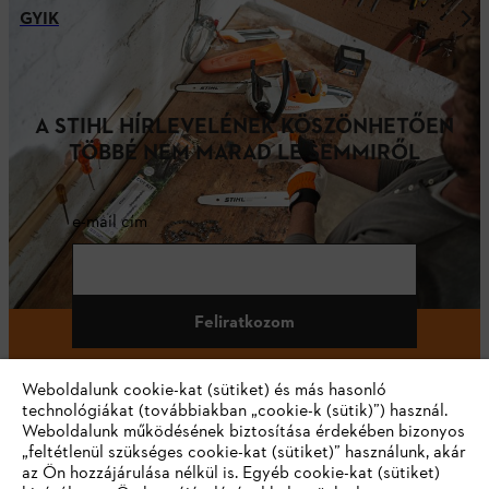
GYIK
A STIHL HÍRLEVELÉNEK KÖSZÖNHETŐEN
TÖBBÉ NEM MARAD LE SEMMIRŐL
e-mail cím
Feliratkozom
Weboldalunk cookie-kat (sütiket) és más hasonló
technológiákat (továbbiakban „cookie-k (sütik)”) használ.
#STIHL
Weboldalunk működésének biztosítása érdekében bizonyos
„feltétlenül szükséges cookie-kat (sütiket)” használunk, akár
az Ön hozzájárulása nélkül is. Egyéb cookie-kat (sütiket)