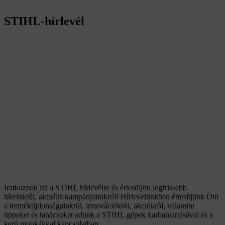
STIHL-hírlevél
Iratkozzon fel a STIHL hírlevélre és értesüljön legfrissebb
híreinkről, aktuális kampányainkról! Hírlevelünkben értesítjünk Önt
a termékújdonságainkról, innovációkról, akciókról, valamint
tippeket és tanácsokat adunk a STIHL gépek karbantartásával és a
kerti munkákkal kapcsolatban.