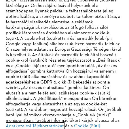
az Ön hozzájárulása nélkül is. Egyéb cookie-kat (sütiket)
kizárólag az Ön hozzájárulásával helyezünk el a
számítógépén. Ilyenek például a felhasználóbarát jelleg
optimalizálása, a személyre szabott tartalom biztosítása, a
felhasználói viselkedés elemzése, a reklámok
hatékonyságának növelése és az átfogó felhasználói
profilok létrehozása érdekében alkalmazott cookie-k
Vállalat
(sütik). A cookie-kat (sütiket) mi és harmadik felek (pl.:
Google vagy Tealium) alkalmazzuk. Ezen harmadik felek az
Ön személyes adatait az Európai Gazdasági Térségen kívül
is kezelhetik. Az általunk és harmadik felek által használt
STIHL GYIK
cookie-król (sütikről) részletes tájékoztatót a „Beállítások”
és a „Cookie Tájékoztató” menüpontban talál. „Az összes
elfogadása” gombra kattintva Ön hozzájárul valamennyi
cookie (süti) alkalmazásához és az ahhoz kapcsolódó
IHR BROWSER WIRD NICHT
adatkezeléshez a GDPR 6. cikk (1) bekezdés a) pontja
Szerviz
szerint. „Az összes elutasítása” gombra kattintva Ön
UNTERSTÜTZT
elutasítja a nem feltétlenül szükséges cookie-k (sütik)
alkalmazását. A „Beállítások” menüpontban Ön bármikor
elfogadhatja vagy elutasíthatja az egyes cookie-kat
Sie nutzen einen Browser, den wir noch nicht unterstützen. Für
(sütiket). A korábban megadott hozzájárulását Ön jövőbeli
eine optimale Nutzung unserer Seite empfehlen wir Ihnen, zu
hatállyal bármikor visszavonhatja a „Cookie-k (sütik)”
Adatvédelem
Impresszum
Cookie tájékoztató
menüpontban. További információkért kérjük olvassa el az
einem der folgenden Browser zu wechseln:
Adatkezelési Tájékoztatónkat
és a
Cookie (Süti)