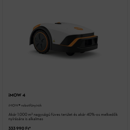
iMOW 4
iMOW® robotfűnyírók
Akár 1.000 m² nagyságú füves terület és akár 40%-os melkedők
nyírására is alkalmas
333 990 Ft
*