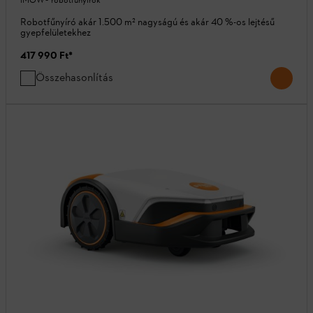
iMOW® robotfűnyírók
Robotfűnyíró akár 1.500 m² nagyságú és akár 40 %-os lejtésű
gyepfelületekhez
417 990 Ft
*
Összehasonlítás