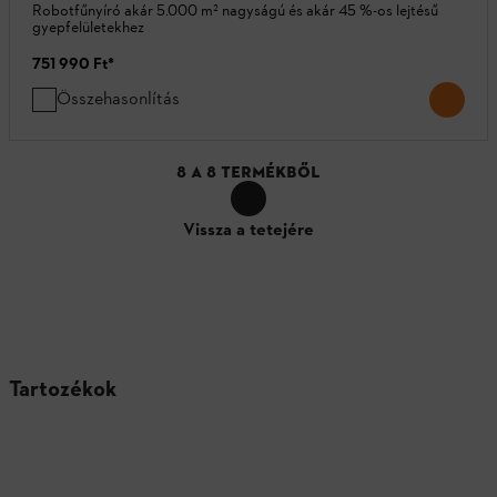
Robotfűnyíró akár 5.000 m² nagyságú és akár 45 %-os lejtésű
gyepfelületekhez
751 990 Ft
*
Összehasonlítás
8
A
8
TERMÉKBŐL
Vissza a tetejére
Tartozékok