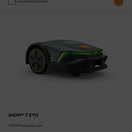
Összehasonlítás
iMOW® 7 EVO
iMOW® robotfűnyírók