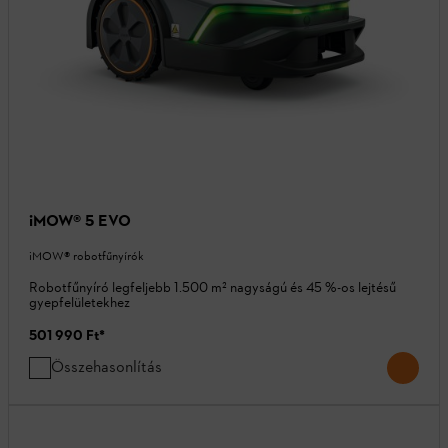
iMOW® 5 EVO
iMOW® robotfűnyírók
Robotfűnyíró legfeljebb 1.500 m² nagyságú és 45 %-os lejtésű
gyepfelületekhez
501 990 Ft
*
Összehasonlítás