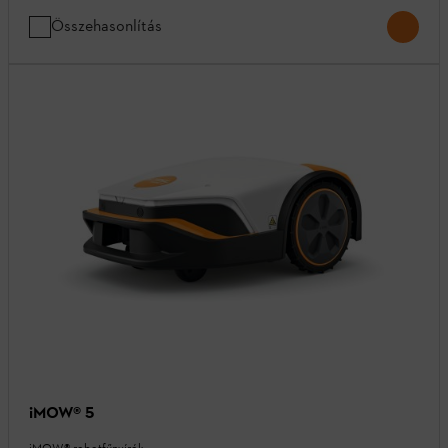
Összehasonlítás
iMOW® 5