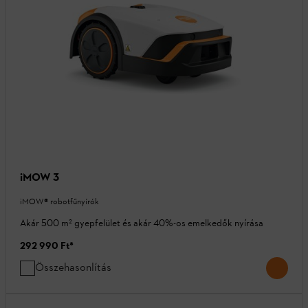
iMOW 3
iMOW® robotfűnyírók
Akár 500 m² gyepfelület és akár 40%-os emelkedők nyírása
292 990 Ft
*
Összehasonlítás