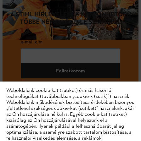
A STIHL HÍRLEVELÉNEK KÖSZÖNHETŐEN
TÖBBÉ NEM MARAD LE SEMMIRŐL
e-mail cím
Feliratkozom
Weboldalunk cookie-kat (sütiket) és más hasonló
technológiákat (továbbiakban „cookie-k (sütik)”) használ.
#STIHL
Weboldalunk működésének biztosítása érdekében bizonyos
„feltétlenül szükséges cookie-kat (sütiket)” használunk, akár
az Ön hozzájárulása nélkül is. Egyéb cookie-kat (sütiket)
kizárólag az Ön hozzájárulásával helyezünk el a
számítógépén. Ilyenek például a felhasználóbarát jelleg
optimalizálása, a személyre szabott tartalom biztosítása, a
felhasználói viselkedés elemzése, a reklámok