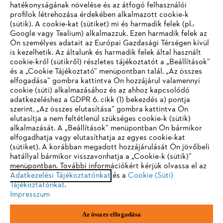
hatékonyságának növelése és az átfogó felhasználói
profilok létrehozása érdekében alkalmazott cookie-k
Vállalat
(sütik). A cookie-kat (sütiket) mi és harmadik felek (pl.:
Google vagy Tealium) alkalmazzuk. Ezen harmadik felek az
Ön személyes adatait az Európai Gazdasági Térségen kívül
is kezelhetik. Az általunk és harmadik felek által használt
STIHL GYIK
cookie-król (sütikről) részletes tájékoztatót a „Beállítások”
és a „Cookie Tájékoztató” menüpontban talál. „Az összes
elfogadása” gombra kattintva Ön hozzájárul valamennyi
cookie (süti) alkalmazásához és az ahhoz kapcsolódó
IHR BROWSER WIRD NICHT
adatkezeléshez a GDPR 6. cikk (1) bekezdés a) pontja
Szerviz
szerint. „Az összes elutasítása” gombra kattintva Ön
UNTERSTÜTZT
elutasítja a nem feltétlenül szükséges cookie-k (sütik)
alkalmazását. A „Beállítások” menüpontban Ön bármikor
elfogadhatja vagy elutasíthatja az egyes cookie-kat
Sie nutzen einen Browser, den wir noch nicht unterstützen. Für
(sütiket). A korábban megadott hozzájárulását Ön jövőbeli
eine optimale Nutzung unserer Seite empfehlen wir Ihnen, zu
hatállyal bármikor visszavonhatja a „Cookie-k (sütik)”
Adatvédelem
Impresszum
Cookie tájékoztató
menüpontban. További információkért kérjük olvassa el az
einem der folgenden Browser zu wechseln:
Adatkezelési Tájékoztatónkat
és a
Cookie (Süti)
Tájékoztatónkat
Jogi információk
.
Impresszum
Firefox
Chrome
Az összes elfogadása
Andreas Stihl Kereskedelmi Kft.