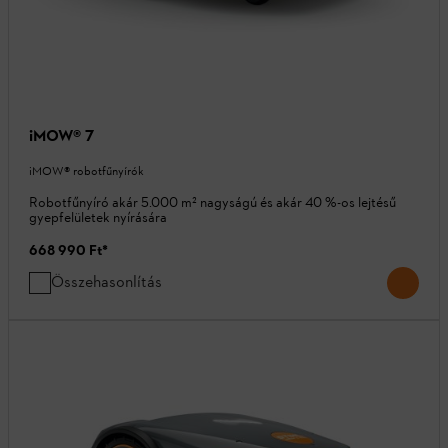
iMOW® 7
iMOW® robotfűnyírók
Robotfűnyíró akár 5.000 m² nagyságú és akár 40 %-os lejtésű
gyepfelületek nyírására
668 990 Ft
*
Összehasonlítás