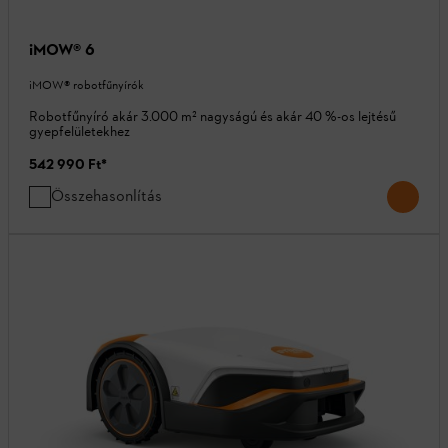
iMOW® 6
iMOW® robotfűnyírók
Robotfűnyíró akár 3.000 m² nagyságú és akár 40 %-os lejtésű
gyepfelületekhez
542 990 Ft
*
Összehasonlítás