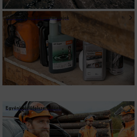
Üzemanyagok és motorolajok
Egyéni védőfelszerelések