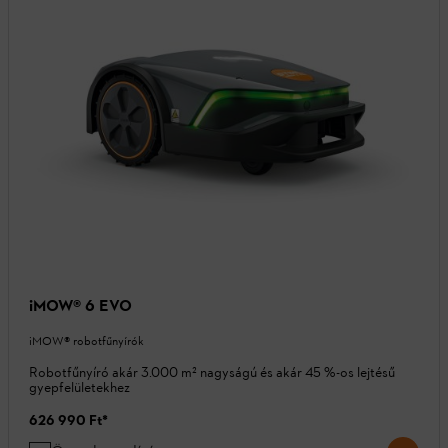
iMOW® 6 EVO
iMOW® robotfűnyírók
Robotfűnyíró akár 3.000 m² nagyságú és akár 45 %-os lejtésű
gyepfelületekhez
626 990 Ft
*