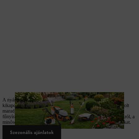
A nyár a kertben töltött időről, a rendezett környezetről és a
kikapcsolódásról szól. Ahhoz, hogy kertje egész szezonban ápolt
maradjon, megbízható eszközökre van szükség. Legyen szó
fűnyírásról, szegélyvágásról, metszésről vagy tisztítási munkákról, a
minőségi gépek gyorsabbá és kényelmesebbé teszik a feladatokat.
Szezonális ajánlatok