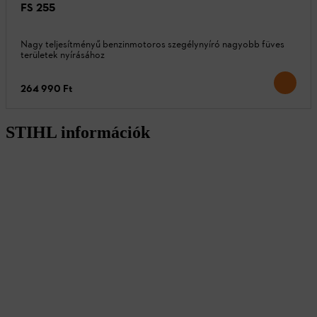
FS 255
Nagy teljesítményű benzinmotoros szegélynyíró nagyobb füves
területek nyírásához
264 990 Ft
STIHL információk