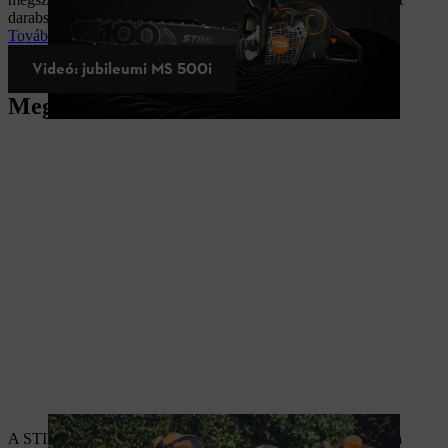
darabszámú Jubileumi Fűrész egyikének megvásárlására!
További információk és részletek
Videó: jubileumi MS 500i
Megoldások profiknak
A STIHL a professzionális felhasználók megbízható partnere a