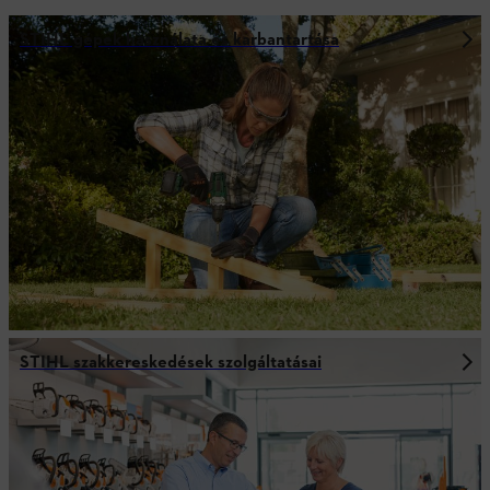
STIHL gépek használata és karbantartása
STIHL szakkereskedések szolgáltatásai