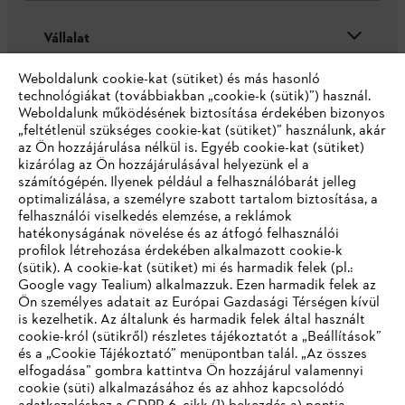
Vállalat
Weboldalunk cookie-kat (sütiket) és más hasonló
technológiákat (továbbiakban „cookie-k (sütik)”) használ.
Weboldalunk működésének biztosítása érdekében bizonyos
STIHL GYIK
„feltétlenül szükséges cookie-kat (sütiket)” használunk, akár
az Ön hozzájárulása nélkül is. Egyéb cookie-kat (sütiket)
kizárólag az Ön hozzájárulásával helyezünk el a
számítógépén. Ilyenek például a felhasználóbarát jelleg
Szerviz
optimalizálása, a személyre szabott tartalom biztosítása, a
felhasználói viselkedés elemzése, a reklámok
hatékonyságának növelése és az átfogó felhasználói
profilok létrehozása érdekében alkalmazott cookie-k
(sütik). A cookie-kat (sütiket) mi és harmadik felek (pl.:
Google vagy Tealium) alkalmazzuk. Ezen harmadik felek az
Adatvédelem
Impresszum
Cookie tájékoztató
Ön személyes adatait az Európai Gazdasági Térségen kívül
is kezelhetik. Az általunk és harmadik felek által használt
cookie-król (sütikről) részletes tájékoztatót a „Beállítások”
Jogi információk
és a „Cookie Tájékoztató” menüpontban talál. „Az összes
elfogadása” gombra kattintva Ön hozzájárul valamennyi
cookie (süti) alkalmazásához és az ahhoz kapcsolódó
Andreas Stihl Kereskedelmi Kft.
IHR BROWSER WIRD NICHT