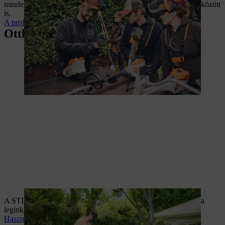
mindennapi munka során, akár a legkeményebb körülmények között
is.
A professzionális tartalmakhoz
Otthoni munkavégzéshez
A STIHL gépeinek kínálatában mindenki megtalálja a számára
leginkább megfelelőt a ház körüli teendők elvégzéséhez.
Használattal és karbantartással kapcsolatos tudnivalók