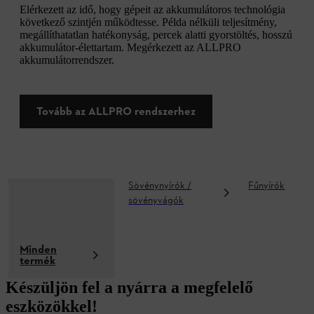
Elérkezett az idő, hogy gépeit az akkumulátoros technológia
következő szintjén működtesse. Példa nélküli teljesítmény,
megállíthatatlan hatékonyság, percek alatti gyorstöltés, hosszú
akkumulátor-élettartam. Megérkezett az ALLPRO
akkumulátorrendszer.
Tovább az ALLPRO rendszerhez
Sövénynyírók /
Fűnyírók
sövényvágók
Minden
termék
Készüljön fel a nyárra a megfelelő
eszközökkel!