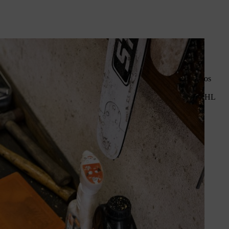
adjanak, elengedhetetlen a
ást és a javításokat szakszerűen
ndszeresen részt vesz a hivatalos STIHL-képzéseken. Így biztos
lása érdekében STIHL szakkereskedéseink kizárólag eredeti STIHL