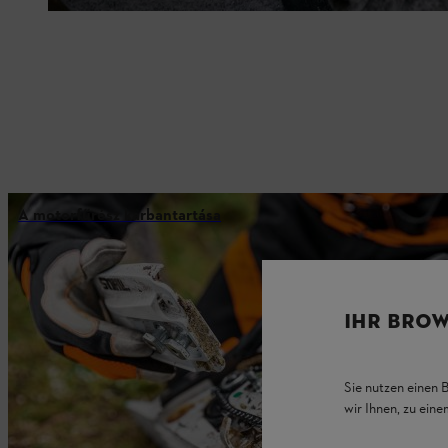
A motorfűrész karbantartása
IHR BROW
Sie nutzen einen 
wir Ihnen, zu ein