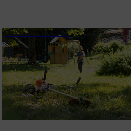
A motoros kasza karbantartása