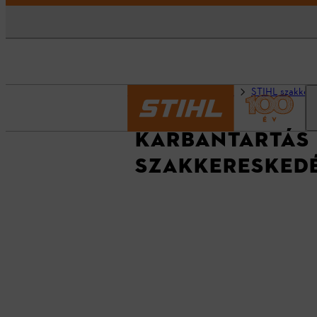
Kezdőlap
Információk
STIHL szakkere
KARBANTARTÁS É
SZAKKERESKED