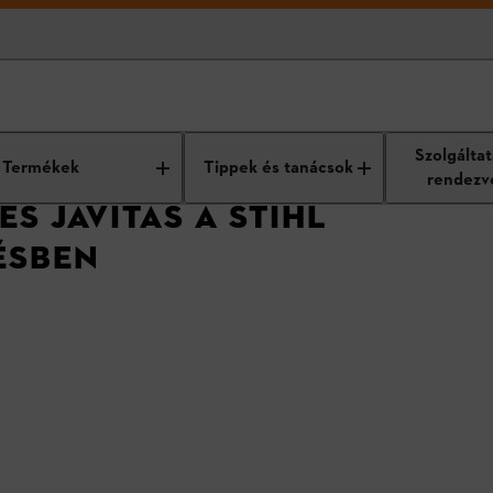
skedések szolgáltatásai
Karbantartás és javítás
Szolgálta
Termékek
Tippek és tanácsok
rendezv
S JAVÍTÁS A STIHL
ÉSBEN