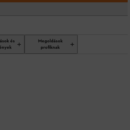
tások és
Megoldások
ények
profiknak