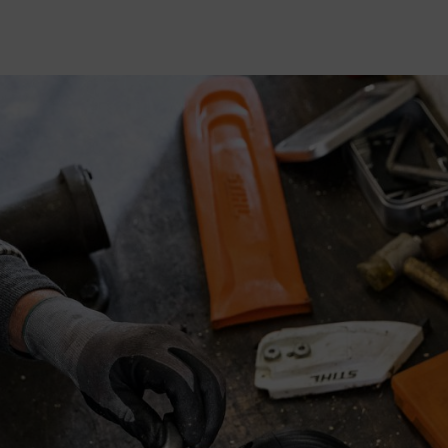
STIHL gépek nagyfokú igénybevétel esetén is hosszú élettartamúak mar
reskedése
i rendelkeznek a szükséges kompetenciával, hogy a karbantart
nem a tevékenységeinkkel szemben is. Ezért minden szakkereskedő re
nybevétel esetén is magától értetődő. Ennek a minőségnek a garantá
esítményében, biztonságában és élettartamában.
z