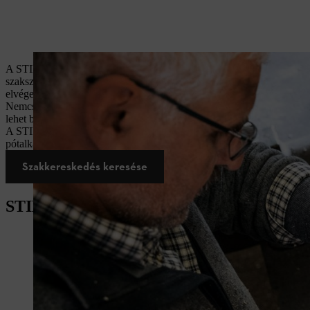
A STIHL egyet jelent az innovációval és a minőséggel. Ahhoz, hogy 
szakszerű karbantartás. A rendszeres képzések révén a
STIHL szakke
elvégezzék – mind a magán, mind a professzinális használat esetében.
Nemcsak a gépeinkkel szemben támasztunk magas követelményeket, ha
lehet benne, hogy STIHL gépe jó kezekben van.
A STIHL motoros gépeknél a maximális megbízhatóság még extrém igé
pótalkatrészeket használnak – hogy Ön megbízhasson STIHL gépe telj
Szakkereskedés keresése
STIHL útmutató a gépek karbantartásáho