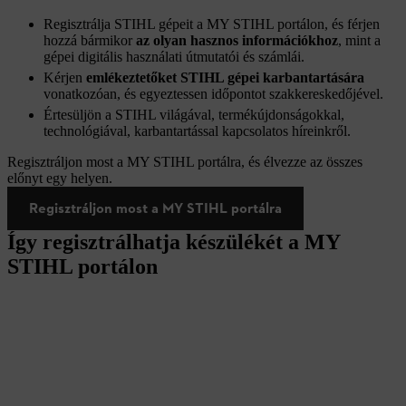
Regisztrálja STIHL gépeit a MY STIHL portálon, és férjen
hozzá bármikor
az olyan hasznos információkhoz
, mint a
gépei digitális használati útmutatói és számlái.
Kérjen
emlékeztetőket STIHL gépei karbantartására
vonatkozóan, és egyeztessen időpontot szakkereskedőjével.
Értesüljön a STIHL világával, termékújdonságokkal,
technológiával, karbantartással kapcsolatos híreinkről.
Regisztráljon most a MY STIHL portálra, és élvezze az összes
előnyt egy helyen.
Regisztráljon most a MY STIHL portálra
Így regisztrálhatja készülékét a MY
STIHL portálon