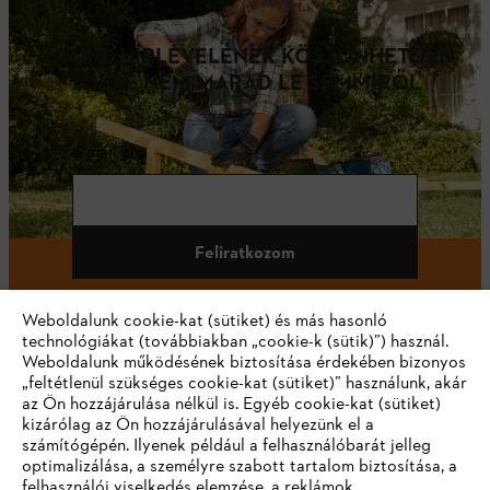
A STIHL HÍRLEVELÉNEK KÖSZÖNHETŐEN
TÖBBÉ NEM MARAD LE SEMMIRŐL
e-mail cím
Feliratkozom
Weboldalunk cookie-kat (sütiket) és más hasonló
technológiákat (továbbiakban „cookie-k (sütik)”) használ.
#STIHL
Weboldalunk működésének biztosítása érdekében bizonyos
„feltétlenül szükséges cookie-kat (sütiket)” használunk, akár
az Ön hozzájárulása nélkül is. Egyéb cookie-kat (sütiket)
kizárólag az Ön hozzájárulásával helyezünk el a
számítógépén. Ilyenek például a felhasználóbarát jelleg
optimalizálása, a személyre szabott tartalom biztosítása, a
felhasználói viselkedés elemzése, a reklámok