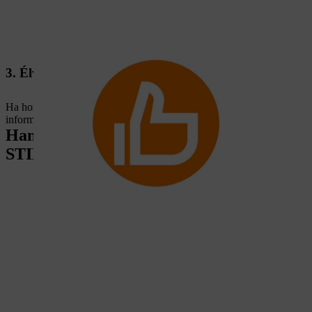
3. Élvezze az előnyöket
Ha hozzáadta STIHL gépét a MY STIHL portálhoz, minden
információt kéznél tarthat a róla a fiókjában.
Hamarosan elérhető – MY STIHL a
STIHL alkalmazásban