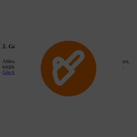
2. Gép hozzáadása
Ahhoz, hogy STIHL gépét hozzáadhassa a MY STIHL portálhoz,
kérjük, készítse elő a gépe sorozatszámát és a vásárlás dátumát.
Gép hozzáadása