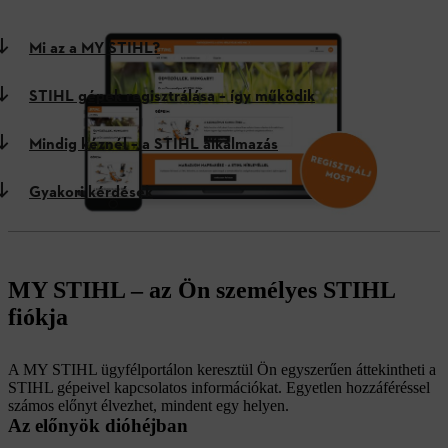
Mi az a MY STIHL?
STIHL gépek regisztrálása – így működik
Mindig kéznél – a STIHL alkalmazás
Gyakori kérdések
MY STIHL – az Ön személyes STIHL
fiókja
A MY STIHL ügyfélportálon keresztül Ön egyszerűen áttekintheti a
STIHL gépeivel kapcsolatos információkat. Egyetlen hozzáféréssel
számos előnyt élvezhet, mindent egy helyen.
Az előnyök dióhéjban