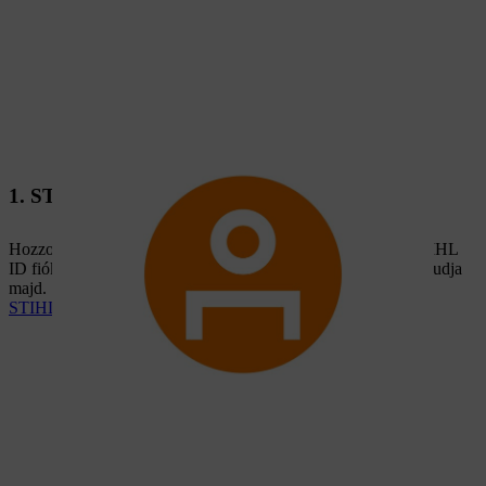
1. STIHL ID fiók létrehozása
Hozzon létre STIHL ID fiókot néhány egyszerű lépésben. STIHL
ID fiókjával a STIHL összes digitális szolgáltatását használni tudja
majd.
STIHL ID fiók létrehozása