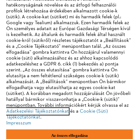
hatékonyságának növelése és az átfogó felhasználói
profilok létrehozása érdekében alkalmazott cookie-k
Vállalat
(sütik). A cookie-kat (sütiket) mi és harmadik felek (pl.:
Google vagy Tealium) alkalmazzuk. Ezen harmadik felek az
Ön személyes adatait az Európai Gazdasági Térségen kívül
is kezelhetik. Az általunk és harmadik felek által használt
STIHL GYIK
cookie-król (sütikről) részletes tájékoztatót a „Beállítások”
és a „Cookie Tájékoztató” menüpontban talál. „Az összes
elfogadása” gombra kattintva Ön hozzájárul valamennyi
cookie (süti) alkalmazásához és az ahhoz kapcsolódó
IHR BROWSER WIRD NICHT
adatkezeléshez a GDPR 6. cikk (1) bekezdés a) pontja
Szerviz
szerint. „Az összes elutasítása” gombra kattintva Ön
UNTERSTÜTZT
elutasítja a nem feltétlenül szükséges cookie-k (sütik)
alkalmazását. A „Beállítások” menüpontban Ön bármikor
elfogadhatja vagy elutasíthatja az egyes cookie-kat
Sie nutzen einen Browser, den wir noch nicht unterstützen. Für
(sütiket). A korábban megadott hozzájárulását Ön jövőbeli
eine optimale Nutzung unserer Seite empfehlen wir Ihnen, zu
hatállyal bármikor visszavonhatja a „Cookie-k (sütik)”
Adatvédelem
Impresszum
Cookie tájékoztató
menüpontban. További információkért kérjük olvassa el az
einem der folgenden Browser zu wechseln:
Adatkezelési Tájékoztatónkat
és a
Cookie (Süti)
Jogi információk
Tájékoztatónkat
.
Impresszum
Firefox
Chrome
Az összes elfogadása
Andreas Stihl Kereskedelmi Kft.