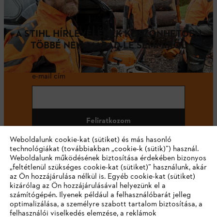
A STIHL HÍRLEVELÉNEK KÖSZÖNHETŐEN
TÖBBÉ NEM MARAD LE SEMMIRŐL
e-mail cím
Feliratkozom
Weboldalunk cookie-kat (sütiket) és más hasonló
technológiákat (továbbiakban „cookie-k (sütik)”) használ.
Weboldalunk működésének biztosítása érdekében bizonyos
#STIHL
„feltétlenül szükséges cookie-kat (sütiket)” használunk, akár
az Ön hozzájárulása nélkül is. Egyéb cookie-kat (sütiket)
kizárólag az Ön hozzájárulásával helyezünk el a
számítógépén. Ilyenek például a felhasználóbarát jelleg
optimalizálása, a személyre szabott tartalom biztosítása, a
felhasználói viselkedés elemzése, a reklámok