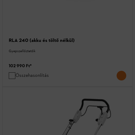
RLA 240 (akku és töltő nélkül)
Gyepszellőztetők
102 990 Ft
*
Összehasonlítás