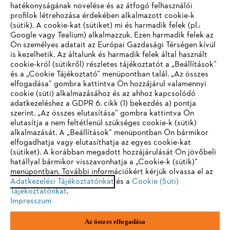
hatékonyságának növelése és az átfogó felhasználói
profilok létrehozása érdekében alkalmazott cookie-k
(sütik). A cookie-kat (sütiket) mi és harmadik felek (pl.:
Vállalat
Google vagy Tealium) alkalmazzuk. Ezen harmadik felek az
Ön személyes adatait az Európai Gazdasági Térségen kívül
is kezelhetik. Az általunk és harmadik felek által használt
cookie-król (sütikről) részletes tájékoztatót a „Beállítások”
és a „Cookie Tájékoztató” menüpontban talál. „Az összes
STIHL GYIK
elfogadása” gombra kattintva Ön hozzájárul valamennyi
cookie (süti) alkalmazásához és az ahhoz kapcsolódó
IHR BROWSER WIRD NICHT
adatkezeléshez a GDPR 6. cikk (1) bekezdés a) pontja
szerint. „Az összes elutasítása” gombra kattintva Ön
UNTERSTÜTZT
Szerviz
elutasítja a nem feltétlenül szükséges cookie-k (sütik)
alkalmazását. A „Beállítások” menüpontban Ön bármikor
elfogadhatja vagy elutasíthatja az egyes cookie-kat
Sie nutzen einen Browser, den wir noch nicht unterstützen. Für
(sütiket). A korábban megadott hozzájárulását Ön jövőbeli
eine optimale Nutzung unserer Seite empfehlen wir Ihnen, zu
hatállyal bármikor visszavonhatja a „Cookie-k (sütik)”
menüpontban. További információkért kérjük olvassa el az
einem der folgenden Browser zu wechseln:
Adatvédelem
Impresszum
Cookie tájékoztató
Adatkezelési Tájékoztatónkat
és a
Cookie (Süti)
Tájékoztatónkat
.
Impresszum
Jogi információk
Firefox
Chrome
Az összes elfogadása