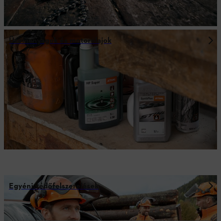
Üzemanyagok és motorolajok
Egyéni védőfelszerelések