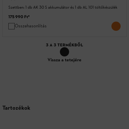
Szettben: 1 db AK 30 S akkumulátor és 1 db AL 101 töltőkészülék
175 990 Ft
*
Összehasonlítás
3
A
3
TERMÉKBŐL
Vissza a tetejére
Tartozékok