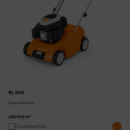
RL 540
Gyepszellőztetők
298 990 Ft
*
Összehasonlítás