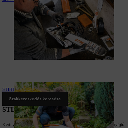
STIHL iMOW® robotfűnyíró telepítése
Szakkereskedés keresése
STIHL gépek kölcsönzése
Kerti gépet szeretne bérelni? A gépkölcsönzés szolgáltatást is nyújtó