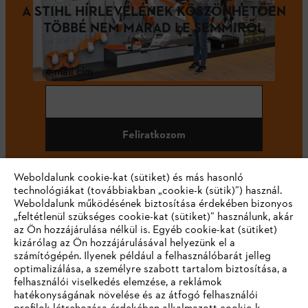
A STIHL HÍRLEVELÉNEK KÖSZÖNHETŐEN
TÖBBÉ NEM MARAD LE SEMMIRŐL
e-mail cím
Feliratkozom
Weboldalunk cookie-kat (sütiket) és más hasonló
technológiákat (továbbiakban „cookie-k (sütik)”) használ.
#STIHL
Weboldalunk működésének biztosítása érdekében bizonyos
„feltétlenül szükséges cookie-kat (sütiket)” használunk, akár
az Ön hozzájárulása nélkül is. Egyéb cookie-kat (sütiket)
kizárólag az Ön hozzájárulásával helyezünk el a
számítógépén. Ilyenek például a felhasználóbarát jelleg
optimalizálása, a személyre szabott tartalom biztosítása, a
felhasználói viselkedés elemzése, a reklámok
hatékonyságának növelése és az átfogó felhasználói