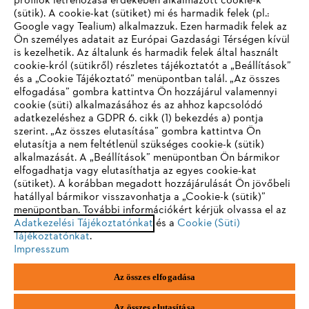
profilok létrehozása érdekében alkalmazott cookie-k
Vállalat
(sütik). A cookie-kat (sütiket) mi és harmadik felek (pl.:
Google vagy Tealium) alkalmazzuk. Ezen harmadik felek az
Ön személyes adatait az Európai Gazdasági Térségen kívül
is kezelhetik. Az általunk és harmadik felek által használt
STIHL GYIK
cookie-król (sütikről) részletes tájékoztatót a „Beállítások”
és a „Cookie Tájékoztató” menüpontban talál. „Az összes
elfogadása” gombra kattintva Ön hozzájárul valamennyi
cookie (süti) alkalmazásához és az ahhoz kapcsolódó
IHR BROWSER WIRD NICHT
adatkezeléshez a GDPR 6. cikk (1) bekezdés a) pontja
Szerviz
szerint. „Az összes elutasítása” gombra kattintva Ön
UNTERSTÜTZT
elutasítja a nem feltétlenül szükséges cookie-k (sütik)
alkalmazását. A „Beállítások” menüpontban Ön bármikor
elfogadhatja vagy elutasíthatja az egyes cookie-kat
Sie nutzen einen Browser, den wir noch nicht unterstützen. Für
(sütiket). A korábban megadott hozzájárulását Ön jövőbeli
eine optimale Nutzung unserer Seite empfehlen wir Ihnen, zu
hatállyal bármikor visszavonhatja a „Cookie-k (sütik)”
Adatvédelem
Impresszum
Cookie tájékoztató
menüpontban. További információkért kérjük olvassa el az
einem der folgenden Browser zu wechseln:
Adatkezelési Tájékoztatónkat
és a
Cookie (Süti)
Jogi információk
Tájékoztatónkat
.
Impresszum
Firefox
Chrome
Az összes elfogadása
Andreas Stihl Kereskedelmi Kft.
Székhely: H-2051 Biatorbágy-Budapark
Safari
Edge
Paul Hartmann u. 4.
Az összes elutasítása