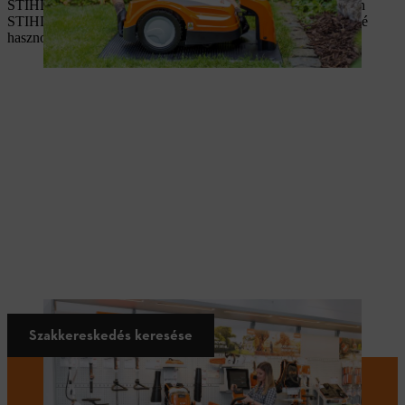
STIHL szakkereskedésekben erre is lehetősége van. Válasszon
STIHL gépet a kerti munkákhoz. Szakkereskedőnk a gép mellé
hasznos tippeket is tud adni a projektjével kapcsolatban.
Szakkereskedés keresése