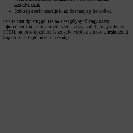
szegélynyírót.
Szükség esetén cserélje ki az
üzemanyag-keveréket.
Ez a feladat típusfüggő. De ha a szegélynyíró vagy kasza
hajtóműjének kenésre van szüksége, azt javasoljuk, hogy minden
STIHL motoros kaszához és szegélynyíróhoz
a nagy teljesítményű
Superlub FS
hajtóműzsírt használja.