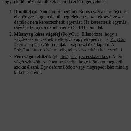
hogy a különböző damilfejek eltérő kezelést igényelnek:
Damilfej
(pl. AutoCut, SuperCut): Bontsa szét a damifejet, és
ellenőrizze, hogy a damil megfelelően van-e felcsévélve – a
damilok nem keresztezhetik egymást. Ha keresztezik egymást,
csévélje fel újra a damilt eredeti STIHL damillal.
Műanyag késes vágófej
(PolyCut): Ellenőrizze, hogy a
vágókések nincsenek-e elkopva vagy elrepedve – a
PolyCut
fejen a kopásjelzők mutatják a vágóeszköz állapotát. A
PolyCut három kését mindig teljes készletként kell cserélni.
Fém vágóeszközök
(pl.
fűvágó lap, szecskázó kés
): A fém
vágóeszközök esetében ne feledje, hogy időnként meg kell
azokat élezni. Egy deformálódott vagy megrepedt kést mindig
ki kell cserélni.