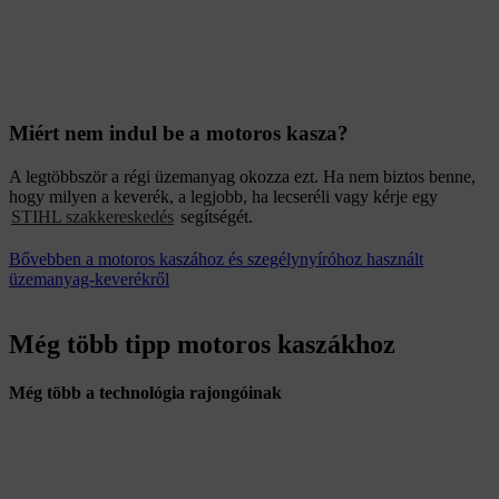
Miért nem indul be a motoros kasza?
A legtöbbször a régi üzemanyag okozza ezt. Ha nem biztos benne,
hogy milyen a keverék, a legjobb, ha lecseréli vagy kérje egy
STIHL szakkereskedés
segítségét.
Bővebben a motoros kaszához és szegélynyíróhoz használt
üzemanyag-keverékről
Még több tipp motoros kaszákhoz
Még több a technológia rajongóinak