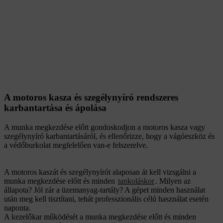
A motoros kasza és szegélynyíró rendszeres
karbantartása és ápolása
A munka megkezdése előtt gondoskodjon a motoros kasza vagy
szegélynyíró karbantartásáról, és ellenőrizze, hogy a vágóeszköz és
a védőburkolat megfelelően van-e felszerelve.
A motoros kaszát és szegélynyírót alaposan át kell vizsgálni a
munka megkezdése előtt és minden
tankoláskor
. Milyen az
állapota? Jól zár a üzemanyag-tartály? A gépet minden használat
után meg kell tisztítani, tehát professzionális célú használat esetén
naponta.
A kezelőkar működését a munka megkezdése előtt és minden