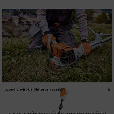
STIHL motortechnológia
Szegélynyírók / Motoros kaszák