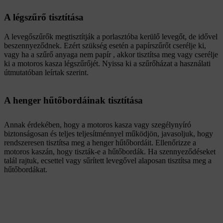
A légszűrő tisztítása
A levegőszűrők megtisztítják a porlasztóba kerülő levegőt, de idővel
beszennyeződnek. Ezért szükség esetén a papírszűrőt cserélje ki,
vagy ha a szűrő anyaga nem papír , akkor tisztítsa meg vagy cserélje
ki a motoros kasza légszűrőjét. Nyissa ki a szűrőházat a használati
útmutatóban leírtak szerint.
A henger hűtőbordáinak tisztítása
Annak érdekében, hogy a motoros kasza vagy szegélynyíró
biztonságosan és teljes teljesítménnyel működjön, javasoljuk, hogy
rendszeresen tisztítsa meg a henger hűtőbordáit. Ellenőrizze a
motoros kaszán, hogy tiszták-e a hűtőbordák. Ha szennyeződéseket
talál rajtuk, ecsettel vagy sűrített levegővel alaposan tisztítsa meg a
hűtőbordákat.