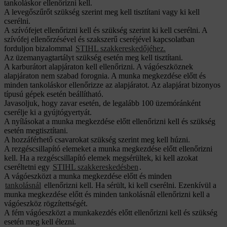
tankoláskor ellenőrizni kell.
A levegőszűrőt szükség szerint meg kell tisztítani vagy ki kell
cserélni.
A szívófejet ellenőrizni kell és szükség szerint ki kell cserélni. A
szívófej ellenőrzésével és szakszerű cseréjével kapcsolatban
forduljon bizalommal
STIHL szakkereskedőjéhez.
Az üzemanyagtartályt szükség esetén meg kell tisztítani.
A karburátort alapjáraton kell ellenőrizni. A vágóeszköznek
alapjáraton nem szabad forognia. A munka megkezdése előtt és
minden tankoláskor ellenőrizze az alapjáratot. Az alapjárat bizonyos
típusú gépek esetén beállítható.
Javasoljuk, hogy zavar esetén, de legalább 100 üzemóránként
cserélje ki a gyújtógyertyát.
A nyílásokat a munka megkezdése előtt ellenőrizni kell és szükség
esetén megtisztítani.
A hozzáférhető csavarokat szükség szerint meg kell húzni.
A rezgéscsillapító elemeket a munka megkezdése előtt ellenőrizni
kell. Ha a rezgéscsillapító elemek megsérültek, ki kell azokat
cseréltetni egy
STIHL szakkereskedésben
.
A vágóeszközt a munka megkezdése előtt és minden
tankolásnál
ellenőrizni kell. Ha sérült, ki kell cserélni. Ezenkívül a
munka megkezdése előtt és minden tankolásnál ellenőrizni kell a
vágóeszköz rögzítettségét.
A fém vágóeszközt a munkakezdés előtt ellenőrizni kell és szükség
esetén meg kell élezni.