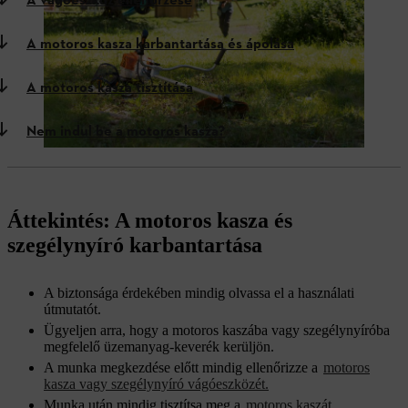
A vágóeszköz ellenőrzése
A motoros kasza karbantartása és ápolása
A motoros kasza tisztítása
Nem indul be a motoros kasza?
Áttekintés: A motoros kasza és
szegélynyíró karbantartása
A biztonsága érdekében mindig olvassa el a használati
útmutatót.
Ügyeljen arra, hogy a motoros kaszába vagy szegélynyíróba
megfelelő üzemanyag-keverék kerüljön.
A munka megkezdése előtt mindig ellenőrizze a
motoros
kasza vagy szegélynyíró vágóeszközét.
Munka után mindig tisztítsa meg a
motoros kaszát,