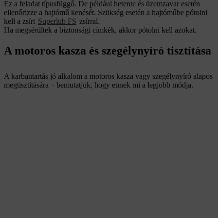
Ez a feladat típusfüggő. De például hetente és üzemzavar esetén
ellenőrizze a hajtómű kenését. Szükség esetén a hajtóműbe pótolni
kell a zsírt
Superlub FS
zsírral.
Ha megsérültek a biztonsági címkék, akkor pótolni kell azokat.
A motoros kasza és szegélynyíró tisztítása
A karbantartás jó alkalom a motoros kasza vagy szegélynyíró alapos
megtisztítására – bemutatjuk, hogy ennek mi a legjobb módja.