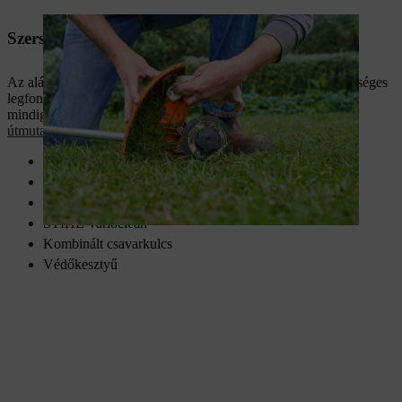
Szerszámok és anyagok
Az alábbiakban áttekintheti a motoros kasza tisztításához szükséges
legfontosabb eszközöket és anyagokat. Munkavégzés közben
mindig viseljen
egyéni védőfelszereléseket
a
használati
útmutatóban leírtak szerint
.
Kefe / ecset
Puha törlőkendő
Univerzális tisztítószer
STIHL Varioclean
Kombinált csavarkulcs
Védőkesztyű