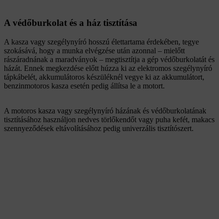
A védőburkolat és a ház tisztítása
A kasza vagy szegélynyíró hosszú élettartama érdekében, tegye
szokásává, hogy a munka elvégzése után azonnal – mielőtt
rászáradnának a maradványok – megtisztítja a gép védőburkolatát és
házát. Ennek megkezdése előtt húzza ki az elektromos szegélynyíró
tápkábelét, akkumulátoros készüléknél vegye ki az akkumulátort,
benzinmotoros kasza esetén pedig állítsa le a motort.
A motoros kasza vagy szegélynyíró házának és védőburkolatának
tisztításához használjon nedves törlőkendőt vagy puha kefét, makacs
szennyeződések eltávolításához pedig univerzális tisztítószert.