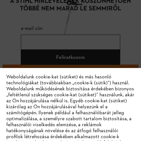
A STIHL HÍRLEVELÉNEK KÖSZÖNHETŐEN
TÖBBÉ NEM MARAD LE SEMMIRŐL
e-mail cím
Feliratkozom
Weboldalunk cookie-kat (sütiket) és más hasonló
technológiákat (továbbiakban „cookie-k (sütik)”) használ.
#STIHL
Weboldalunk működésének biztosítása érdekében bizonyos
„feltétlenül szükséges cookie-kat (sütiket)” használunk, akár
az Ön hozzájárulása nélkül is. Egyéb cookie-kat (sütiket)
kizárólag az Ön hozzájárulásával helyezünk el a
számítógépén. Ilyenek például a felhasználóbarát jelleg
optimalizálása, a személyre szabott tartalom biztosítása, a
felhasználói viselkedés elemzése, a reklámok
hatékonyságának növelése és az átfogó felhasználói
profilok létrehozása érdekében alkalmazott cookie-k
Vállalat