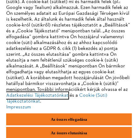
(sütik). A cookie-kat (sütiket) mi és harmadik felek (pl.:
Google vagy Tealium) alkalmazzuk. Ezen harmadik felek az
Ön személyes adatait az Európai Gazdasági Térségen kívül
is kezelhetik. Az általunk és harmadik felek által használt
STIHL GYIK
cookie-król (sütikről) részletes tájékoztatót a „Beállítások”
és a „Cookie Tájékoztató” menüpontban talál. „Az összes
elfogadása” gombra kattintva Ön hozzájárul valamennyi
cookie (süti) alkalmazásához és az ahhoz kapcsolódó
IHR BROWSER WIRD NICHT
adatkezeléshez a GDPR 6. cikk (1) bekezdés a) pontja
Szerviz
szerint. „Az összes elutasítása” gombra kattintva Ön
UNTERSTÜTZT
elutasítja a nem feltétlenül szükséges cookie-k (sütik)
alkalmazását. A „Beállítások” menüpontban Ön bármikor
elfogadhatja vagy elutasíthatja az egyes cookie-kat
Sie nutzen einen Browser, den wir noch nicht unterstützen. Für
(sütiket). A korábban megadott hozzájárulását Ön jövőbeli
eine optimale Nutzung unserer Seite empfehlen wir Ihnen, zu
hatállyal bármikor visszavonhatja a „Cookie-k (sütik)”
Adatvédelem
Impresszum
Cookie tájékoztató
menüpontban. További információkért kérjük olvassa el az
einem der folgenden Browser zu wechseln:
Adatkezelési Tájékoztatónkat
és a
Cookie (Süti)
Jogi információk
Tájékoztatónkat
.
Impresszum
Firefox
Chrome
Az összes elfogadása
Andreas Stihl Kereskedelmi Kft.
Székhely: H-2051 Biatorbágy-Budapark
Safari
Edge
Paul Hartmann u. 4.
Az összes elutasítása