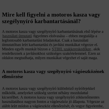
Mire kell figyelni a motoros kasza vagy
szegélynyíró karbantartásánál?
A motoros kasza vagy szegélynyíró karbantartásának első lépése a
használati útmutató
figyelmes elolvasása – ebben megtalálja a
legfontosabb karbantartási feladatokat. Csak a használati
útmutatóban leírt karbantartási és javítási munkákat végezze el.
Minden egyéb munkát bízzon a
STIHL szakkereskedőkre
, akik
rendelkeznek a javításokhoz szükséges szakértelemmel. Ezen az
oldalon megtudhatja, milyen munkákat végezhet el saját maga.
A motoros kasza vagy szegélynyíró vágóeszközének
ellenőrzése
A motoros kasza vagy szegélynyíró különböző nyírófejekkel
működik, amelyeket szükség szerint néhány mozdulattal
kicserélhet. A motoros kasza vagy szegélynyíró zökkenőmentes
használatához nagyon fontos a vágóeszköz jó állapota. Végezze az
alább leírt módon a vágóeszköz ellenőrzését, és vegye figyelembe,