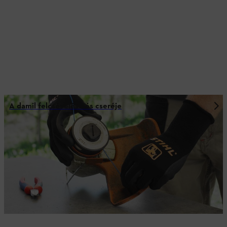
A damil felcsévélése és cseréje