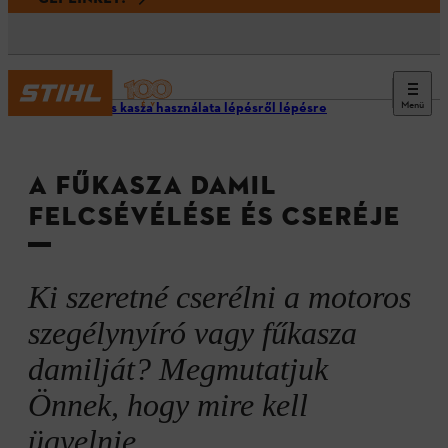
Menü
Motoros kasza használata lépésről lépésre
A FŰKASZA DAMIL
FELCSÉVÉLÉSE ÉS CSERÉJE
Ki szeretné cserélni a motoros
szegélynyíró vagy fűkasza
damilját? Megmutatjuk
Önnek, hogy mire kell
ügyelnie.