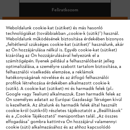
Feliratkozom
Weboldalunk cookie-kat (sütiket) és más hasonló
technológiákat (továbbiakban „cookie-k (sütik)”) használ.
#STIHL
Weboldalunk működésének biztosítása érdekében bizonyos
„feltétlenül szükséges cookie-kat (sütiket)” használunk, akár
az Ön hozzájárulása nélkül is. Egyéb cookie-kat (sütiket)
kizárólag az Ön hozzájárulásával helyezünk el a
számítógépén. Ilyenek például a felhasználóbarát jelleg
optimalizálása, a személyre szabott tartalom biztosítása, a
felhasználói viselkedés elemzése, a reklámok
hatékonyságának növelése és az átfogó felhasználói
profilok létrehozása érdekében alkalmazott cookie-k
Vállalat
(sütik). A cookie-kat (sütiket) mi és harmadik felek (pl.:
Google vagy Tealium) alkalmazzuk. Ezen harmadik felek az
Ön személyes adatait az Európai Gazdasági Térségen kívül
is kezelhetik. Az általunk és harmadik felek által használt
STIHL GYIK
cookie-król (sütikről) részletes tájékoztatót a „Beállítások”
és a „Cookie Tájékoztató” menüpontban talál. „Az összes
elfogadása” gombra kattintva Ön hozzájárul valamennyi
cookie (süti) alkalmazásához és az ahhoz kapcsolódó