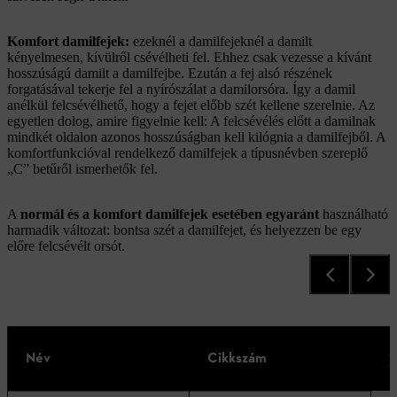
Komfort damilfejek:
ezeknél a damilfejeknél a damilt
kényelmesen, kívülről csévélheti fel. Ehhez csak vezesse a kívánt
hosszúságú damilt a damilfejbe. Ezután a fej alsó részének
forgatásával tekerje fel a nyírószálat a damilorsóra. Így a damil
anélkül felcsévélhető, hogy a fejet előbb szét kellene szerelnie. Az
egyetlen dolog, amire figyelnie kell: A felcsévélés előtt a damilnak
mindkét oldalon azonos hosszúságban kell kilógnia a damilfejből. A
komfortfunkcióval rendelkező damilfejek a típusnévben szereplő
„C” betűről ismerhetők fel.
A
normál és a komfort damilfejek esetében egyaránt
használható
harmadik változat: bontsa szét a damilfejet, és helyezzen be egy
előre felcsévélt orsót.
A
Név
Cikkszám
d