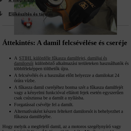
A megfelelő damil
Előkészítés és tárolás
Áttekintés: A damil felcsévélése és cseréje
A
STIHL különféle fűkasza damilfejei, damiljai és
damilorsói
különböző alkalmazási területeken használhatók és
többféleképpen tölthetők újra.
A felcsévélés és a használat előtt helyezze a damilokat 24
órára vízbe.
A fűkasza damil cseréjéhez bontsa szét a fűkasza damilfejét
vagy a kényelmi funkcióval ellátott fejek esetén egyszerűen
csak csúsztassa be a damilt a nyílásba.
Forgatással csévélje fel a damilt.
Alternatívaként készen feltekert damilorsót is behelyezhet a
fűkasza damilfejébe.
Hogy melyik a megfelelő damil, az a motoros szegélynyíró vagy