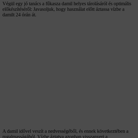
Végül egy jó tanács a fűkasza damil helyes tárolásáról és optimális
előkészítéséről: Javasoljuk, hogy használat előtt áztassa vízbe a
damilt 24 órán át.
A damil idővel veszít a nedvességéből, és ennek következtében a
rugalmasságából. Vízbe áztatva azonban visszanyeri a