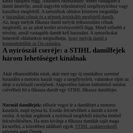
kasza fajtájától függ. Általános ökölszabály: Minél vastagabb a
damil átmérője, annál nagyobb teljesítményű szegélynyíróhoz vagy
kaszához megfelelő. A tartozékok oldalon könnyen megtalálja
a
használati célnak és a gépnek leginkább megfelelő damilt.
Az, hogy melyik fűkasza damil melyik felhasználási célnak
megfelelő, az az adott terület növényzetétől függ. Minél erősebb a
növény, annál vastagabb damilt kell használni. A tartozékokat
ismertető oldalunkon megtudhatja,
hogy melyik damil a
legmegfelelőbb az Ön számára.
A nyírószál cseréje: a STIHL damilfejek
három lehetőséget kínálnak
Akár elhasználódás miatt, akár mert egy új munkához szeretné
használni a motoros kaszát vagy a szegélynyírót, valamikor eljön az
ideje a nyírószál cseréjének. Alapvetően három különböző módon
csévélheti fel a fűkasza damilt egy STIHL fűkasza damilfejre.
Normál damilfejek:
először vegye le a damilfejet a motoros
kaszáról, majd nyissa ki. Ezután felcsévélheti a damilt a kivett
orsóra. A nyilak segítenek a nyírószál megfelelő irányba történő
felcsévélésében. Ha nem kívánja a fűkasza damilját saját maga
kicserélni, a közelében található egyik
STIHL szakkereskedő
szívesen segít Önnek.