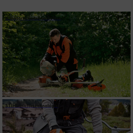
A motoros kasza tankolása
STIHL motortechnológia