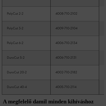
2
PolyCut 2-2
4008-710-2102
2
PolyCut 3-2
4009-710-2104
2
PolyCut 6-2
4006-710-2134
2
DuroCut 5-2
4006-710-2131
2
DuroCut 20-2
4002-710-2182
4
DuroCut 40-4
4005-710-2114
A megfelelő damil minden kihíváshoz