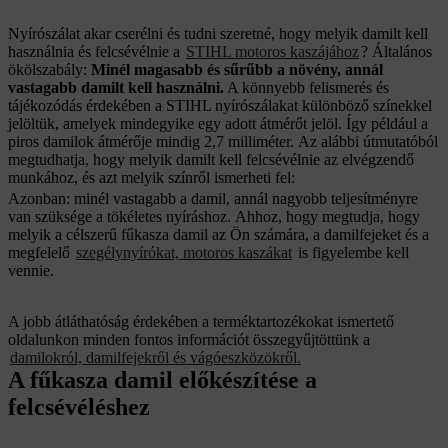
Nyírószálat akar cserélni és tudni szeretné, hogy melyik damilt kell
használnia és felcsévélnie a
STIHL motoros kaszájához
? Általános
ökölszabály:
Minél magasabb és sűrűbb a növény, annál
vastagabb damilt kell használni.
A könnyebb felismerés és
tájékozódás érdekében a STIHL nyírószálakat különböző színekkel
jelöltük, amelyek mindegyike egy adott átmérőt jelöl. Így például a
piros damilok átmérője mindig 2,7 milliméter. Az alábbi útmutatóból
megtudhatja, hogy melyik damilt kell felcsévélnie az elvégzendő
munkához, és azt melyik színről ismerheti fel:
Azonban: minél vastagabb a damil, annál nagyobb teljesítményre
van szüksége a tökéletes nyíráshoz. Ahhoz, hogy megtudja, hogy
melyik a célszerű fűkasza damil az Ön számára, a damilfejeket és a
megfelelő
szegélynyírókat, motoros kaszákat
is figyelembe kell
vennie.
A jobb átláthatóság érdekében a terméktartozékokat ismertető
oldalunkon minden fontos információt összegyűjtöttünk a
damilokról, damilfejekről és vágóeszközökről.
A fűkasza damil előkészítése a
felcsévéléshez