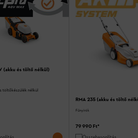
(akku és töltő nélkül)
 töltőkészülék nélkül
RMA 235 (akku és töltő nélk
Fűnyírók
*
79 990 Ft
*
onlítás
Összehasonlítás