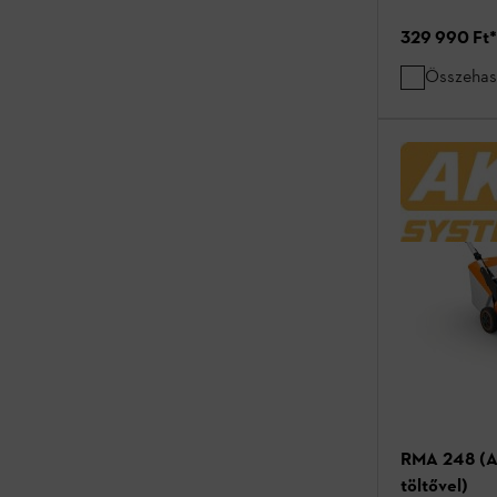
329 990 Ft
*
Összehas
RMA 248 (AK
töltővel)