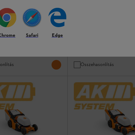
kku és töltő nélkül) - AK
RMA 253 T (AK 30 S akkuval
töltővel)
Fűnyírók
 töltőkészülék nélkül
Chrome
Safari
Edge
Szettben: 1 db AK 30 S típusú akku
db AL 101 típusú töltőkészülékkel
385 990 Ft
*
onlítás
Összehasonlítás