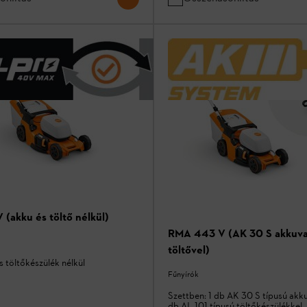
(akku és töltő nélkül)
RMA 443 V (AK 30 S akkuval
töltővel)
 töltőkészülék nélkül
Fűnyírók
Szettben: 1 db AK 30 S típusú akku
db AL 101 típusú töltőkészülékkel