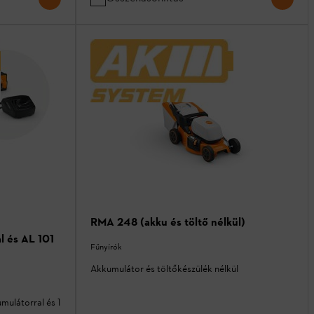
RMA 248 (akku és töltő nélkül)
 és AL 101
Fűnyírók
Akkumulátor és töltőkészülék nélkül
mulátorral és 1