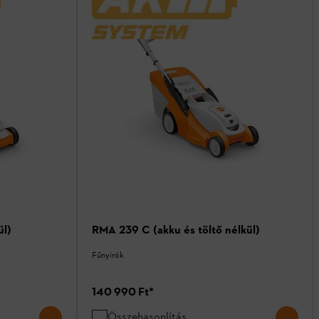
ül)
RMA 239 C (akku és töltő nélkül)
Fűnyírók
140 990 Ft
*
Összehasonlítás