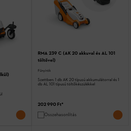
RMA 239 C (AK 20 akkuval és AL 101
töltővel)
Fűnyírók
lkül)
Szettben: 1 db AK 20 típusú akkumulátorral és 1
db AL 101 típusú töltőkészülékkel
ül
202 990 Ft
*
Összehasonlítás