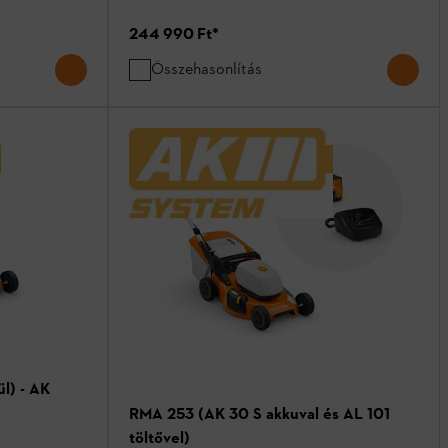
244 990 Ft
*
Összehasonlítás
l) - AK
RMA 253 (AK 30 S akkuval és AL 101
töltővel)