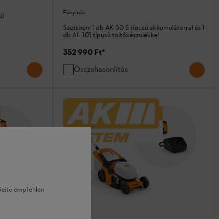
Fűnyírók
ül
Szettben: 1 db AK 30 S típusú akkumulátorral és 1
db AL 101 típusú töltőkészülékkel
352 990 Ft
*
Összehasonlítás
 Seite empfehlen