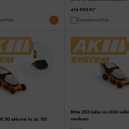
414 990 Ft
*
onlítás
Összehasonlítás
RMA 253 (akku és töltő nélkü
rendszer
 20 akkuval és AL 101