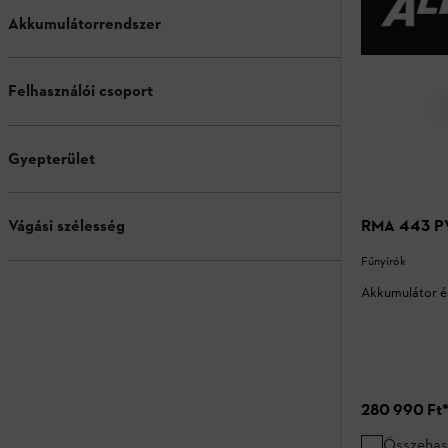
Akkumulátorrendszer
Felhasználói csoport
Gyepterület
RMA 443 PV 
Vágási szélesség
Fűnyírók
Akkumulátor és
280 990 Ft
Összehas