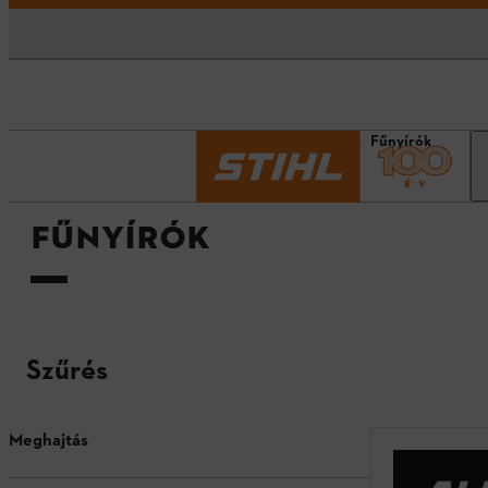
Kezdőlap
Termékek
Fűnyírók
FŰNYÍRÓK
Szűrés
Meghajtás