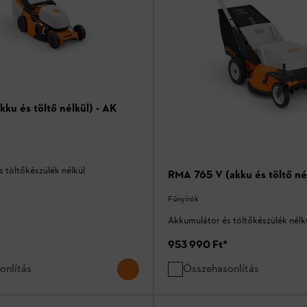
ku és töltő nélkül) - AK
 töltőkészülék nélkül
RMA 765 V (akku és töltő né
Fűnyírók
Akkumulátor és töltőkészülék nélk
*
953 990 Ft
*
onlítás
Összehasonlítás