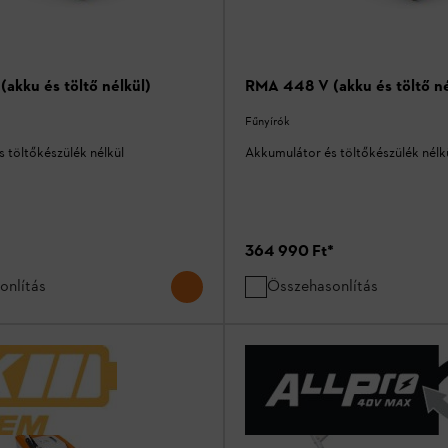
akku és töltő nélkül)
RMA 448 V (akku és töltő né
Fűnyírók
 töltőkészülék nélkül
Akkumulátor és töltőkészülék nélk
364 990 Ft
*
onlítás
Összehasonlítás