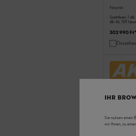
Fűnyírók
Szettben: 1 db
db AL 101 típu
302 990 Ft
Összehas
IHR BROW
Sie nutzen einen 
wir Ihnen, zu ein