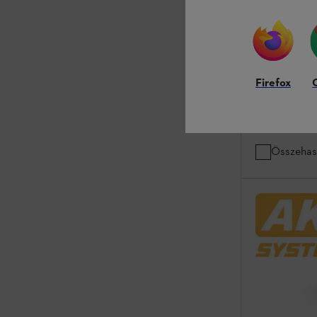
RMA 253 T (a
rendszer
Fűnyírók
Akkumulátor és
Firefox
311 990 Ft
*
Összehas