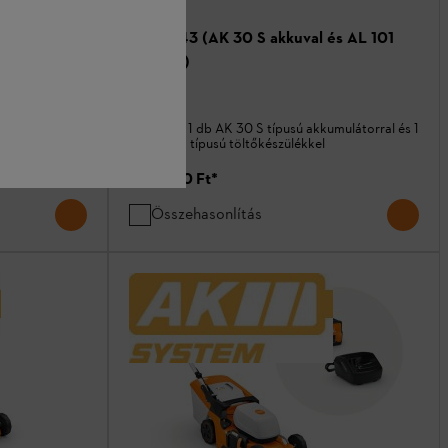
 és AL 101
RMA 443 (AK 30 S akkuval és AL 101
töltővel)
Fűnyírók
mulátorral és 1
Szettben: 1 db AK 30 S típusú akkumulátorral és 1
db AL 101 típusú töltőkészülékkel
360 990 Ft
*
Összehasonlítás