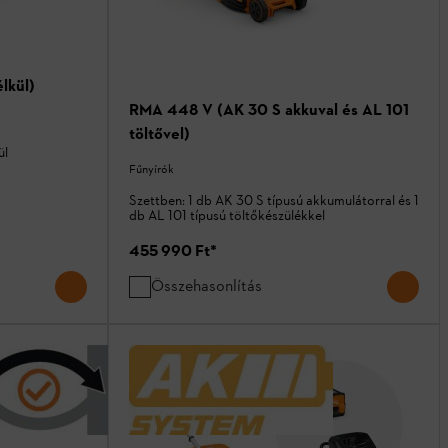
lkül)
RMA 448 V (AK 30 S akkuval és AL 101
töltővel)
ül
Fűnyírók
Szettben: 1 db AK 30 S típusú akkumulátorral és 1
db AL 101 típusú töltőkészülékkel
455 990 Ft
*
Összehasonlítás