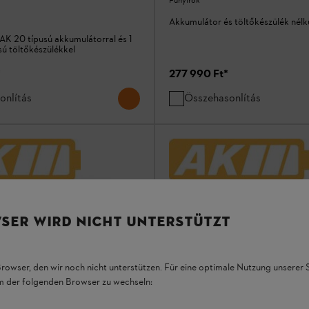
Fűnyírók
Akkumulátor és töltőkészülék nélk
 AK 20 típusú akkumulátorral és 1
sú töltőkészülékkel
*
277 990 Ft
*
onlítás
Összehasonlítás
SER WIRD NICHT UNTERSTÜTZT
Browser, den wir noch nicht unterstützen. Für eine optimale Nutzung unserer
em der folgenden Browser zu wechseln: