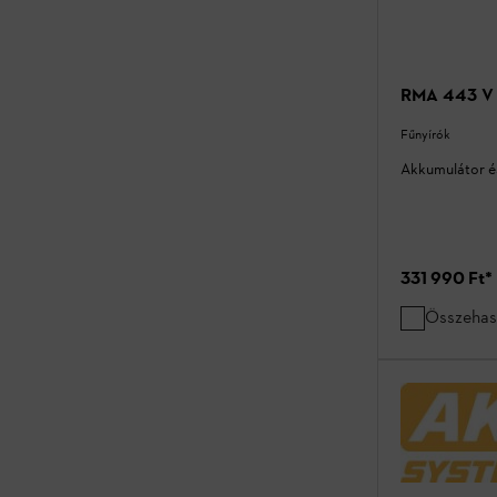
RMA 443 V (
Fűnyírók
Akkumulátor és
331 990 Ft
*
Összehas