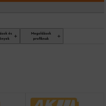
tások és
Megoldások
ények
profiknak