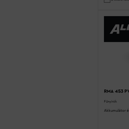
RMA 453 PV 
Fűnyírók
Akkumulátor és