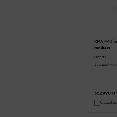
RMA 443 (ak
rendszer
Fűnyírók
Akkumulátor és
302 990 Ft
Összehas