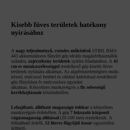
Kisebb füves területek hatékony
nyírásához
A
nagy teljesítményű
,
csendes működésű
STIHL RMA
443 akkumulátoros fűnyíró gép ideális magánfelhasználók
számára,
zajérzékeny területek
nyírási feladataihoz. A
4
1
cm-es munkaszélességgel
rendelkező gép kisebb füves
területek nyírására alkalmas. Az alapfelszerletségben multi-
késsel, mulcsozó betéttel és oldalsó kidobással rendelkező
gép fűnyírásra és mulcsozásra egyaránt
alkalmas. Kényelmes munkavégzés a
fix sebességű
kerékhajtásnak
köszönhetően.
Lehajtható, állítható magasságú tolókar
a kényelmes
munkavégzés érdekében. A gép
7
fokozatú központi
vágásmagasság-állítással
(20-100 mm) rendelkezik. A
felhajtható fedelű,
52 literes fűgyűjtő kosár
egyszerűen
üríthető.