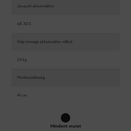
Javasolt akkumulátor
AK 30 S
Gép tömege akkumulátor nélkül
24 kg
Munkaszélesség
41 cm
Mindent mutat