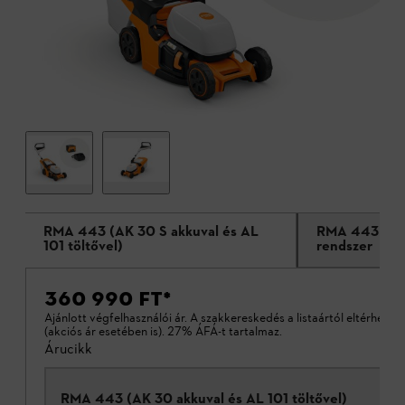
RMA 443 (AK 30 S akkuval és AL
RMA 443 (akku
101 töltővel)
rendszer
360 990 FT
*
Ajánlott végfelhasználói ár. A szakkereskedés a listaártól eltérhet
(akciós ár esetében is). 27% ÁFÁ-t tartalmaz.
Árucikk
RMA 443 (AK 30 akkuval és AL 101 töltővel)