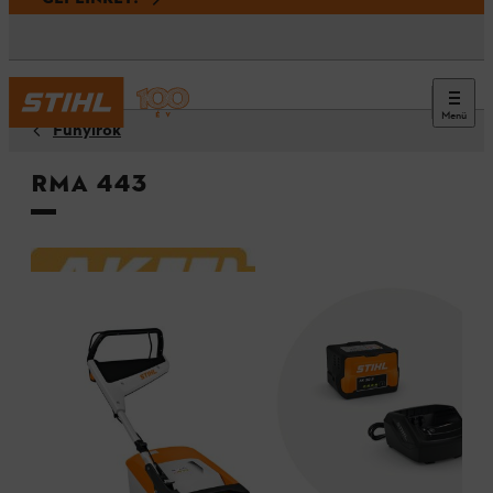
Menü
Fűnyírók
RMA 443