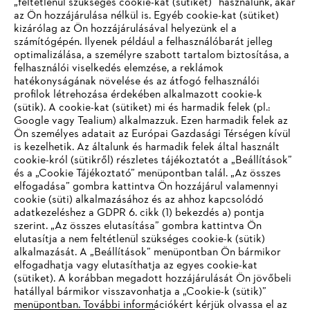
„feltétlenül szükséges cookie-kat (sütiket)” használunk, akár
az Ön hozzájárulása nélkül is. Egyéb cookie-kat (sütiket)
kizárólag az Ön hozzájárulásával helyezünk el a
számítógépén. Ilyenek például a felhasználóbarát jelleg
optimalizálása, a személyre szabott tartalom biztosítása, a
felhasználói viselkedés elemzése, a reklámok
hatékonyságának növelése és az átfogó felhasználói
profilok létrehozása érdekében alkalmazott cookie-k
Vállalat
(sütik). A cookie-kat (sütiket) mi és harmadik felek (pl.:
Google vagy Tealium) alkalmazzuk. Ezen harmadik felek az
Ön személyes adatait az Európai Gazdasági Térségen kívül
is kezelhetik. Az általunk és harmadik felek által használt
STIHL GYIK
cookie-król (sütikről) részletes tájékoztatót a „Beállítások”
és a „Cookie Tájékoztató” menüpontban talál. „Az összes
elfogadása” gombra kattintva Ön hozzájárul valamennyi
cookie (süti) alkalmazásához és az ahhoz kapcsolódó
IHR BROWSER WIRD NICHT
adatkezeléshez a GDPR 6. cikk (1) bekezdés a) pontja
Szerviz
szerint. „Az összes elutasítása” gombra kattintva Ön
UNTERSTÜTZT
elutasítja a nem feltétlenül szükséges cookie-k (sütik)
alkalmazását. A „Beállítások” menüpontban Ön bármikor
elfogadhatja vagy elutasíthatja az egyes cookie-kat
Sie nutzen einen Browser, den wir noch nicht unterstützen. Für
(sütiket). A korábban megadott hozzájárulását Ön jövőbeli
eine optimale Nutzung unserer Seite empfehlen wir Ihnen, zu
hatállyal bármikor visszavonhatja a „Cookie-k (sütik)”
Adatvédelem
Impresszum
Cookie tájékoztató
menüpontban. További információkért kérjük olvassa el az
einem der folgenden Browser zu wechseln: