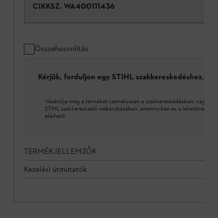
CIKKSZ.
WA400111436
Összehasonlítás
Kérjük, forduljon egy STIHL szakkereskedéshez.
Vásárolja meg a terméket személyesen a szakkereskedésben, vagy a
STIHL szakkereskedő webáruházában, amennyiben ez a lehetőség
elérhető.
TERMÉKJELLEMZŐK
Kezelési útmutatók