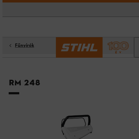
Fűnyírók
RM 248