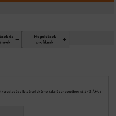
tások és
Megoldások
ények
profiknak
akkereskedés a listaártól eltérhet (akciós ár esetében is). 27% ÁFÁ-t