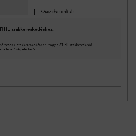
Összehasonlítás
STIHL szakkereskedéshez.
mélyesen a szakkereskedésben, vagy a STIHL szakkereskedő
 a lehetőség elérhető.