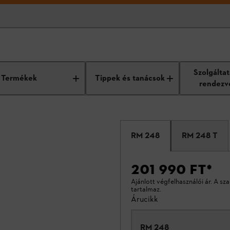
Szolgálta
Termékek
Tippek és tanácsok
rendezv
RM 248
RM 248 T
201 990 FT
*
Ajánlott végfelhasználói ár. A sz
tartalmaz.
Árucikk
RM 248