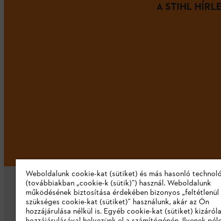
A STIHL HÍR
Weboldalunk cookie-kat (sütiket) és más hasonló technol
(továbbiakban „cookie-k (sütik)”) használ. Weboldalunk
működésének biztosítása érdekében bizonyos „feltétlenül
szükséges cookie-kat (sütiket)” használunk, akár az Ön
hozzájárulása nélkül is. Egyéb cookie-kat (sütiket) kizáró