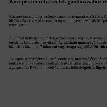
Közepes méretű kertek gondozásához id
Közepes méretű füves területek hatékony nyírásához a STIHL 
ideális választás. A jó ár-érték arányú, könnyen kezelhető, belép
rendelkezik.
A könnyű indítású motornak köszönhetően a gép egyszerűen bein
terület
is könnyedén lenyírható. Az
állítható magasságú komfo
biztosít. A központi,
7 fokozatú vágásmagasság-állítás 20-10
Az alapfelszereltségben oldalsó kidobással, mulcsozó ékkel és mu
mulcsozásra is egyaránt alkalmas. A nyesedék a fűgyűjtő kosárba 
a gyepen. Az RM 248 modell
52 literes, telítettségjelzős fűgyű