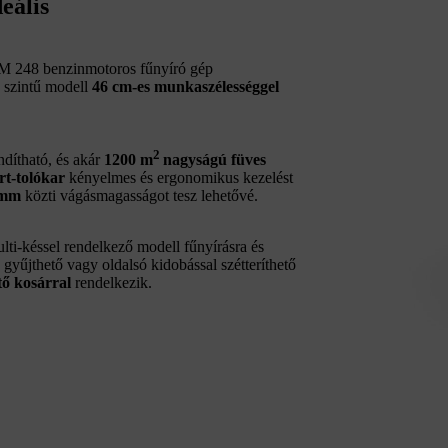
eális
RM 248 benzinmotoros fűnyíró gép
ő szintű modell
46 cm-es munkaszélességgel
2
dítható, és akár
1200 m
nagyságú füves
rt-tolókar
kényelmes és ergonomikus kezelést
0 mm
közti vágásmagasságot tesz lehetővé.
lti-késsel rendelkező modell fűnyírásra és
gyűjthető vagy oldalsó kidobással szétteríthető
jtő kosárral
rendelkezik.