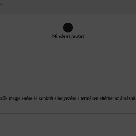
h
Mindent mutat
emzők megjelenése és konkrét elhelyezése a terméken eltérhet az ábrázol