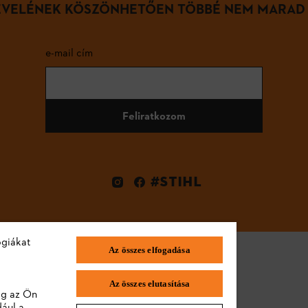
LEVELÉNEK KÖSZÖNHETŐEN TÖBBÉ NEM MARAD
e-mail cím
Feliratkozom
#STIHL
ógiákat
Az összes elfogadása
Az összes elutasítása
lag az Ön