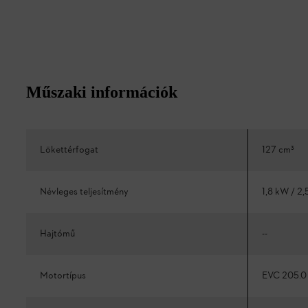
Műszaki információk
Lökettérfogat
127 cm³
Névleges teljesítmény
1,8 kW / 2,
Hajtómű
--
Motortípus
EVC 205.0