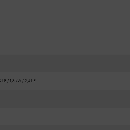
5 LE / 1,8 kW / 2,4 LE