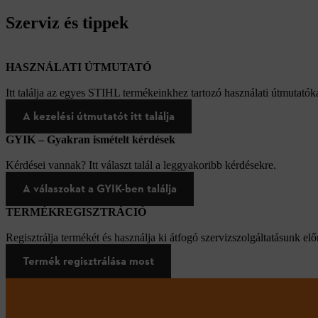
Szerviz és tippek
HASZNÁLATI ÚTMUTATÓ
Itt találja az egyes STIHL termékeinkhez tartozó használati útmutatóka
A kezelési útmutatót itt találja
GYIK – Gyakran ismételt kérdések
Kérdései vannak? Itt választ talál a leggyakoribb kérdésekre.
A válaszokat a GYIK-ben találja
TERMÉKREGISZTRÁCIÓ
Regisztrálja termékét és használja ki átfogó szervizszolgáltatásunk elő
Termék regisztrálása most