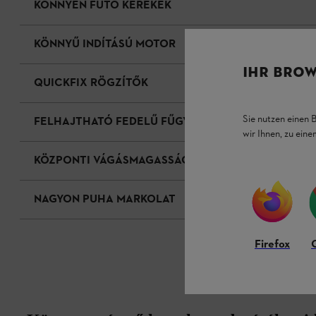
KÖNNYEN FUTÓ KEREKEK
KÖNNYŰ INDÍTÁSÚ MOTOR
IHR BROW
QUICKFIX RÖGZÍTŐK
Sie nutzen einen 
FELHAJTHATÓ FEDELŰ FŰGYŰJTŐ KOSÁR
wir Ihnen, zu ein
KÖZPONTI VÁGÁSMAGASSÁG-ÁLLÍTÁS
NAGYON PUHA MARKOLAT
Firefox