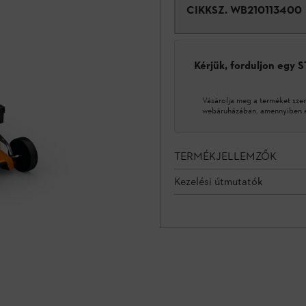
CIKKSZ.
WB210113400
Kérjük, forduljon egy 
Vásárolja meg a terméket sze
webáruházában, amennyiben ez
TERMÉKJELLEMZŐK
Kezelési útmutatók