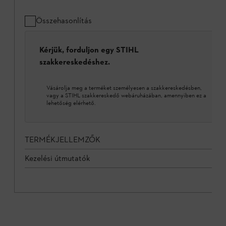
Összehasonlítás
Kérjük, forduljon egy STIHL
szakkereskedéshez.
Vásárolja meg a terméket személyesen a szakkereskedésben,
vagy a STIHL szakkereskedő webáruházában, amennyiben ez a
lehetőség elérhető.
TERMÉKJELLEMZŐK
Kezelési útmutatók