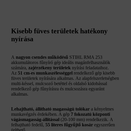
Kisebb füves területek hatékony
nyírása
A
nagyon csendes működésű
STIHL RMA 253
akkumulátoros fűnyíró gép ideális magánfelhasználók
számára,
zajérzékeny területek
nyírási feladataihoz.
Az
51 cm-es munkaszélességgel
rendelkező gép kisebb
füves területek nyírására alkalmas. Az alapfelszerletségben
multi-késsel, mulcsozó betéttel és oldalsó kidobással
rendelkező gép fűnyírásra és mulcsozásra egyaránt
alkalmas.
Lehajtható, állítható magasságú tolókar
a kényelmes
munkavégzés érdekében. A gép
7
fokozatú központi
vágásmagasság-állítással
(20-100 mm) rendelkezik. A
felhajtható fedelű,
55 literes fűgyűjtő kosár
egyszerűen
üríthető.