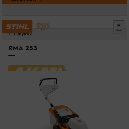
Menü
Fűnyírók
RMA 253