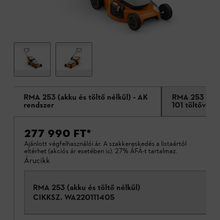
RMA 253 (akku és töltő nélkül) - AK
RMA 253 (AK 
rendszer
101 töltővel)
277 990 FT
*
Ajánlott végfelhasználói ár. A szakkereskedés a listaártól
eltérhet (akciós ár esetében is). 27% ÁFÁ-t tartalmaz.
Árucikk
RMA 253 (akku és töltő nélkül)
CIKKSZ.
WA220111405