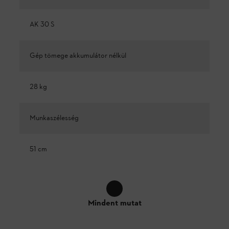
AK 30 S
Gép tömege akkumulátor nélkül
28 kg
Munkaszélesség
51 cm
Mindent mutat