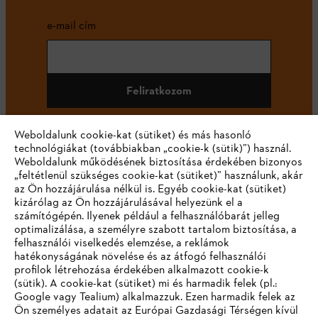
e-mail cím
Feliratkozom
Weboldalunk cookie-kat (sütiket) és más hasonló
technológiákat (továbbiakban „cookie-k (sütik)”) használ.
#STIHL
Weboldalunk működésének biztosítása érdekében bizonyos
„feltétlenül szükséges cookie-kat (sütiket)” használunk, akár
az Ön hozzájárulása nélkül is. Egyéb cookie-kat (sütiket)
kizárólag az Ön hozzájárulásával helyezünk el a
számítógépén. Ilyenek például a felhasználóbarát jelleg
optimalizálása, a személyre szabott tartalom biztosítása, a
felhasználói viselkedés elemzése, a reklámok
hatékonyságának növelése és az átfogó felhasználói
profilok létrehozása érdekében alkalmazott cookie-k
Vállalat
(sütik). A cookie-kat (sütiket) mi és harmadik felek (pl.:
Google vagy Tealium) alkalmazzuk. Ezen harmadik felek az
Ön személyes adatait az Európai Gazdasági Térségen kívül