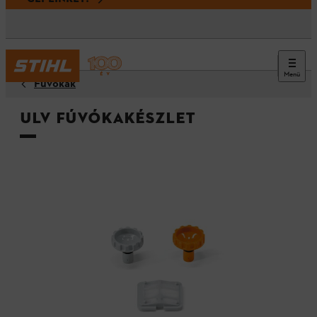
Menü
Fúvókák
ULV fúvókakészlet