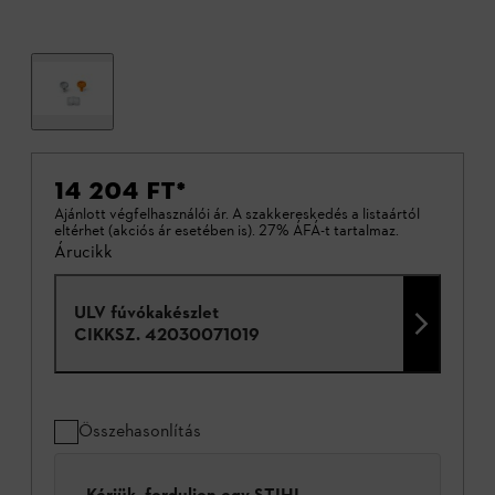
14 204 FT
*
Ajánlott végfelhasználói ár. A szakkereskedés a listaártól
eltérhet (akciós ár esetében is). 27% ÁFÁ-t tartalmaz.
Árucikk
ULV fúvókakészlet
CIKKSZ.
42030071019
Összehasonlítás
Kérjük, forduljon egy STIHL