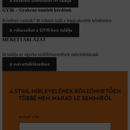
A kezelési útmutatót itt találja
GYIK – Gyakran ismételt kérdések
Kérdései vannak? Itt választ talál a leggyakoribb kérdésekre.
A válaszokat a GYIK-ben találja
MÉRETTÁBLÁZAT
Itt találja az egyéni védőfelszerelések mérettáblázatát.
A mérettáblázathoz
A STIHL HÍRLEVELÉNEK KÖSZÖNHETŐEN
TÖBBÉ NEM MARAD LE SEMMIRŐL
e-mail cím