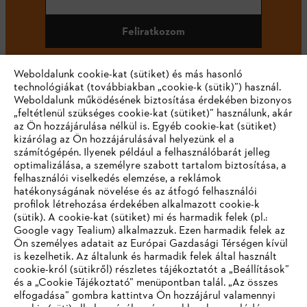
Feliratkozom
Weboldalunk cookie-kat (sütiket) és más hasonló
technológiákat (továbbiakban „cookie-k (sütik)”) használ.
#STIHL
Weboldalunk működésének biztosítása érdekében bizonyos
„feltétlenül szükséges cookie-kat (sütiket)” használunk, akár
az Ön hozzájárulása nélkül is. Egyéb cookie-kat (sütiket)
kizárólag az Ön hozzájárulásával helyezünk el a
számítógépén. Ilyenek például a felhasználóbarát jelleg
optimalizálása, a személyre szabott tartalom biztosítása, a
felhasználói viselkedés elemzése, a reklámok
hatékonyságának növelése és az átfogó felhasználói
profilok létrehozása érdekében alkalmazott cookie-k
Vállalat
(sütik). A cookie-kat (sütiket) mi és harmadik felek (pl.:
Google vagy Tealium) alkalmazzuk. Ezen harmadik felek az
Ön személyes adatait az Európai Gazdasági Térségen kívül
is kezelhetik. Az általunk és harmadik felek által használt
STIHL GYIK
cookie-król (sütikről) részletes tájékoztatót a „Beállítások”
és a „Cookie Tájékoztató” menüpontban talál. „Az összes
elfogadása” gombra kattintva Ön hozzájárul valamennyi