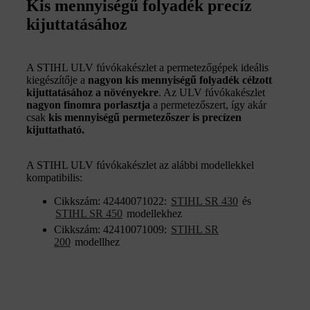
Kis mennyiségű folyadék precíz
kijuttatásához
A STIHL ULV fúvókakészlet a permetezőgépek ideális
kiegészítője a
nagyon kis mennyiségű folyadék célzott
kijuttatásához a növényekre
. Az ULV fúvókakészlet
nagyon finomra porlasztja
a permetezőszert, így akár
csak
kis mennyiségű permetezőszer is precízen
kijuttatható.
A STIHL ULV fúvókakészlet az alábbi modellekkel
kompatibilis:
Cikkszám: 42440071022:
STIHL SR 430
és
STIHL SR 450
modellekhez
Cikkszám: 42410071009:
STIHL SR
200
modellhez