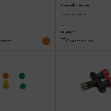
Hosszabbító cső
Hosszabbítócsövek
-tól
1751 Ft
*
onlítás
Összehasonlítás