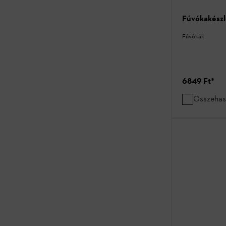
Fúvókakészl
Fúvókák
6849 Ft
*
Összehas