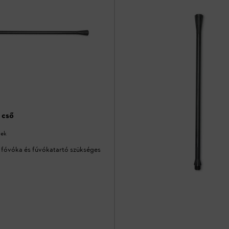
 cső
vek
 fóvóka és fúvókatartó szükséges