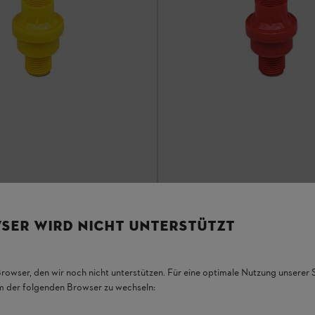
 1,0 bar
Nyomószelep 1,5 bar
SER WIRD NICHT UNTERSTÜTZT
Egyéb
Browser, den wir noch nicht unterstützen. Für eine optimale Nutzung unserer
17 396 Ft
*
em der folgenden Browser zu wechseln:
onlítás
Összehasonlítás