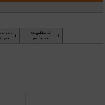
tások és
Megoldások
ények
profiknak