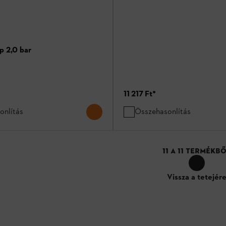
 2,0 bar
11 217 Ft
*
onlítás
Összehasonlítás
11
A
11
TERMÉKBŐ
Vissza a tetejér