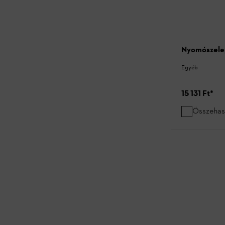
Nyomószelep
Egyéb
15 131 Ft
*
Összehas