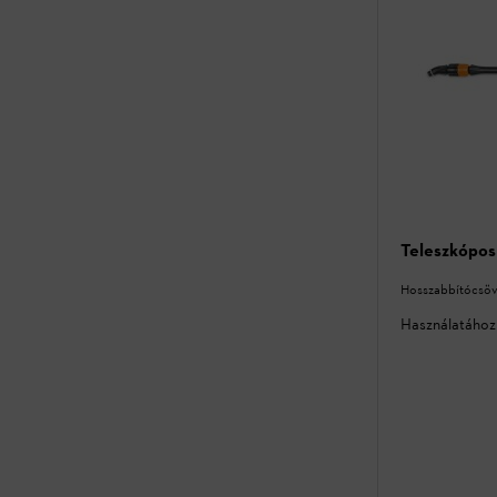
Teleszkópos
Hosszabbítócsö
Használatához