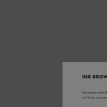
Nyomószelep
IHR BROW
Egyéb
Sie nutzen einen 
17 912 Ft
*
wir Ihnen, zu ein
Összehas