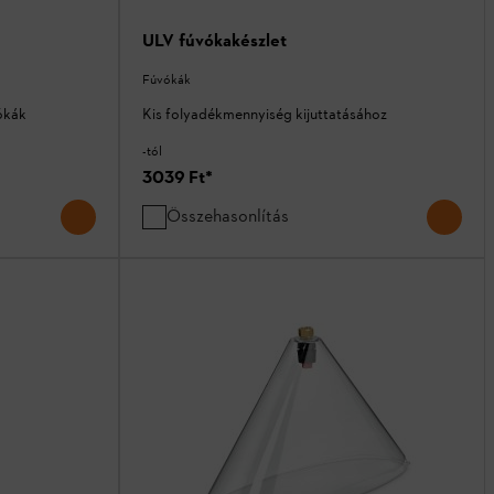
ULV fúvókakészlet
Fúvókák
ókák
Kis folyadékmennyiség kijuttatásához
-tól
3039 Ft
*
Összehasonlítás