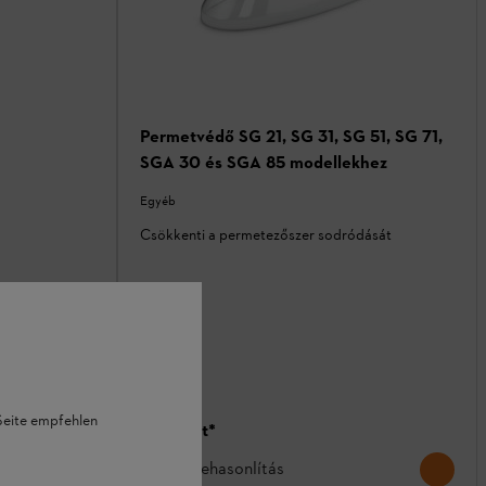
Permetvédő SG 21, SG 31, SG 51, SG 71,
SGA 30 és SGA 85 modellekhez
Egyéb
Csökkenti a permetezőszer sodródását
 Seite empfehlen
12 762 Ft
*
Összehasonlítás