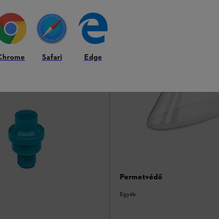
Chrome
Safari
Edge
Permetvédő
Egyéb