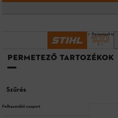
Kezdőlap
Tartozékok
Permetező tart
PERMETEZŐ TARTOZÉKOK
Szűrés
Felhasználói csoport