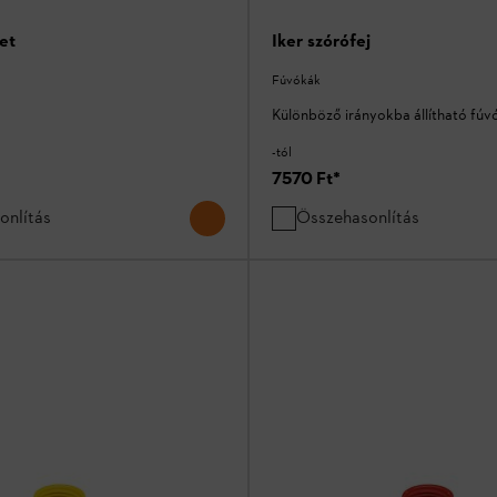
et
Iker szórófej
Fúvókák
Különböző irányokba állítható fúv
-tól
7570 Ft
*
onlítás
Összehasonlítás