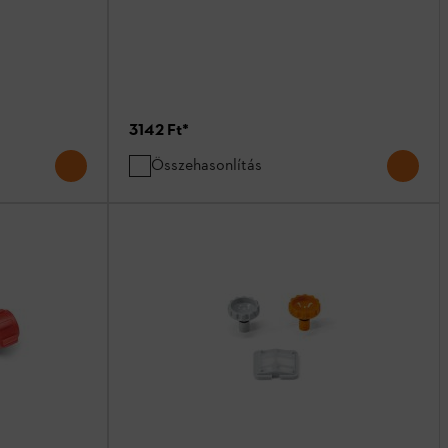
3142 Ft
*
Összehasonlítás