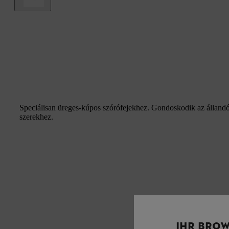
Speciálisan üreges-kúpos szórófejekhez. Gondoskodik az állandó
szerekhez.
IHR BROW