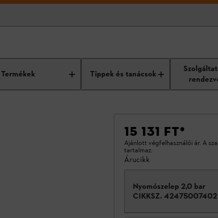
Szolgálta
Termékek
Tippek és tanácsok
rendezv
15 131 FT
*
Ajánlott végfelhasználói ár. A sz
tartalmaz.
Árucikk
Nyomószelep 2,0 bar
CIKKSZ.
42475007402