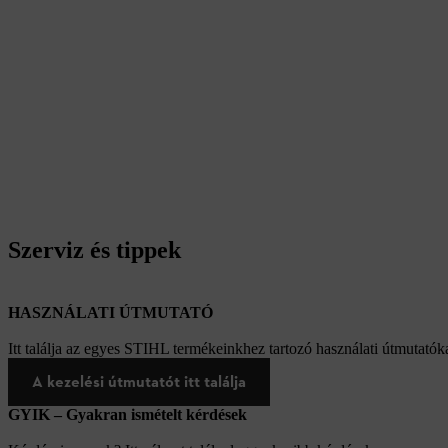
Szerviz és tippek
HASZNÁLATI ÚTMUTATÓ
Itt találja az egyes STIHL termékeinkhez tartozó használati útmutatóka
A kezelési útmutatót itt találja
GYIK – Gyakran ismételt kérdések