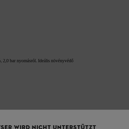
, 2,0 bar nyomásról. Ideális növényvédő
SER WIRD NICHT UNTERSTÜTZT