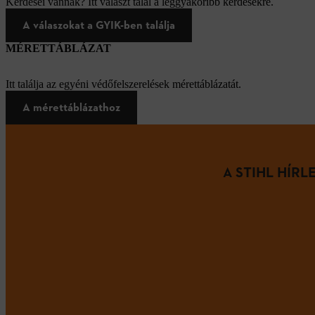
Kérdései vannak? Itt választ talál a leggyakoribb kérdésekre.
A válaszokat a GYIK-ben találja
MÉRETTÁBLÁZAT
Itt találja az egyéni védőfelszerelések mérettáblázatát.
A mérettáblázathoz
A STIHL HÍR