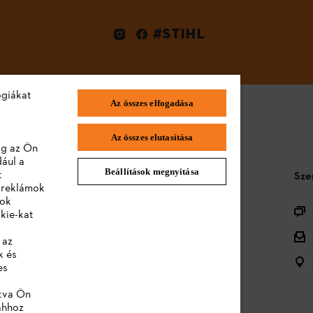
#STIHL
ógiákat
Az összes elfogadása
Az összes elutasítása
lag az Ön
dául a
Beállítások megnyitása
t
STIHL GYIK
Sze
a reklámok
lok
Termékregisztráció
kie-kat
Termékválaszték
 az
k és
Ártalmatlanítás
es
Kezelési útmutatók
ntva Ön
ahhoz