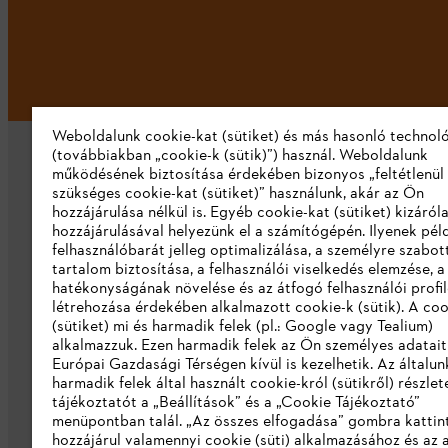
Weboldalunk cookie-kat (sütiket) és más hasonló technol
(továbbiakban „cookie-k (sütik)”) használ. Weboldalunk
működésének biztosítása érdekében bizonyos „feltétlenül
szükséges cookie-kat (sütiket)” használunk, akár az Ön
hozzájárulása nélkül is. Egyéb cookie-kat (sütiket) kizáró
hozzájárulásával helyezünk el a számítógépén. Ilyenek pél
felhasználóbarát jelleg optimalizálása, a személyre szabot
Vállalat
tartalom biztosítása, a felhasználói viselkedés elemzése, 
hatékonyságának növelése és az átfogó felhasználói profi
Rólunk
létrehozása érdekében alkalmazott cookie-k (sütik). A coo
(sütiket) mi és harmadik felek (pl.: Google vagy Tealium)
Katalógus letöltése
alkalmazzuk. Ezen harmadik felek az Ön személyes adatait
Európai Gazdasági Térségen kívül is kezelhetik. Az általun
Visszaélés bejelentés
harmadik felek által használt cookie-król (sütikről) részlet
tájékoztatót a „Beállítások” és a „Cookie Tájékoztató”
menüpontban talál. „Az összes elfogadása” gombra katti
hozzájárul valamennyi cookie (süti) alkalmazásához és az 