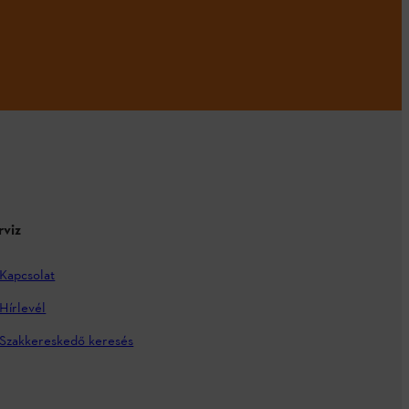
rviz
Kapcsolat
Hírlevél
Szakkereskedő keresés