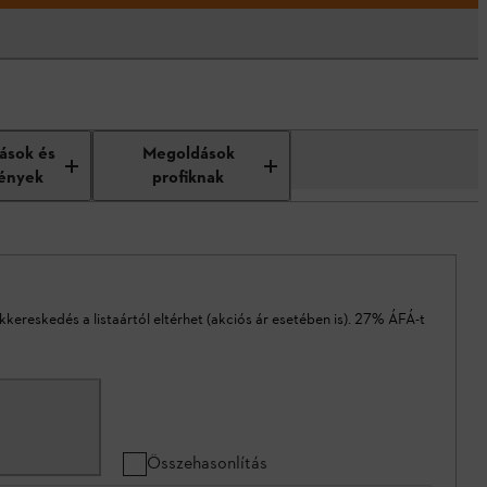
tások és
Megoldások
ények
profiknak
akkereskedés a listaártól eltérhet (akciós ár esetében is). 27% ÁFÁ-t
Összehasonlítás