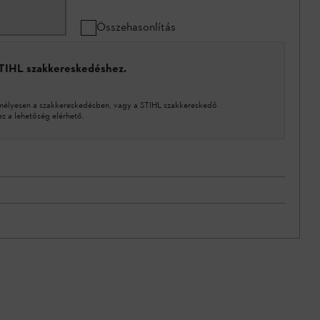
Összehasonlítás
STIHL szakkereskedéshez.
mélyesen a szakkereskedésben, vagy a STIHL szakkereskedő
 a lehetőség elérhető.