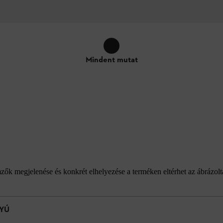
Mindent mutat
emzők megjelenése és konkrét elhelyezése a terméken eltérhet az ábrázol
YÚ