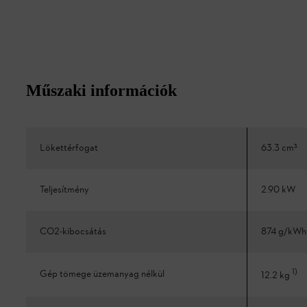
Műszaki információk
Lökettérfogat
63.3 cm³
Teljesítmény
2.90 kW
CO2-kibocsátás
874 g/kWh
1
)
Gép tömege üzemanyag nélkül
12.2 kg