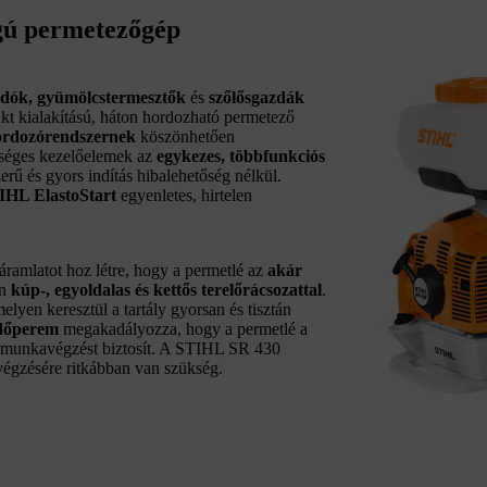
ágú permetezőgép
dók, gyümölcstermesztők
és
szőlősgazdák
kt kialakítású, háton hordozható permetező
ordozórendszernek
köszönhetően
séges kezelőelemek az
egykezes,
többfunkciós
erű és gyors indítás hibalehetőség nélkül.
IHL ElastoStart
egyenletes, hirtelen
ramlatot hoz létre, hogy a permetlé az
akár
en
kúp-, egyoldalas és kettős terelőrácsozattal
.
elyen keresztül a tartály gyorsan és tisztán
dőperem
megakadályozza, hogy a permetlé a
munkavégzést biztosít. A STIHL SR 430
lvégzésére ritkábban van szükség.