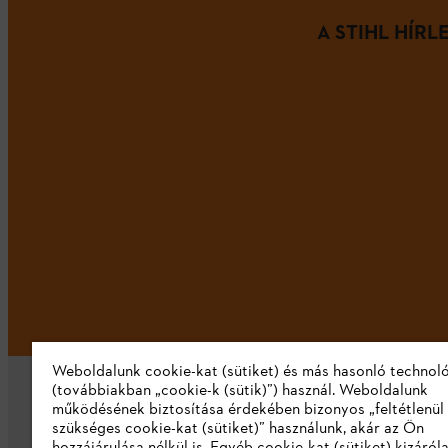
A STIHL HÍR
Weboldalunk cookie-kat (sütiket) és más hasonló technol
(továbbiakban „cookie-k (sütik)”) használ. Weboldalunk
működésének biztosítása érdekében bizonyos „feltétlenül
szükséges cookie-kat (sütiket)” használunk, akár az Ön