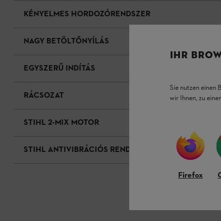
KÉNYELMES HORDOZÓRENDSZER
NAGY BETÖLTŐNYÍLÁS
IHR BROW
EGYSZERŰ INDÍTÁS
Sie nutzen einen 
RÁCSOZAT
wir Ihnen, zu ein
STIHL 2-MIX MOTOR
STIHL ANTIVIBRÁCIÓS RENDSZER
Firefox