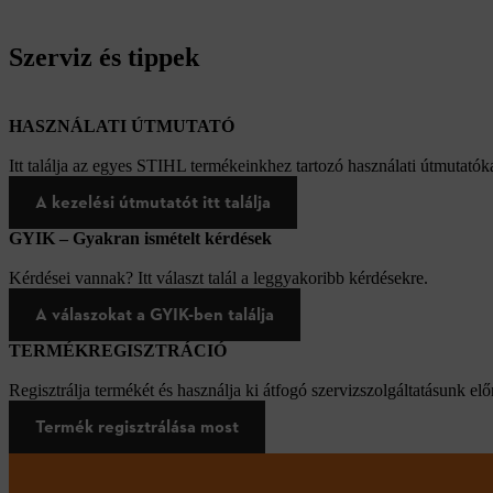
Szerviz és tippek
HASZNÁLATI ÚTMUTATÓ
Itt találja az egyes STIHL termékeinkhez tartozó használati útmutatóka
A kezelési útmutatót itt találja
GYIK – Gyakran ismételt kérdések
Kérdései vannak? Itt választ talál a leggyakoribb kérdésekre.
A válaszokat a GYIK-ben találja
TERMÉKREGISZTRÁCIÓ
Regisztrálja termékét és használja ki átfogó szervizszolgáltatásunk elő
Termék regisztrálása most