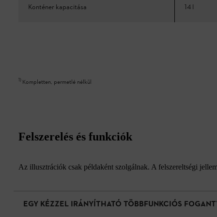
Konténer kapacitása
14 l
1
)
Kompletten, permetlé nélkül
Felszerelés és funkciók
Az illusztrációk csak példaként szolgálnak. A felszereltségi jell
EGY KÉZZEL IRÁNYÍTHATÓ TÖBBFUNKCIÓS FOGANT