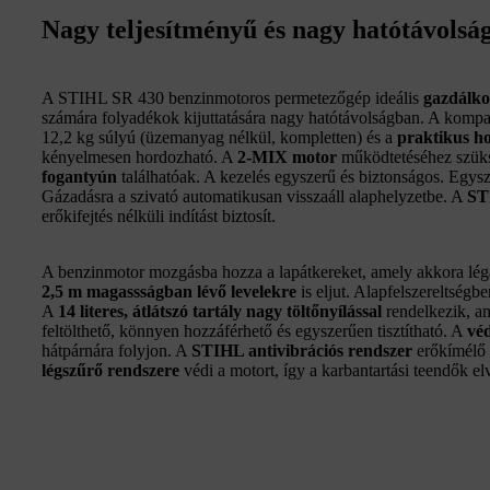
Nagy teljesítményű és nagy hatótávols
A STIHL SR 430 benzinmotoros permetezőgép ideális
gazdálko
számára folyadékok kijuttatására nagy hatótávolságban. A kompa
12,2 kg súlyú (üzemanyag nélkül, kompletten) és a
praktikus h
kényelmesen hordozható. A
2-MIX motor
működtetéséhez szük
fogantyún
találhatóak. A kezelés egyszerű és biztonságos. Egysz
Gázadásra a szivató automatikusan visszaáll alaphelyzetbe. A
ST
erőkifejtés nélküli indítást biztosít.
A benzinmotor mozgásba hozza a lapátkereket, amely akkora légá
2,5 m magassságban lévő levelekre
is eljut. Alapfelszereltségb
A
14 literes, átlátszó tartály
nagy töltőnyílással
rendelkezik, am
feltölthető, könnyen hozzáférhető és egyszerűen tisztítható. A
vé
hátpárnára folyjon. A
STIHL antivibrációs rendszer
erőkímélő 
légszűrő rendszere
védi a motort, így a karbantartási teendők e