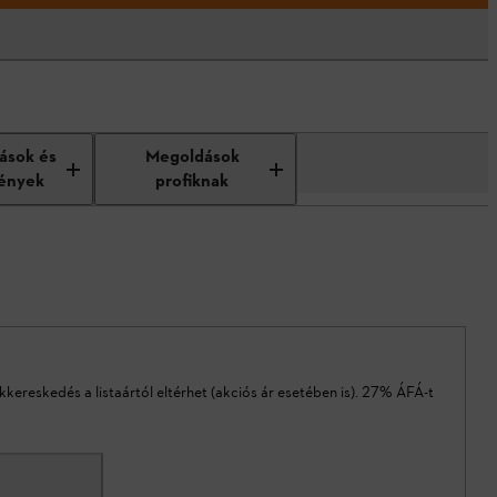
tások és
Megoldások
ények
profiknak
akkereskedés a listaártól eltérhet (akciós ár esetében is). 27% ÁFÁ-t