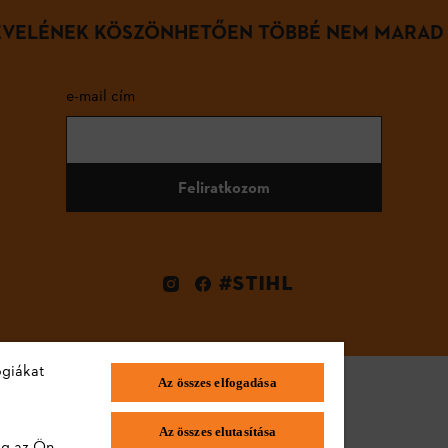
LEVELÉNEK KÖSZÖNHETŐEN TÖBBÉ NEM MARAD
e-mail cím
Feliratkozom
#STIHL
ógiákat
Az összes elfogadása
Az összes elutasítása