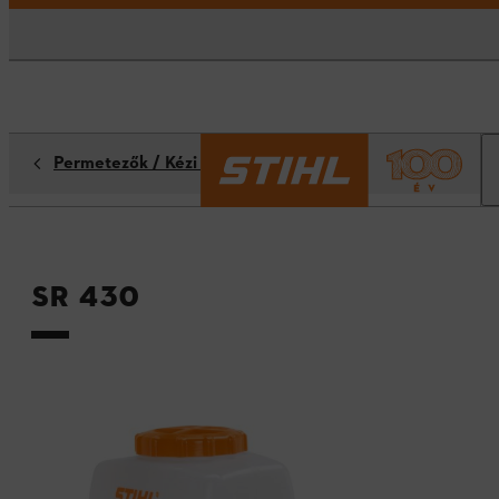
Permetezők / Kézi permetezők
SR 430