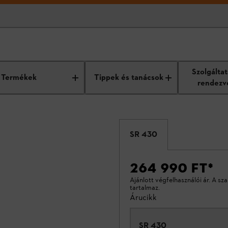
Szolgálta
Termékek
Tippek és tanácsok
rendezv
SR 430
264 990 FT
*
Ajánlott végfelhasználói ár. A sz
tartalmaz.
Árucikk
SR 430