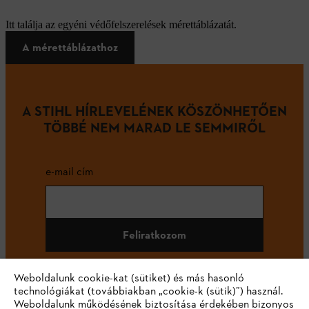
Itt találja az egyéni védőfelszerelések mérettáblázatát.
A mérettáblázathoz
A STIHL HÍRLEVELÉNEK KÖSZÖNHETŐEN
TÖBBÉ NEM MARAD LE SEMMIRŐL
e-mail cím
Feliratkozom
Weboldalunk cookie-kat (sütiket) és más hasonló
technológiákat (továbbiakban „cookie-k (sütik)”) használ.
#STIHL
Weboldalunk működésének biztosítása érdekében bizonyos