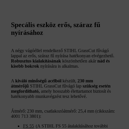
Specális eszköz erős, száraz fű
nyírásához
A négy vágóéllel rendelkező STIHL GrassCut fűvágó
lappal az erős, száraz fű nyírása hatékonyan elvégezhető.
Robusztus kialakításának
köszönhetően akár
nád és
kisebb bokrok
nyírására is alkalmas.
A
kiváló minőségű acélból
készült,
230 mm
átmérőjű
STIHL GrassCut fűvágó lap
szükség esetén
megfordítható,
amely hosszabb élettartamot biztosít és
hatékonyabb munkavégzést tesz lehetővé.
Átmérő: 230 mm, csatlakozóátmérő: 25,4 mm (cikkszám:
4001 713 3801):
FS 55
(A STIHL FS 55 átalakításához további