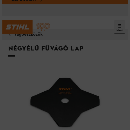
Menü
Vágóeszközök
Négyélű fűvágó lap