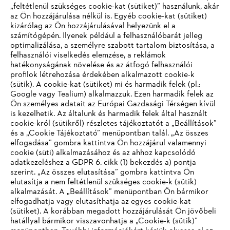
„feltétlenül szükséges cookie-kat (sütiket)” használunk, akár
az Ön hozzájárulása nélkül is. Egyéb cookie-kat (sütiket)
kizárólag az Ön hozzájárulásával helyezünk el a
számítógépén. Ilyenek például a felhasználóbarát jelleg
optimalizálása, a személyre szabott tartalom biztosítása, a
felhasználói viselkedés elemzése, a reklámok
hatékonyságának növelése és az átfogó felhasználói
profilok létrehozása érdekében alkalmazott cookie-k
Vállalat
(sütik). A cookie-kat (sütiket) mi és harmadik felek (pl.:
Google vagy Tealium) alkalmazzuk. Ezen harmadik felek az
Ön személyes adatait az Európai Gazdasági Térségen kívül
is kezelhetik. Az általunk és harmadik felek által használt
STIHL GYIK
cookie-król (sütikről) részletes tájékoztatót a „Beállítások”
és a „Cookie Tájékoztató” menüpontban talál. „Az összes
elfogadása” gombra kattintva Ön hozzájárul valamennyi
cookie (süti) alkalmazásához és az ahhoz kapcsolódó
IHR BROWSER WIRD NICHT
adatkezeléshez a GDPR 6. cikk (1) bekezdés a) pontja
Szerviz
szerint. „Az összes elutasítása” gombra kattintva Ön
UNTERSTÜTZT
elutasítja a nem feltétlenül szükséges cookie-k (sütik)
alkalmazását. A „Beállítások” menüpontban Ön bármikor
elfogadhatja vagy elutasíthatja az egyes cookie-kat
Sie nutzen einen Browser, den wir noch nicht unterstützen. Für
(sütiket). A korábban megadott hozzájárulását Ön jövőbeli
eine optimale Nutzung unserer Seite empfehlen wir Ihnen, zu
hatállyal bármikor visszavonhatja a „Cookie-k (sütik)”
Adatvédelem
Impresszum
Cookie tájékoztató