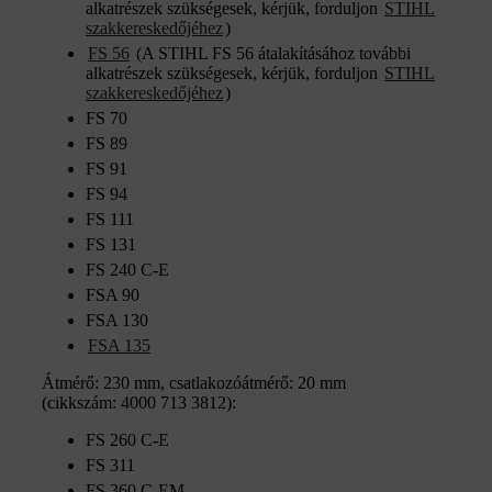
alkatrészek szükségesek, kérjük, forduljon
STIHL
szakkereskedőjéhez
)
FS 56
(A STIHL FS 56 átalakításához további
alkatrészek szükségesek, kérjük, forduljon
STIHL
szakkereskedőjéhez
)
FS 70
FS 89
FS 91
FS 94
FS 111
FS 131
FS 240 C-E
FSA 90
FSA 130
FSA 135
Átmérő: 230 mm, csatlakozóátmérő: 20 mm
(cikkszám: 4000 713 3812):
FS 260 C-E
FS 311
FS 360 C-EM