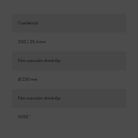
Csatlakozó
20.0 / 25.4 mm
Fém szerszám átmérője
Ø 230 mm
Fém szerszám átmérője
9.055 "