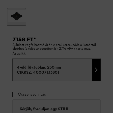
7158 FT
*
Ajánlott végfelhasználói ár. A szakkereskedés a listaártól
eltérhet (akciós ár esetében is). 27% ÁFÁ-t tartalmaz.
Árucikk
4-élű fűvágólap, 230mm
CIKKSZ.
40007133801
Összehasonlítás
Kérjük, forduljon egy STIHL