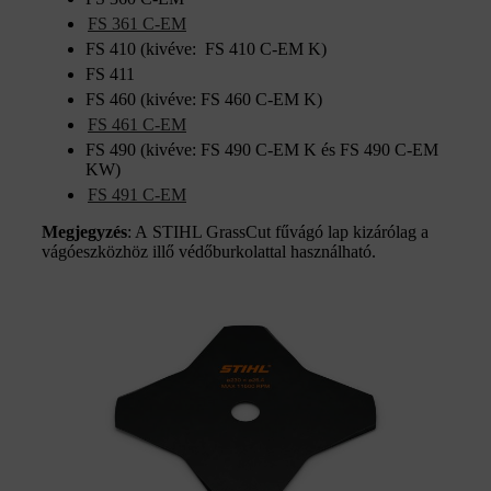
FS 361 C-EM
FS 410 (kivéve: FS 410 C-EM K)
FS 411
FS 460 (kivéve: FS 460 C-EM K)
FS 461 C-EM
FS 490 (kivéve: FS 490 C-EM K és FS 490 C-EM
KW)
FS 491 C-EM
Megjegyzés
: A STIHL GrassCut fűvágó lap kizárólag a
vágóeszközhöz illő védőburkolattal használható.