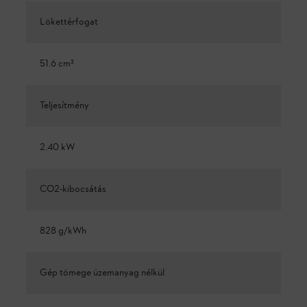
Lökettérfogat
51.6 cm³
Teljesítmény
2.40 kW
CO2-kibocsátás
828 g/kWh
Gép tömege üzemanyag nélkül