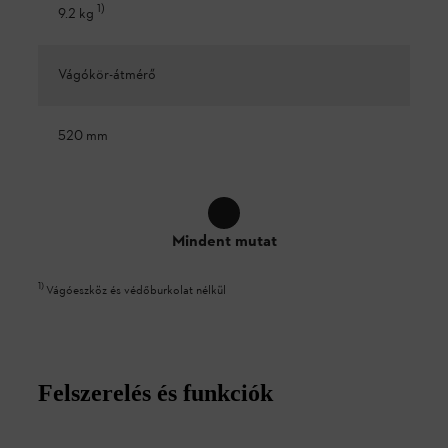
1
)
9.2 kg
Vágókör-átmérő
520 mm
Mindent mutat
1
)
Vágóeszköz és védőburkolat nélkül
Felszerelés és funkciók