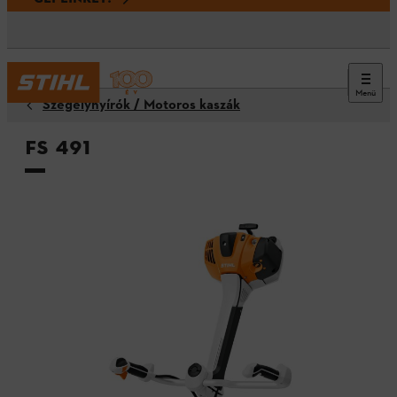
Menü
Szegélynyírók / Motoros kaszák
FS 491