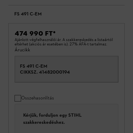
FS 491 C-EM
474 990 FT
*
Ajánlott végfelhasználói ár. A szakkereskedés a listaártól
eltérhet (akciós ár esetében is). 27% ÁFÁ-t tartalmaz.
Árucikk
FS 491 C-EM
CIKKSZ.
41482000194
Összehasonlítás
Kérjük, forduljon egy STIHL
szakkereskedéshez.