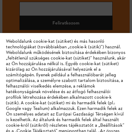
Feliratkozom
Weboldalunk cookie-kat (sütiket) és más hasonló
technológiákat (továbbiakban „cookie-k (sütik)”) használ.
#STIHL
Weboldalunk működésének biztosítása érdekében bizonyos
„feltétlenül szükséges cookie-kat (sütiket)” használunk, akár
az Ön hozzájárulása nélkül is. Egyéb cookie-kat (sütiket)
kizárólag az Ön hozzájárulásával helyezünk el a
számítógépén. Ilyenek például a felhasználóbarát jelleg
optimalizálása, a személyre szabott tartalom biztosítása, a
felhasználói viselkedés elemzése, a reklámok
hatékonyságának növelése és az átfogó felhasználói
profilok létrehozása érdekében alkalmazott cookie-k
Vállalat
(sütik). A cookie-kat (sütiket) mi és harmadik felek (pl.:
Google vagy Tealium) alkalmazzuk. Ezen harmadik felek az
Ön személyes adatait az Európai Gazdasági Térségen kívül
is kezelhetik. Az általunk és harmadik felek által használt
STIHL GYIK
cookie-król (sütikről) részletes tájékoztatót a „Beállítások”
és a „Cookie Tájékoztató” menüpontban talál. „Az összes