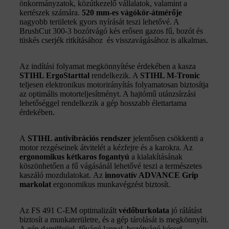
önkormányzatok, közútkezelő vállalatok, valamint a
kertészek számára.
520 mm-es
vágókör-átmérője
nagyobb területek gyors nyírását teszi lehetővé. A
BrushCut 300-3 bozótvágó kés erősen gazos fű, bozót és
tüskés cserjék ritkításához és visszavágásához is alkalmas.
Az indítási folyamat megkönnyítése érdekében a kasza
STIHL ErgoStarttal
rendelkezik. A
STIHL M-Tronic
teljesen elektronikus motorirányítás folyamatosan biztosítja
az optimális motorteljesítményt. A hajtómű utánzsírzási
lehetőséggel rendelkezik a gép hosszabb élettartama
érdekében.
A
STIHL antivibrációs rendszer
jelentősen csökkenti a
motor rezgéseinek átvitelét a kézfejre és a karokra. Az
ergonomikus kétkaros fogantyú
a kialakításának
köszönhetően a fű vágásánál lehetővé teszi a természetes
kaszáló mozdulatokat. Az
innovatív ADVANCE Grip
markolat
ergonomikus munkavégzést biztosít.
Az FS 491 C-EM optimalizált
védőburkolata
jó rálátást
biztosít a munkaterületre, és a gép tárolását is megkönnyíti.
A gép damilfejjel, fűvágó lappal, bozótvágó késsel,