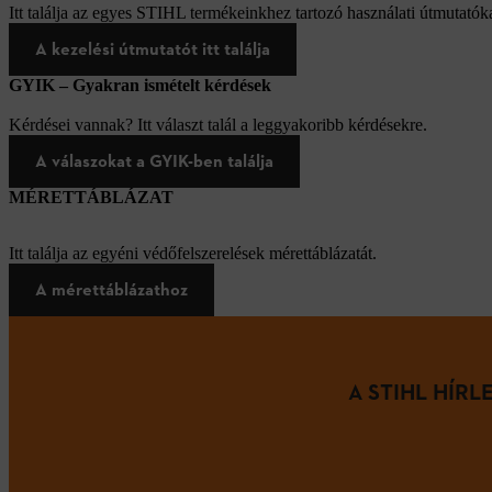
Itt találja az egyes STIHL termékeinkhez tartozó használati útmutatóka
A kezelési útmutatót itt találja
GYIK – Gyakran ismételt kérdések
Kérdései vannak? Itt választ talál a leggyakoribb kérdésekre.
A válaszokat a GYIK-ben találja
MÉRETTÁBLÁZAT
Itt találja az egyéni védőfelszerelések mérettáblázatát.
A mérettáblázathoz
A STIHL HÍR