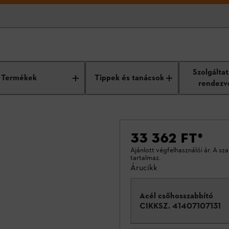
Szolgálta
Termékek
Tippek és tanácsok
rendezv
33 362 FT
*
Ajánlott végfelhasználói ár. A sz
tartalmaz.
Árucikk
Acél csőhosszabbító
CIKKSZ.
41407107131