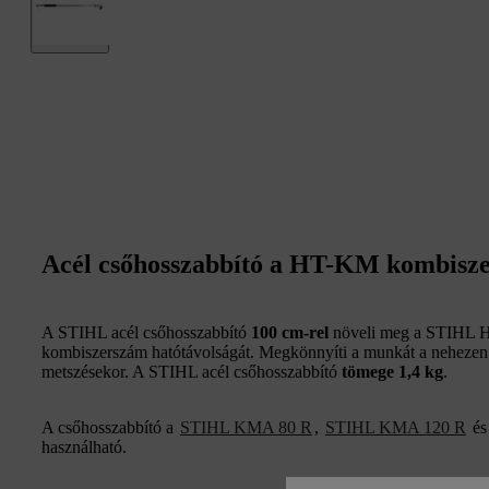
Acél csőhosszabbító a HT-KM kombisz
A STIHL acél csőhosszabbító
100 cm-rel
növeli meg a STIHL 
kombiszerszám hatótávolságát. Megkönnyíti a munkát a nehezen
metszésekor. A STIHL acél csőhosszabbító
tömege 1,4 kg
.
A csőhosszabbító a
STIHL KMA 80 R
,
STIHL KMA 120 R
és
használható.