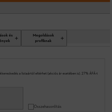
tások és
Megoldások
ények
profiknak
akkereskedés a listaártól eltérhet (akciós ár esetében is). 27% ÁFÁ-t
Összehasonlítás