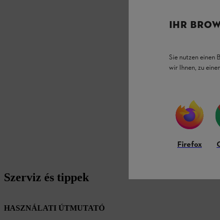
IHR BROW
Sie nutzen einen 
wir Ihnen, zu ein
Firefox
Szerviz és tippek
HASZNÁLATI ÚTMUTATÓ