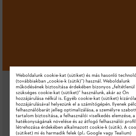
Weboldalunk cookie-kat (sütiket) és más hasonló technol
(továbbiakban „cookie-k (sütik)”) használ. Weboldalunk
működésének biztosítása érdekében bizonyos „feltétlenül
szükséges cookie-kat (sütiket)” használunk, akár az Ön
hozzájárulása nélkül is. Egyéb cookie-kat (sütiket) kizáró
hozzájárulásával helyezünk el a számítógépén. Ilyenek pél
felhasználóbarát jelleg optimalizálása, a személyre szabot
Vállalat
tartalom biztosítása, a felhasználói viselkedés elemzése, 
hatékonyságának növelése és az átfogó felhasználói profi
Rólunk
létrehozása érdekében alkalmazott cookie-k (sütik). A coo
(sütiket) mi és harmadik felek (pl.: Google vagy Tealium)