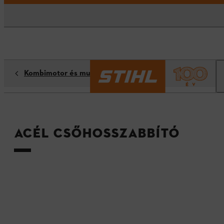
Kombimotor és multimotor tartozékok
Acél csőhosszabbító