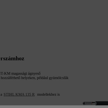
erszámhoz
HT-KM magassági ágnyeső
 hozzáférhető helyeken, például gyümölcsfák
 a
STIHL KMA 135 R
modellekhez is