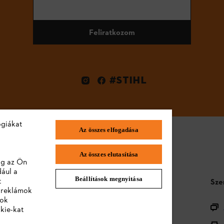
Feliratkozom
#STIHL
ógiákat
Az összes elfogadása
Az összes elutasítása
lag az Ön
dául a
Beállítások megnyitása
t
STIHL GYIK
Sze
a reklámok
lok
Termékregisztráció
kie-kat