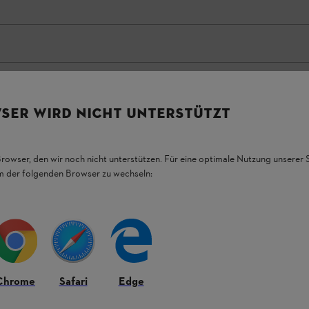
SER WIRD NICHT UNTERSTÜTZT
Browser, den wir noch nicht unterstützen. Für eine optimale Nutzung unserer
em der folgenden Browser zu wechseln:
s egyéb folyadékok
Chrome
Safari
Edge
észítője a
STIHL SG 21
és
STIHL SG 31