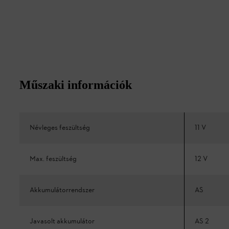
Műszaki információk
Névleges feszültség
11 V
Max. feszültség
12 V
Akkumulátorrendszer
AS
Javasolt akkumulátor
AS 2