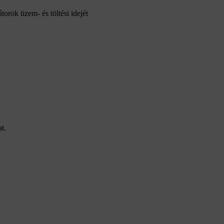
orok üzem- és töltési idejét
t.