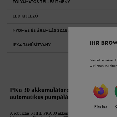
FOLYAMATOS TELJESÍTMÉNY
LED KIJELZŐ
NYOMÁS ÉS ÁRAMLÁS SZABÁLYOZÁSA
IHR BROW
IPX4 TANÚSÍTVÁNY
Sie nutzen einen 
wir Ihnen, zu ein
PKa 30 akkumulátoros pumpafej: Víz é
automatikus pumpálásához
Firefox
A robusztus STIHL PKA 30 akkumulátoros pumpafej ideális kieg