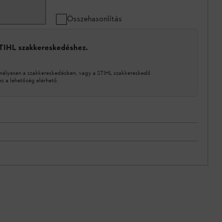
Összehasonlítás
STIHL szakkereskedéshez.
mélyesen a szakkereskedésben, vagy a STIHL szakkereskedő
 a lehetőség elérhető.