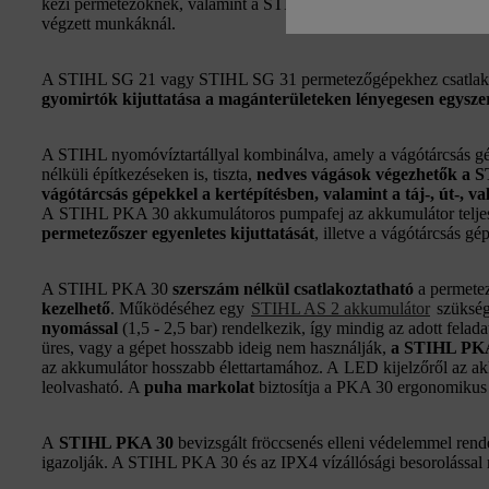
kézi permetezőknek, valamint a STIHL nyomóvíztartálynak a mob
végzett munkáknál.
A STIHL SG 21 vagy STIHL SG 31 permetezőgépekhez csatlak
gyomirtók kijuttatása a magánterületeken lényegesen egysz
A STIHL nyomóvíztartállyal kombinálva, amely a vágótárcsás gépek
nélküli építkezéseken is, tiszta,
nedves vágások végezhetők a 
vágótárcsás gépekkel a
kertépítésben, valamint a táj-, út-, 
A STIHL PKA 30 akkumulátoros pumpafej az akkumulátor teljes
permetezőszer egyenletes kijuttatását
, illetve a vágótárcsás gé
A STIHL PKA 30
szerszám nélkül
csatlakoztatható
a permete
kezelhető
. Működéséhez egy
STIHL AS 2 akkumulátor
szüksé
nyomással
(1,5 - 2,5 bar) rendelkezik, így mindig az adott felad
üres, vagy a gépet hosszabb ideig nem használják,
a STIHL PKA
az akkumulátor hosszabb élettartamához. A LED kijelzőről az ak
leolvasható. A
puha markolat
biztosítja a PKA 30 ergonomikus 
A
STIHL PKA 30
bevizsgált fröccsenés elleni védelemmel rend
igazolják. A STIHL PKA 30 és az IPX4 vízállósági besorolással 