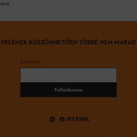
nyeit.
LEVELÉNEK KÖSZÖNHETŐEN TÖBBÉ NEM MARAD
e-mail cím
Feliratkozom
#STIHL