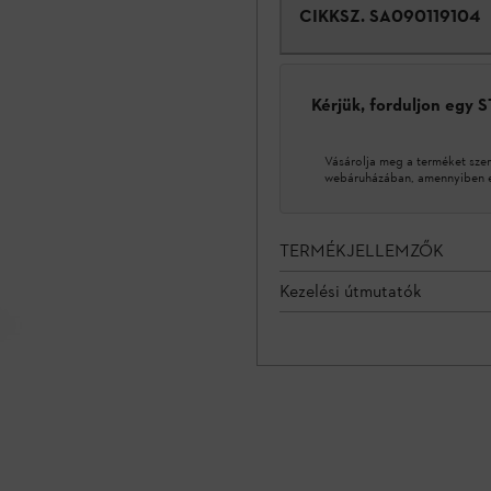
CIKKSZ.
SA090119104
Kérjük, forduljon egy 
Vásárolja meg a terméket sze
webáruházában, amennyiben ez
TERMÉKJELLEMZŐK
Kezelési útmutatók