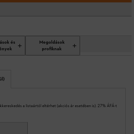
tások és
Megoldások
ények
profiknak
ül)
akkereskedés a listaártól eltérhet (akciós ár esetében is). 27% ÁFÁ-t