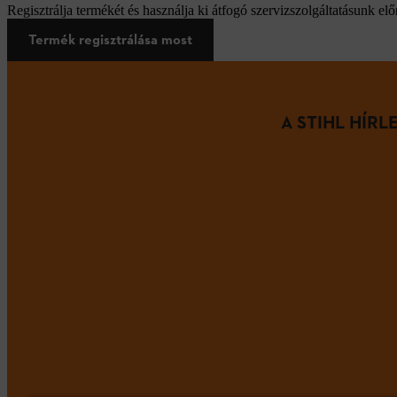
Regisztrálja termékét és használja ki átfogó szervizszolgáltatásunk elő
Termék regisztrálása most
A STIHL HÍR