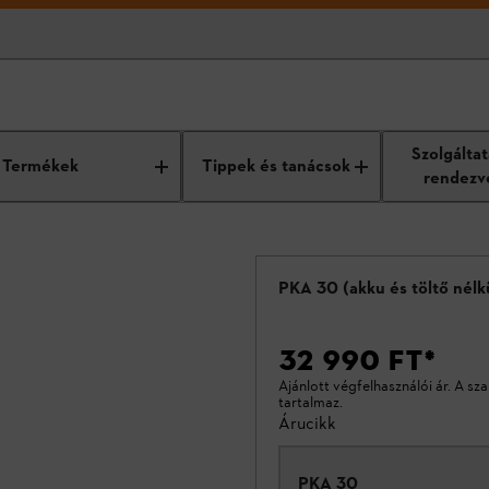
Szolgálta
Termékek
Tippek és tanácsok
rendezv
PKA 30 (akku és töltő nélk
32 990 FT
*
Ajánlott végfelhasználói ár. A sz
tartalmaz.
Árucikk
PKA 30