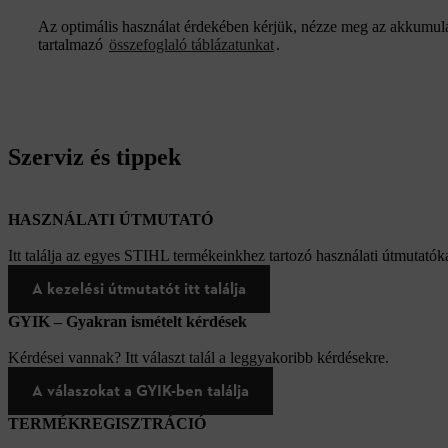
Az optimális használat érdekében kérjük, nézze meg az akkumulát
tartalmazó
összefoglaló táblázatunkat
.
Szerviz és tippek
HASZNÁLATI ÚTMUTATÓ
Itt találja az egyes STIHL termékeinkhez tartozó használati útmutatóka
A kezelési útmutatót itt találja
GYIK – Gyakran ismételt kérdések
Kérdései vannak? Itt választ talál a leggyakoribb kérdésekre.
A válaszokat a GYIK-ben találja
TERMÉKREGISZTRÁCIÓ