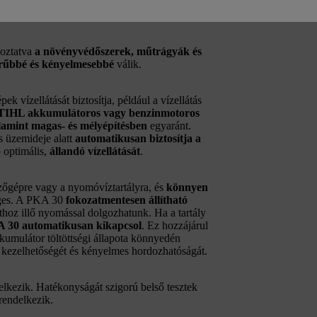
il vízellátáshoz a vágótárcsás gépekkel
oztatva
a növényvédőszerek, műtrágyák és
erűbbé és kényelmesebbé
válik.
 vízellátását biztosítja, például a vízellátás
STIHL akkumulátoros vagy benzinmotoros
valamint magas- és mélyépítésben
egyaránt.
 üzemideje alatt
automatikusan biztosítja a
p optimális,
állandó vízellátását
.
zőgépre vagy a nyomóvíztartályra, és
könnyen
ges. A PKA 30
fokozatmentesen állítható
athoz illő nyomással dolgozhatunk. Ha a tartály
 30 automatikusan kikapcsol
. Ez hozzájárul
kumulátor töltöttségi állapota könnyedén
kezelhetőségét és kényelmes hordozhatóságát.
elkezik. Hatékonyságát szigorú belső tesztek
rendelkezik.