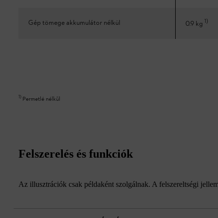
1
)
Gép tömege akkumulátor nélkül
0.9 kg
1
)
Permetlé nélkül
Felszerelés és funkciók
Az illusztrációk csak példaként szolgálnak. A felszereltségi jell