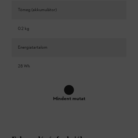
Tömeg (akkumulátor)
0.2 kg
Energiatartalom
28 Wh
Mindent mutat