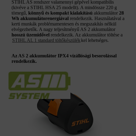
STIHL AS rendszer valamennyi gépével kompatibilis
(kivéve a STIHL HSA 25 modellt). A mindössze 220 g
tömegű,
könnyű és kompakt kialakítású
akkumulátor
28
Wh akkumulátorenergiával
rendelkezik. Használatával a
kerti munkák problémamentesen és megszakítás nélkül
elvégezhetők. A nagy teljesítményű AS 2 akkumulátor
hosszú üzemidővel
rendelkezik. Az akkumulátor töltése a
STIHL AL 1 standard töltőkészülék
kel lehetséges.
Az AS 2 akkumulátor IPX4 vízállósági besorolással
rendelkezik.