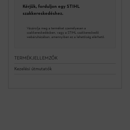
Kérjük, forduljon egy STIHL
szakkereskedéshez.
Vásárolja meg a terméket személyesen a
szakkereskedésben, vagy a STIHL szakkereskedő
webáruházában, amennyiben ez a lehetőség elérhető.
TERMÉKJELLEMZŐK
Kezelési útmutatók