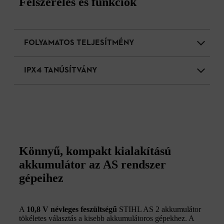
Felszerelés és funkciók
FOLYAMATOS TELJESÍTMÉNY
IPX4 TANÚSÍTVÁNY
Könnyű, kompakt kialakítású
akkumulátor az AS rendszer
gépeihez
A
10,8 V névleges feszültségű
STIHL AS 2 akkumulátor
tökéletes választás a kisebb akkumulátoros gépekhez. A