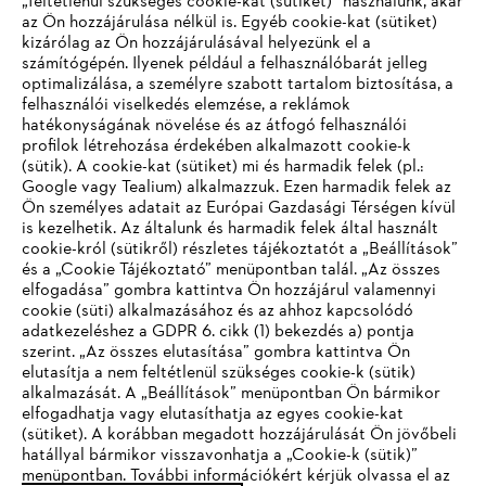
„feltétlenül szükséges cookie-kat (sütiket)” használunk, akár
az Ön hozzájárulása nélkül is. Egyéb cookie-kat (sütiket)
kizárólag az Ön hozzájárulásával helyezünk el a
számítógépén. Ilyenek például a felhasználóbarát jelleg
optimalizálása, a személyre szabott tartalom biztosítása, a
felhasználói viselkedés elemzése, a reklámok
hatékonyságának növelése és az átfogó felhasználói
profilok létrehozása érdekében alkalmazott cookie-k
Vállalat
(sütik). A cookie-kat (sütiket) mi és harmadik felek (pl.:
Google vagy Tealium) alkalmazzuk. Ezen harmadik felek az
Ön személyes adatait az Európai Gazdasági Térségen kívül
is kezelhetik. Az általunk és harmadik felek által használt
STIHL GYIK
cookie-król (sütikről) részletes tájékoztatót a „Beállítások”
és a „Cookie Tájékoztató” menüpontban talál. „Az összes
elfogadása” gombra kattintva Ön hozzájárul valamennyi
cookie (süti) alkalmazásához és az ahhoz kapcsolódó
IHR BROWSER WIRD NICHT
adatkezeléshez a GDPR 6. cikk (1) bekezdés a) pontja
Szerviz
szerint. „Az összes elutasítása” gombra kattintva Ön
UNTERSTÜTZT
elutasítja a nem feltétlenül szükséges cookie-k (sütik)
alkalmazását. A „Beállítások” menüpontban Ön bármikor
elfogadhatja vagy elutasíthatja az egyes cookie-kat
Sie nutzen einen Browser, den wir noch nicht unterstützen. Für
(sütiket). A korábban megadott hozzájárulását Ön jövőbeli
eine optimale Nutzung unserer Seite empfehlen wir Ihnen, zu
hatállyal bármikor visszavonhatja a „Cookie-k (sütik)”
Adatvédelem
Impresszum
Cookie tájékoztató
menüpontban. További információkért kérjük olvassa el az
einem der folgenden Browser zu wechseln: