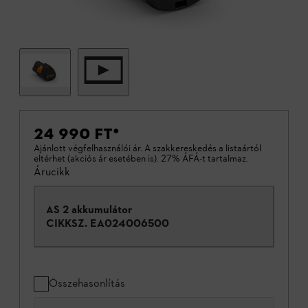
24 990 FT
*
Ajánlott végfelhasználói ár. A szakkereskedés a listaártól
eltérhet (akciós ár esetében is). 27% ÁFÁ-t tartalmaz.
Árucikk
AS 2 akkumulátor
CIKKSZ.
EA024006500
Összehasonlítás