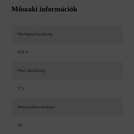
Műszaki információk
Névleges feszültség
10.8 V
Max. feszültség
12 V
Akkumulátorrendszer
AS