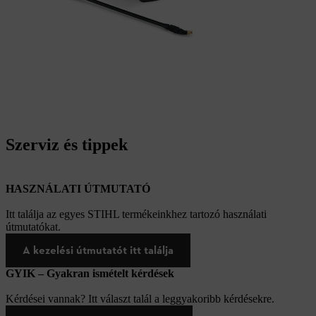
Szerviz és tippek
HASZNÁLATI ÚTMUTATÓ
Itt találja az egyes STIHL termékeinkhez tartozó használati
útmutatókat.
A kezelési útmutatót itt találja
GYIK – Gyakran ismételt kérdések
Kérdései vannak? Itt választ talál a leggyakoribb kérdésekre.