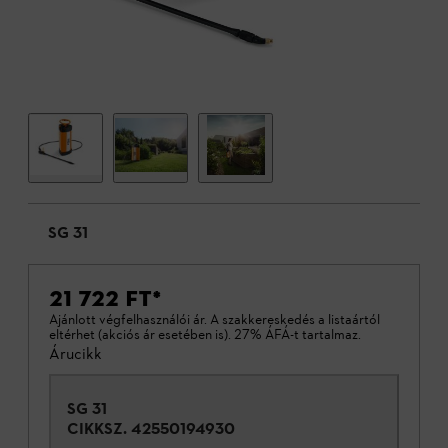
SG 31
21 722 FT
*
Ajánlott végfelhasználói ár. A szakkereskedés a listaártól
eltérhet (akciós ár esetében is). 27% ÁFÁ-t tartalmaz.
Árucikk
SG 31
CIKKSZ.
42550194930