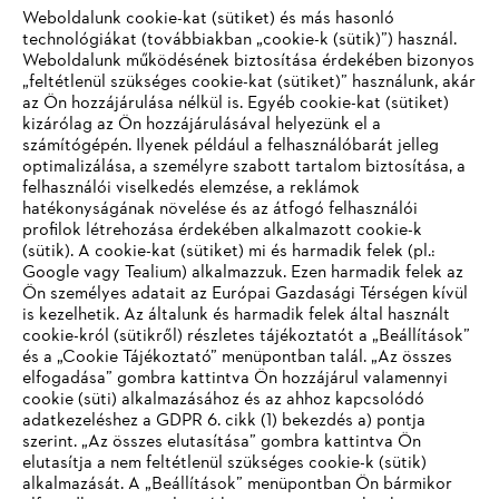
Weboldalunk cookie-kat (sütiket) és más hasonló
technológiákat (továbbiakban „cookie-k (sütik)”) használ.
#STIHL
Weboldalunk működésének biztosítása érdekében bizonyos
„feltétlenül szükséges cookie-kat (sütiket)” használunk, akár
az Ön hozzájárulása nélkül is. Egyéb cookie-kat (sütiket)
kizárólag az Ön hozzájárulásával helyezünk el a
számítógépén. Ilyenek például a felhasználóbarát jelleg
optimalizálása, a személyre szabott tartalom biztosítása, a
felhasználói viselkedés elemzése, a reklámok
hatékonyságának növelése és az átfogó felhasználói
profilok létrehozása érdekében alkalmazott cookie-k
Vállalat
(sütik). A cookie-kat (sütiket) mi és harmadik felek (pl.:
Google vagy Tealium) alkalmazzuk. Ezen harmadik felek az
Ön személyes adatait az Európai Gazdasági Térségen kívül
is kezelhetik. Az általunk és harmadik felek által használt
STIHL GYIK
cookie-król (sütikről) részletes tájékoztatót a „Beállítások”
és a „Cookie Tájékoztató” menüpontban talál. „Az összes
elfogadása” gombra kattintva Ön hozzájárul valamennyi
cookie (süti) alkalmazásához és az ahhoz kapcsolódó
IHR BROWSER WIRD NICHT
adatkezeléshez a GDPR 6. cikk (1) bekezdés a) pontja
Szerviz
szerint. „Az összes elutasítása” gombra kattintva Ön
UNTERSTÜTZT
elutasítja a nem feltétlenül szükséges cookie-k (sütik)
alkalmazását. A „Beállítások” menüpontban Ön bármikor