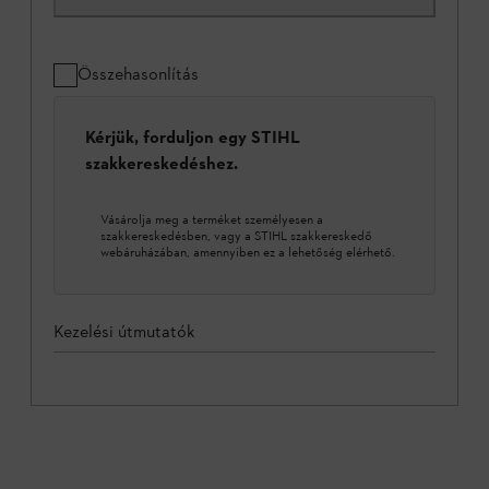
Összehasonlítás
Kérjük, forduljon egy STIHL
szakkereskedéshez.
Vásárolja meg a terméket személyesen a
szakkereskedésben, vagy a STIHL szakkereskedő
webáruházában, amennyiben ez a lehetőség elérhető.
Kezelési útmutatók