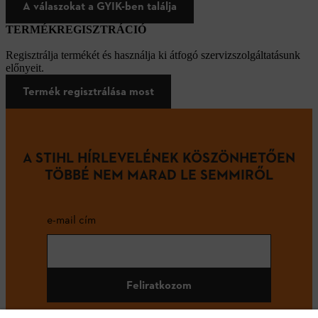
A válaszokat a GYIK-ben találja
TERMÉKREGISZTRÁCIÓ
Regisztrálja termékét és használja ki átfogó szervizszolgáltatásunk
előnyeit.
Termék regisztrálása most
A STIHL HÍRLEVELÉNEK KÖSZÖNHETŐEN
TÖBBÉ NEM MARAD LE SEMMIRŐL
e-mail cím
Feliratkozom