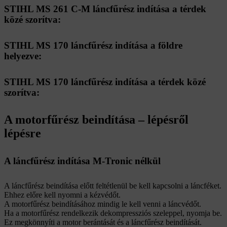
STIHL MS 261 C-M láncfűrész indítása a térdek
közé szorítva:
STIHL MS 170 láncfűrész indítása a földre
helyezve:
STIHL MS 170 láncfűrész indítása a térdek közé
szorítva:
A motorfűrész beindítása – lépésről
lépésre
A láncfűrész indítása M-Tronic nélkül
A láncfűrész beindítása előtt feltétlenül be kell kapcsolni a láncféket.
Ehhez előre kell nyomni a kézvédőt.
A motorfűrész beindításához mindig le kell venni a láncvédőt.
Ha a motorfűrész rendelkezik dekompressziós szeleppel, nyomja be.
Ez megkönnyíti a motor berántását és a láncfűrész beindítását.