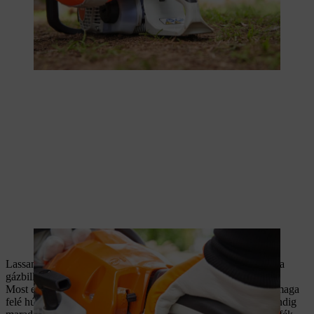
A gázkart mutatóujjal kell megnyomni.
Lassan emelje fel a motorfűrészt a földről, de közben ne érjen a
gázbillentyűhöz.
Most engedje ki a láncféket úgy, hogy a bal kéz négy ujjával maga
felé húzza a láncfék karját. Eközben azonban a hüvelykujj mindig