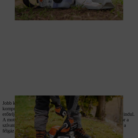
Jobb kézzel kell lassan kihúzni az indítózsinórt, amíg a
kompressziós ellenállás érzékelhető. A zsinórt csak ekkor kell
erőteljesen többször kihúzni, amíg a motor rövid ideig be nem indul.
A motor csak rövid időre indul be, majd azonnal le is áll. Ekkor a
szívatót a kombinált kar mozgatása nélkül egy állással feljebb, a
félgáz állásba kell kapcsolni.