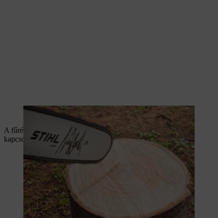
A motorfűrész használata előtt ellenőrizze a lánc kenését.
A fűrész használatra kész. A biztonságos munkatechnikával
kapcsolatos információk a
használati útmutatóban
találhatók.