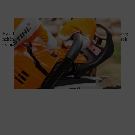
A dekompressziós szelep megnyomása megkönnyíti az indítást.
Ha a láncfűrész rendelkezik üzemanyag-szivattyúval, nyomja meg
néhányszor. Ez megkönnyíti az indítást, és csökkenti a berántások
számát.