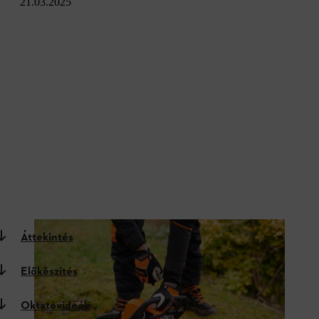
21.03.2025
Áttekintés
Előkészítés
Oktatóvideók