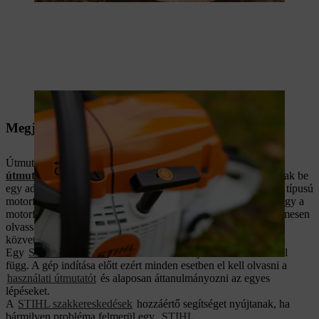
Fűrészeléskor fontos a biztonságos munkatechnika
Megjegyzés
Útmutatónk csak az Ön STIHL motorfűrésze
h
asználati
útmutatójának
kiegészítése. A videók csak példaként mutatnak be
egy adott motorfűrészt. Ezért előfordulhat, hogy az ettől eltérő típusú
motorfűrészek más kezelőelemekkel rendelkeznek. Kérjük, hogy a
motorfűrész használata előtt ismerkedjen meg a géppel, figyelmesen
olvassa el a használati útmutatót, és kérdés esetén forduljon
közvetlenül a
szakkereskedőjéhez
.
Egy
STIHL láncfűrész
beindításának módja az adott modelltől
függ. A gép indítása előtt ezért minden esetben el kell olvasni a
használati útmutatót
és alaposan áttanulmányozni az egyes
lépéseket.
A
STIHL szakkereskedések
hozzáértő segítséget nyújtanak, ha
bármilyen probléma felmerül egy
STIHL