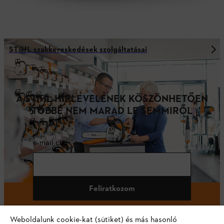
STIHL szakkereskedések szolgáltatásai
A STIHL HÍRLEVELÉNEK KÖSZÖNHETŐEN
TÖBBÉ NEM MARAD LE SEMMIRŐL
e-mail cím
Feliratkozom
Weboldalunk cookie-kat (sütiket) és más hasonló