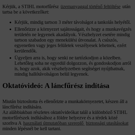
Kérjük, a STIHL motorfűrész
üzemanyaggal történő feltöltése
után
tartsa be a következőket:
Kérjük, mindig tartson 3 méter távolságot a tankolás helyétől.
Ellenőrizze a környezet sajátosságait, és hogy a munkavégzés
területén ne legyenek akadályok. Vészhelyzet esetére mindig
tartson szabadon egy menekülési útvonalat. A csúszós,
egyenetlen vagy jeges felületek veszélyesek lehetnek, ezért
kerülendők.
Ügyeljen arra is, hogy senki ne tartózkodjon a közelben.
Lehetőleg soha ne egyedül dolgozzon, és gondoskodjon arról
is, hogy azok, akik vészhelyzetben segítséget nyújthatnak,
mindig hallótávolságon belül legyenek.
Oktatóvideó: A láncfűrész indítása
Miután biztosította és ellenőrizte a munkakörnyezetet, készen áll a
láncfűrész indítására.
Az alábbiakban részletes oktatóvideókat talál a különböző STIHL
motorfűrészek indításához a földre helyezve és a térdek közé
szorítva A
használati útmutatóban szereplő
biztonsági utasításokat
minden lépésnél be kell tartani.