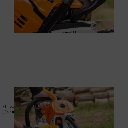
Az üzemanyag-szivattyú néhányszori megnyomása elősegíti az
indítást.
Ehhez először le kell nyomni a gázemeltyű-zárat, majd a
gázemeltyűt, aztán a kombinált kart.