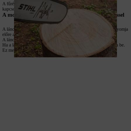
A fűrész használatra kész. A biztonságos munkatechnikával
kapcsolatos információk a
használati útmutatóban
találhatók.
A motorfűrész indítása M-Tronick motorvezérléssel
A láncfűrész beindítása előtt kapcsolja be a láncféket. Ehhez nyomja
előre a fékkart.
A láncfűrész beindításához mindig vegye le a láncvédőt.
Ha a láncfűrész rendelkezik dekompressziós szeleppel, nyomja be.
Ez megkönnyíti a motor berántását és a láncfűrész beindítását.