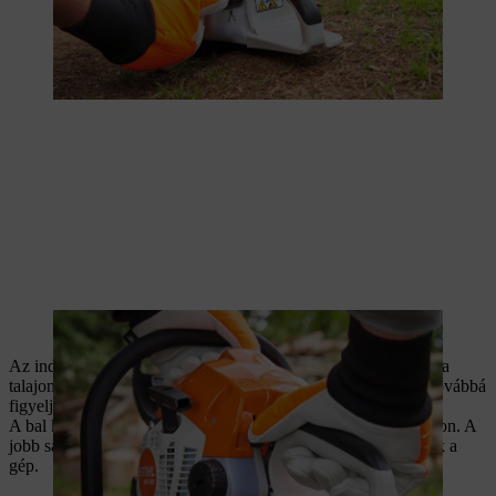
A kombinált kart lefelé kell nyomni.
Az indításhoz helyezze a motorfűrészt egy vízszintes felületre a
talajon úgy, hogy a vágószerkezet semmihez se érjen hozzá, továbbá
figyeljen rá, hogy a láncfűrész közelében más ne tartózkodjon.
A bal kéz legyen a csőfogantyún, a jobb pedig az indítózsinóron. A
jobb sarokkal a hátsó fogantyúra kell lépni, ezzel stabilizálódik a
gép.