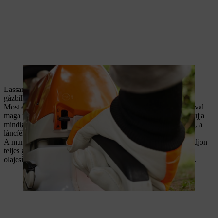
A kombinált karnak üzemállásba kell ugrania.
Lassan emelje fel a láncfűrészt a földről, de közben ne érjen a
gázbillentyűhöz.
Most engedje ki a láncféket úgy, hogy a bal kezének négy ujjával
maga felé húzza a láncfék karját. Eközben azonban a hüvelykujja
mindig maradjon a csőfogantyú körül alulról. Ha kattanást hall, a
láncfék kioldódott.
A munka megkezdése előtt ellenőrizze a lánc kenését: ehhez adjon
teljes gázt és emelje a fűrészt sima háttér előtt, amelyen némi
olajcsíknak kell látszódnia néhány másodpercnyi gázadás után.