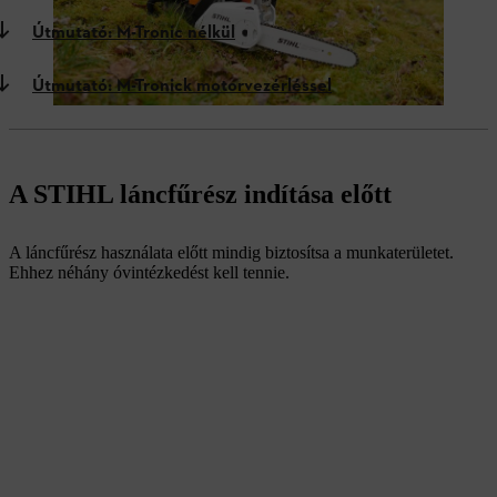
Útmutató: M-Tronic nélkül
Útmutató: M-Tronick motorvezérléssel
A STIHL láncfűrész indítása előtt
A láncfűrész használata előtt mindig biztosítsa a munkaterületet.
Ehhez néhány óvintézkedést kell tennie.