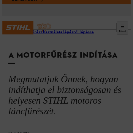
Menü
Motorfűrész használata lépésről lépésre
A MOTORFŰRÉSZ INDÍTÁSA
Megmutatjuk Önnek, hogyan
indíthatja el biztonságosan és
helyesen STIHL motoros
láncfűrészét.