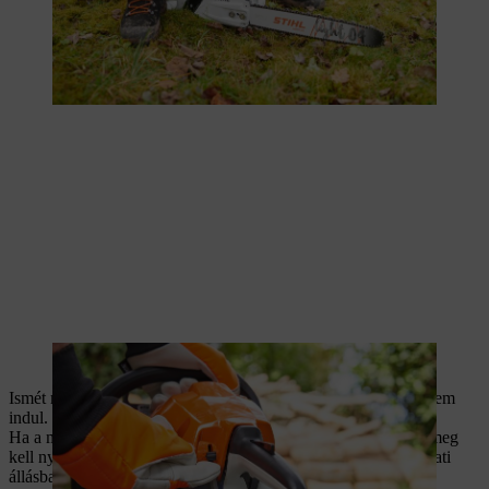
Most nyissa meg a szivatót.
Ismét meg kell húzni az indítózsinórt, amíg a motor ismét be nem
indul.
Ha a motor beindult, és egyenletesen jár, mutatóujjal röviden meg
kell nyomni a gázkart. Ekkor a kombinált kar a normál alapjárati
állásba ugrik.