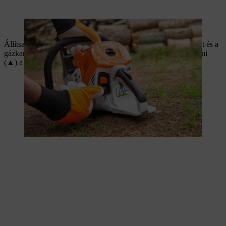
Az üzemanyag-szivattyú megnyomása megkönnyíti az indítást.
Állítsa a kombinált kart indítási helyzetbe (▲). A gázbillentyűt és a
gázkart be kell nyomni és ezután kell a legalsó állásba kapcsolni
(▲) a kombinált kart.