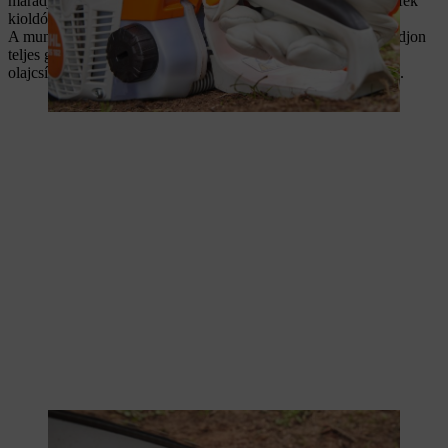
maradjon a csőfogantyú körül alulról. Ha kattanást hall, a láncfék
kioldódott.
A munka megkezdése előtt ellenőrizze a lánc kenését: ehhez adjon
teljes gázt és emelje a fűrészt sima háttér előtt, amelyen némi
olajcsíknak kell látszódnia néhány másodpercnyi gázadás után.
A motorfűrész használata előtt ellenőrizze a lánc kenését.