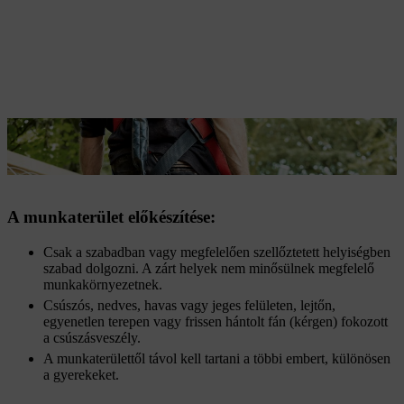
A
láncvédőknek
köszönhetően a láncfűrész biztonságosan
szállítható.
A munkaterület előkészítése:
Csak a szabadban vagy megfelelően szellőztetett helyiségben
szabad dolgozni. A zárt helyek nem minősülnek megfelelő
munkakörnyezetnek.
Csúszós, nedves, havas vagy jeges felületen, lejtőn,
egyenetlen terepen vagy frissen hántolt fán (kérgen) fokozott
a csúszásveszély.
A munkaterülettől távol kell tartani a többi embert, különösen
a gyerekeket.