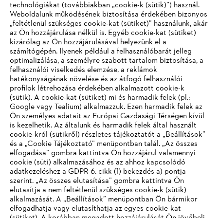
technológiákat (továbbiakban „cookie-k (sütik)”) használ.
#STIHL
Weboldalunk működésének biztosítása érdekében bizonyos
„feltétlenül szükséges cookie-kat (sütiket)” használunk, akár
az Ön hozzájárulása nélkül is. Egyéb cookie-kat (sütiket)
kizárólag az Ön hozzájárulásával helyezünk el a
számítógépén. Ilyenek például a felhasználóbarát jelleg
optimalizálása, a személyre szabott tartalom biztosítása, a
felhasználói viselkedés elemzése, a reklámok
hatékonyságának növelése és az átfogó felhasználói
profilok létrehozása érdekében alkalmazott cookie-k
Vállalat
(sütik). A cookie-kat (sütiket) mi és harmadik felek (pl.:
Google vagy Tealium) alkalmazzuk. Ezen harmadik felek az
Ön személyes adatait az Európai Gazdasági Térségen kívül
is kezelhetik. Az általunk és harmadik felek által használt
STIHL GYIK
cookie-król (sütikről) részletes tájékoztatót a „Beállítások”
és a „Cookie Tájékoztató” menüpontban talál. „Az összes
elfogadása” gombra kattintva Ön hozzájárul valamennyi
cookie (süti) alkalmazásához és az ahhoz kapcsolódó
IHR BROWSER WIRD NICHT
adatkezeléshez a GDPR 6. cikk (1) bekezdés a) pontja
Szerviz
szerint. „Az összes elutasítása” gombra kattintva Ön
UNTERSTÜTZT
elutasítja a nem feltétlenül szükséges cookie-k (sütik)
alkalmazását. A „Beállítások” menüpontban Ön bármikor
elfogadhatja vagy elutasíthatja az egyes cookie-kat
Sie nutzen einen Browser, den wir noch nicht unterstützen. Für