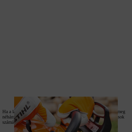
Segít a motor beindításában a dekompressziós szelep benyomása.
Ha a láncfűrész rendelkezik üzemanyag-szivattyúval, nyomja meg
néhányszor. Ez megkönnyíti az indítást, és csökkenti a berántások
számát.