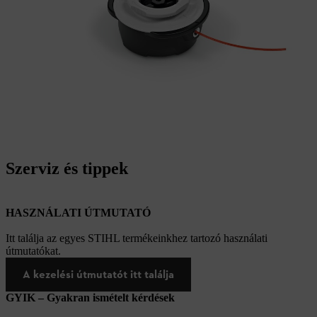
Szerviz és tippek
HASZNÁLATI ÚTMUTATÓ
Itt találja az egyes STIHL termékeinkhez tartozó használati
útmutatókat.
A kezelési útmutatót itt találja
GYIK – Gyakran ismételt kérdések