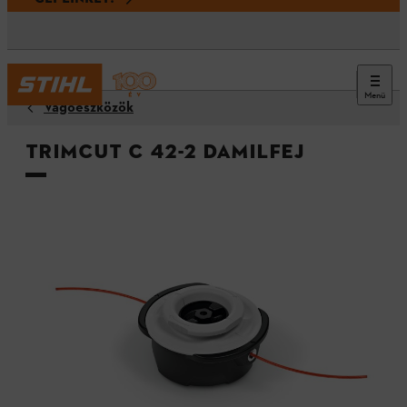
Menü
Vágóeszközök
TrimCut C 42-2 damilfej