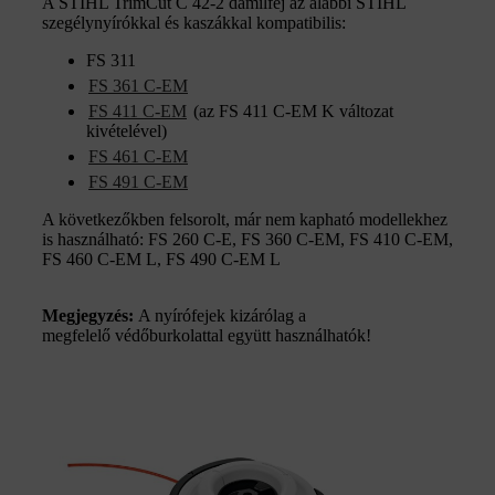
A STIHL TrimCut C 42-2 damilfej az alábbi STIHL
szegélynyírókkal és kaszákkal kompatibilis:
FS 311
FS 361 C-EM
FS 411 C-EM
(az FS 411 C-EM K változat
kivételével)
FS 461 C-EM
FS 491 C-EM
A következőkben felsorolt, már nem kapható modellekhez
is használható: FS 260 C-E, FS 360 C-EM, FS 410 C-EM,
FS 460 C-EM L, FS 490 C-EM L
Megjegyzés:
A nyírófejek kizárólag a
megfelelő védőburkolattal együtt használhatók!