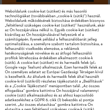
Weboldalunk cookie-kat (sütiket) és más hasonló
technológiákat (továbbiakban „cookie-k (sütik)”) használ.
#STIHL
Weboldalunk működésének biztosítása érdekében bizonyos
„feltétlenül szükséges cookie-kat (sütiket)” használunk, akár
az Ön hozzájárulása nélkül is. Egyéb cookie-kat (sütiket)
kizárólag az Ön hozzájárulásával helyezünk el a
számítógépén. Ilyenek például a felhasználóbarát jelleg
optimalizálása, a személyre szabott tartalom biztosítása, a
felhasználói viselkedés elemzése, a reklámok
hatékonyságának növelése és az átfogó felhasználói
profilok létrehozása érdekében alkalmazott cookie-k
Vállalat
(sütik). A cookie-kat (sütiket) mi és harmadik felek (pl.:
Google vagy Tealium) alkalmazzuk. Ezen harmadik felek az
Ön személyes adatait az Európai Gazdasági Térségen kívül
is kezelhetik. Az általunk és harmadik felek által használt
STIHL GYIK
cookie-król (sütikről) részletes tájékoztatót a „Beállítások”
és a „Cookie Tájékoztató” menüpontban talál. „Az összes
elfogadása” gombra kattintva Ön hozzájárul valamennyi
cookie (süti) alkalmazásához és az ahhoz kapcsolódó
IHR BROWSER WIRD NICHT
adatkezeléshez a GDPR 6. cikk (1) bekezdés a) pontja
Szerviz
szerint. „Az összes elutasítása” gombra kattintva Ön
UNTERSTÜTZT
elutasítja a nem feltétlenül szükséges cookie-k (sütik)