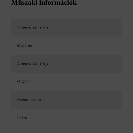
Műszaki információk
A menet átmérője
Ø 2,7 mm
A menet átmérője
0.106 "
Menet hossza
6,0 m