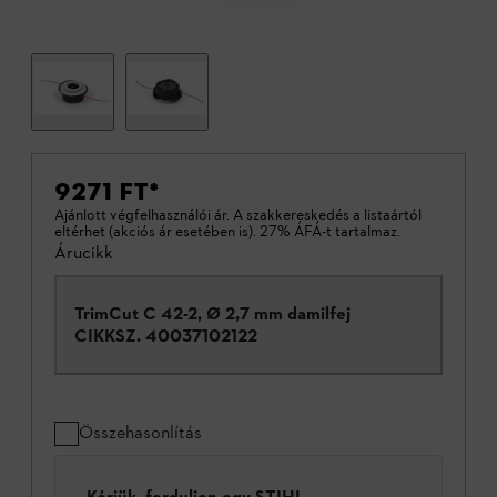
9271 FT
*
Ajánlott végfelhasználói ár. A szakkereskedés a listaártól
eltérhet (akciós ár esetében is). 27% ÁFÁ-t tartalmaz.
Árucikk
TrimCut C 42-2, Ø 2,7 mm damilfej
CIKKSZ.
40037102122
Összehasonlítás
Kérjük, forduljon egy STIHL