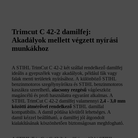
Trimcut C 42-2 damilfej:
Akadályok mellett végzett nyírási
munkákhoz
A STIHL TrimCut C 42-2 két szállal rendelkező damilfej
ideális a gyepszélek vagy akadályok, például fák vagy
falak menti területek nyírásához. A különböző STIHL
benzinmotoros szegélynyírókra és STIHL benzinmotoros
kaszákra szerelhető,
alacsony rezgésű
vágóeszköz
magáncélú és profi használatra egyaránt alkalmas. A
STIHL TrimCut C 42-2 damilfej valamennyi
2,4 - 3,0 mm
közötti átmérővel rendelkező
STIHL damillal
kompatibilis. A damil pótlása kívülről lehetséges. A
damil kézzel beállítható, a damilfej jól átgondolt
kialakításának köszönhetően biztonságosan meghfogható.