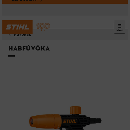
Menü
Fúvókák
Habfúvóka