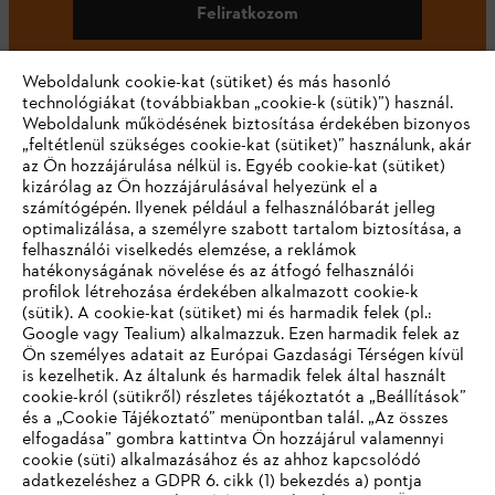
Feliratkozom
Weboldalunk cookie-kat (sütiket) és más hasonló
technológiákat (továbbiakban „cookie-k (sütik)”) használ.
#STIHL
Weboldalunk működésének biztosítása érdekében bizonyos
„feltétlenül szükséges cookie-kat (sütiket)” használunk, akár
az Ön hozzájárulása nélkül is. Egyéb cookie-kat (sütiket)
kizárólag az Ön hozzájárulásával helyezünk el a
számítógépén. Ilyenek például a felhasználóbarát jelleg
optimalizálása, a személyre szabott tartalom biztosítása, a
felhasználói viselkedés elemzése, a reklámok
hatékonyságának növelése és az átfogó felhasználói
profilok létrehozása érdekében alkalmazott cookie-k
Vállalat
(sütik). A cookie-kat (sütiket) mi és harmadik felek (pl.:
Google vagy Tealium) alkalmazzuk. Ezen harmadik felek az
Ön személyes adatait az Európai Gazdasági Térségen kívül
is kezelhetik. Az általunk és harmadik felek által használt
STIHL GYIK
cookie-król (sütikről) részletes tájékoztatót a „Beállítások”
és a „Cookie Tájékoztató” menüpontban talál. „Az összes
elfogadása” gombra kattintva Ön hozzájárul valamennyi
cookie (süti) alkalmazásához és az ahhoz kapcsolódó
IHR BROWSER WIRD NICHT
adatkezeléshez a GDPR 6. cikk (1) bekezdés a) pontja
Szerviz