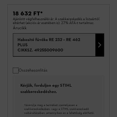
18 632 FT
*
Ajánlott végfelhasználói ár. A szakkereskedés a listaártól
eltérhet (akciós ár esetében is). 27% ÁFÁ-t tartalmaz.
Árucikk
Habosító fúvóka RE 232 – RE 462
PLUS
CIKKSZ.
49255009600
Összehasonlítás
Kérjük, forduljon egy STIHL
szakkereskedéshez.
Vásárolja meg a terméket személyesen a
szakkereskedésben, vagy a STIHL szakkereskedő
webáruházában, amennyiben ez a lehetőség elérhető.