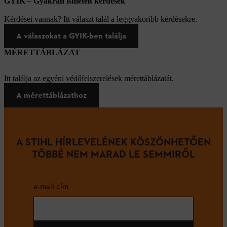
GYIK – Gyakran ismételt kérdések
Kérdései vannak? Itt választ talál a leggyakoribb kérdésekre.
A válaszokat a GYIK-ben találja
MÉRETTÁBLÁZAT
Itt találja az egyéni védőfelszerelések mérettáblázatát.
A mérettáblázathoz
A STIHL HÍRLEVELÉNEK KÖSZÖNHETŐEN
TÖBBÉ NEM MARAD LE SEMMIRŐL
e-mail cím