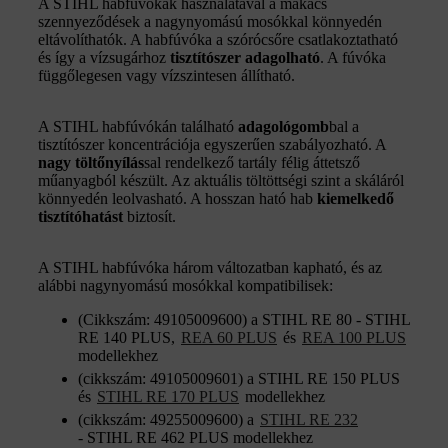
A STIHL habfúvókák használatával a makacs
szennyeződések a nagynyomású mosókkal könnyedén
eltávolíthatók. A habfúvóka a szórócsőre csatlakoztatható
és így a vízsugárhoz
tisztítószer adagolható
. A fúvóka
függőlegesen vagy vízszintesen állítható.
A STIHL habfúvókán található
adagológomb
bal a
tisztítószer koncentrációja egyszerűen szabályozható. A
nagy töltőnyílás
sal
rendelkező tartály félig áttetsző
műanyagból készült. Az aktuális töltöttségi szint a skáláról
könnyedén leolvasható. A hosszan ható hab
kiemelkedő
tisztítóhatást
biztosít.
A STIHL habfúvóka három változatban kapható, és az
alábbi nagynyomású mosókkal kompatibilisek:
(Cikkszám: 49105009600) a STIHL RE 80 - STIHL
RE 140 PLUS,
REA 60 PLUS
és
REA 100 PLUS
modellekhez
(cikkszám: 49105009601) a STIHL RE 150 PLUS
és
STIHL RE 170 PLUS
modellekhez
(cikkszám: 49255009600) a
STIHL RE 232
- STIHL RE 462 PLUS modellekhez