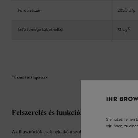
Fordulatszám
2850 U/p
1
)
Gép tömege kábel nélkül
31 kg
1
)
Üzemkész állapotban
IHR BROW
Felszerelés és funkciók
Sie nutzen einen 
wir Ihnen, zu ein
Az illusztrációk csak példaként szolgálnak. A felszereltségi jell