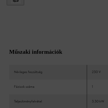
Műszaki információk
Névleges feszültség
230 V
Fázisok száma
1
Teljesítményfelvétel
3.30 kW