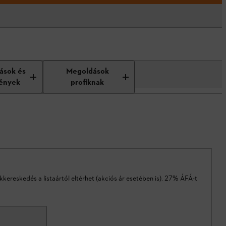
tások és
Megoldások
ények
profiknak
akkereskedés a listaártól eltérhet (akciós ár esetében is). 27% ÁFÁ-t