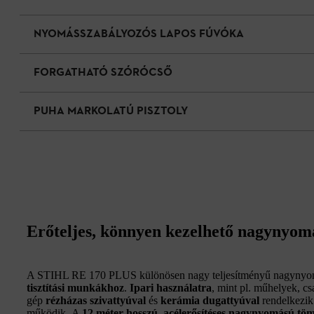
NYOMÁSSZABÁLYOZÓS LAPOS FÚVÓKA
FORGATHATÓ SZÓRÓCSŐ
PUHA MARKOLATÚ PISZTOLY
Erőteljes, könnyen kezelhető nagynyo
A STIHL RE 170 PLUS különösen nagy teljesítményű nagyny
tisztítási munkákhoz
.
Ipari használatra
, mint pl. műhelyek, cs
gép
rézházas szivattyúval
és
kerámia dugattyúval
rendelkezi
működik. A
12 méter hosszú, acélerősítéses nagynyomású tö