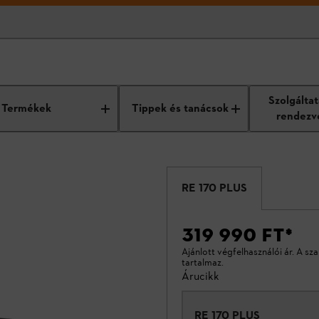
Szolgálta
Termékek
Tippek és tanácsok
rendezv
RE 170 PLUS
319 990 FT
*
Ajánlott végfelhasználói ár. A sz
tartalmaz.
Árucikk
RE 170 PLUS