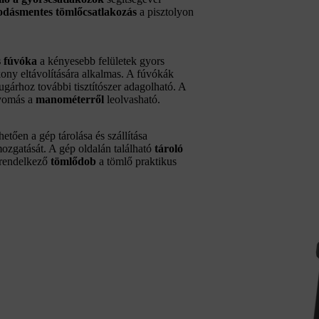
odásmentes tömlőcsatlakozás
a pisztolyon
s fúvóka
a kényesebb felületek gyors
ny eltávolítására alkalmas. A fúvókák
ugárhoz további tisztítószer adagolható. A
nyomás a
manométerről
leolvasható.
tően a gép tárolása és szállítása
zgatását. A gép oldalán található
tároló
 rendelkező
tömlődob
a tömlő praktikus