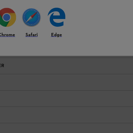
Chrome
Safari
Edge
ER