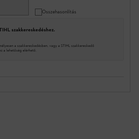
Összehasonlítás
STIHL szakkereskedéshez.
mélyesen a szakkereskedésben, vagy a STIHL szakkereskedő
 a lehetőség elérhető.