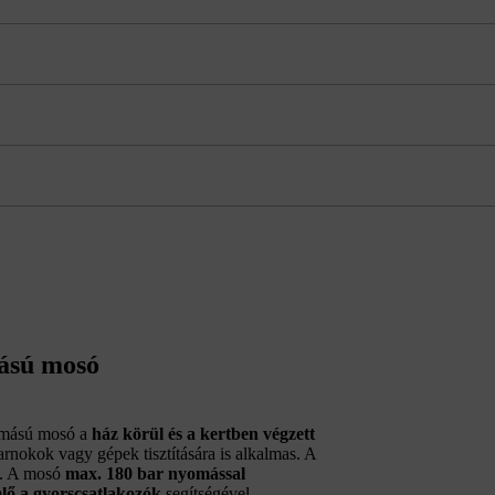
mású mosó
omású mosó a
ház körül és a kertben végzett
arnokok vagy gépek tisztítására is alkalmas. A
k. A mosó
max. 180 bar nyomással
mlő a gyorscsatlakozók
segítségével