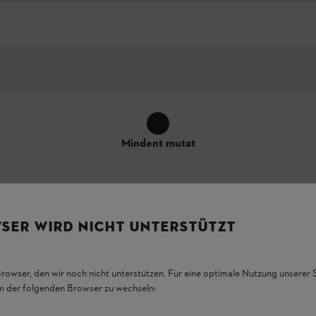
Mindent mutat
SER WIRD NICHT UNTERSTÜTZT
Browser, den wir noch nicht unterstützen. Für eine optimale Nutzung unserer
em der folgenden Browser zu wechseln:
emzők megjelenése és konkrét elhelyezése a terméken eltérhet az ábrázol