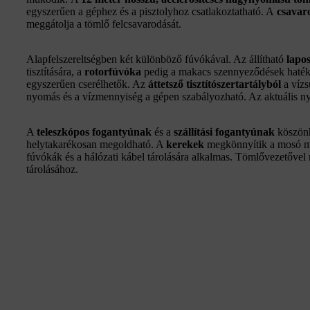
egyszerűen a géphez és a pisztolyhoz csatlakoztatható. A
csavar
meggátolja a tömlő felcsavarodását.
Alapfelszereltségben két különböző fúvókával. Az állítható
lapo
tisztítására, a
rotorfúvóka
pedig a makacs szennyeződések hatéko
egyszerűen cserélhetők. Az
áttetsző tisztítószertartályból
a vízs
nyomás és a vízmennyiség a gépen szabályozható. Az aktuális 
A
teleszkópos fogantyúnak
és a
szállítási fogantyúnak
köszönhe
helytakarékosan megoldható. A
kerekek
megkönnyítik a mosó mo
fúvókák és a hálózati kábel tárolására alkalmas. Tömlővezetővel
tárolásához.