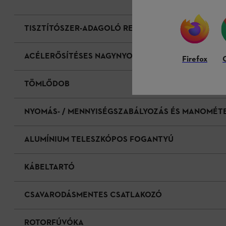
TISZTÍTÓSZER-ADAGOLÓ RENDSZER
ACÉLERŐSÍTÉSES NAGYNYOMÁSÚ TÖMLŐ
Firefox
TÖMLŐDOB
NYOMÁS- / MENNYISÉGSZABÁLYOZÁS ÉS MANOMÉT
ALUMÍNIUM TELESZKÓPOS FOGANTYÚ
KÁBELTARTÓ
CSAVARODÁSMENTES CSATLAKOZÓ
ROTORFÚVÓKA