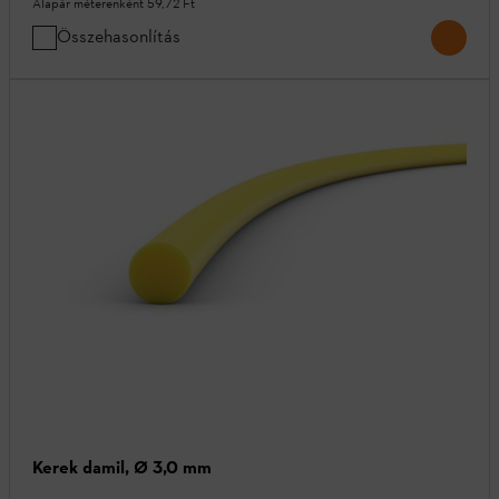
Alapár méterenként
59,72 Ft
Összehasonlítás
Kerek damil, Ø 3,0 mm