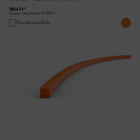
1854 Ft
*
Alapár méterenként
97,58 Ft
Összehasonlítás