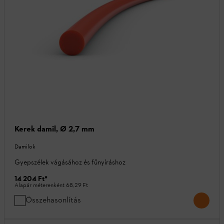
Kerek damil, Ø 2,7 mm
Damilok
Gyepszélek vágásához és fűnyíráshoz
14 204 Ft
*
Alapár méterenként
68,29 Ft
Összehasonlítás