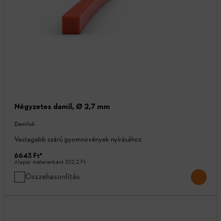
Négyzetes damil, Ø 2,7 mm
Damilok
Vastagabb szárú gyomnövények nyírásához
6643 Ft
*
Alapár méterenként
102,2 Ft
Összehasonlítás