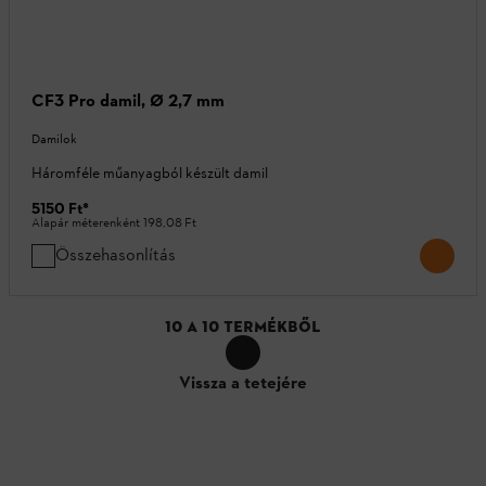
CF3 Pro damil, Ø 2,7 mm
Damilok
Háromféle műanyagból készült damil
5150 Ft
*
Alapár méterenként
198,08 Ft
Összehasonlítás
10
A
10
TERMÉKBŐL
Vissza a tetejére