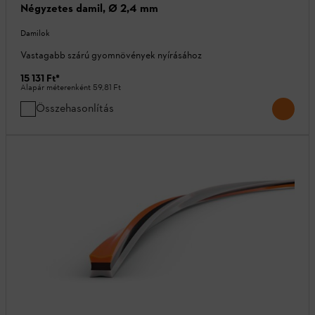
Négyzetes damil, Ø 2,4 mm
Damilok
Vastagabb szárú gyomnövények nyírásához
15 131 Ft
*
Alapár méterenként
59,81 Ft
Összehasonlítás