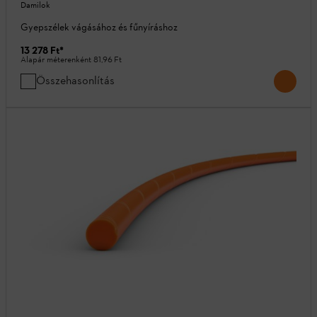
Damilok
Gyepszélek vágásához és fűnyíráshoz
13 278 Ft
*
Alapár méterenként
81,96 Ft
Összehasonlítás