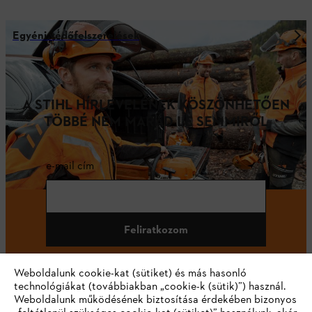
Egyéni védőfelszerelések
A STIHL HÍRLEVELÉNEK KÖSZÖNHETŐEN
TÖBBÉ NEM MARAD LE SEMMIRŐL
e-mail cím
Feliratkozom
Weboldalunk cookie-kat (sütiket) és más hasonló
technológiákat (továbbiakban „cookie-k (sütik)”) használ.
#STIHL
Weboldalunk működésének biztosítása érdekében bizonyos