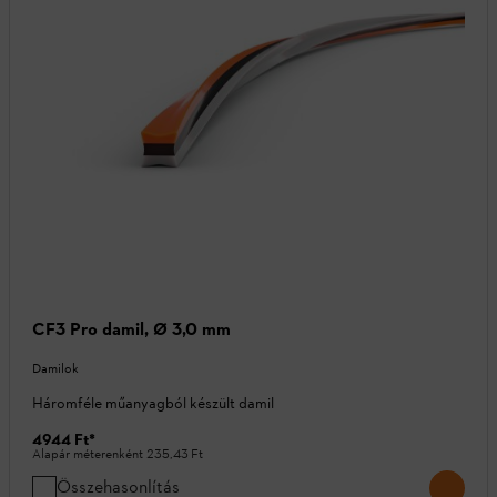
CF3 Pro damil, Ø 3,0 mm
Damilok
Háromféle műanyagból készült damil
4944 Ft
*
Alapár méterenként
235,43 Ft
Összehasonlítás