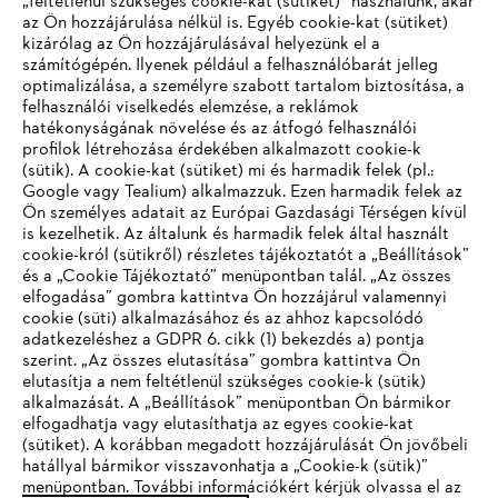
„feltétlenül szükséges cookie-kat (sütiket)” használunk, akár
az Ön hozzájárulása nélkül is. Egyéb cookie-kat (sütiket)
kizárólag az Ön hozzájárulásával helyezünk el a
számítógépén. Ilyenek például a felhasználóbarát jelleg
optimalizálása, a személyre szabott tartalom biztosítása, a
felhasználói viselkedés elemzése, a reklámok
hatékonyságának növelése és az átfogó felhasználói
profilok létrehozása érdekében alkalmazott cookie-k
Vállalat
(sütik). A cookie-kat (sütiket) mi és harmadik felek (pl.:
Google vagy Tealium) alkalmazzuk. Ezen harmadik felek az
Ön személyes adatait az Európai Gazdasági Térségen kívül
is kezelhetik. Az általunk és harmadik felek által használt
STIHL GYIK
cookie-król (sütikről) részletes tájékoztatót a „Beállítások”
és a „Cookie Tájékoztató” menüpontban talál. „Az összes
elfogadása” gombra kattintva Ön hozzájárul valamennyi
cookie (süti) alkalmazásához és az ahhoz kapcsolódó
IHR BROWSER WIRD NICHT
adatkezeléshez a GDPR 6. cikk (1) bekezdés a) pontja
Szerviz
szerint. „Az összes elutasítása” gombra kattintva Ön
UNTERSTÜTZT
elutasítja a nem feltétlenül szükséges cookie-k (sütik)
alkalmazását. A „Beállítások” menüpontban Ön bármikor
elfogadhatja vagy elutasíthatja az egyes cookie-kat
Sie nutzen einen Browser, den wir noch nicht unterstützen. Für
(sütiket). A korábban megadott hozzájárulását Ön jövőbeli
eine optimale Nutzung unserer Seite empfehlen wir Ihnen, zu
hatállyal bármikor visszavonhatja a „Cookie-k (sütik)”
Adatvédelem
Impresszum
Cookie tájékoztató
menüpontban. További információkért kérjük olvassa el az
einem der folgenden Browser zu wechseln: