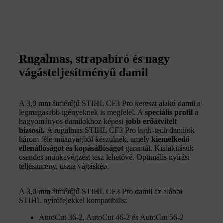
Rugalmas, strapabíró és nagy
vágásteljesítményű damil
A 3,0 mm átmérőjű STIHL CF3 Pro kereszt alakú damil a
legmagasabb igényeknek is megfelel. A
s
peciális profil
a
hagyományos damilokhoz képest
jobb erőátvitelt
biztosít.
A rugalmas STIHL CF3 Pro high-tech damilok
három féle műanyagból készülnek, amely
kiemelkedő
ellenállóságot és kopásállóságot
garantál. Kialakításuk
csendes munkavégzést tesz lehetővé. Optimális nyírási
teljesítmény, tiszta vágáskép.
A 3,0 mm átmérőjű STIHL CF3 Pro damil az alábbi
STIHL nyírófejekkel kompatibilis:
AutoCut 36-2, AutoCut 46-2 és AutoCut 56-2