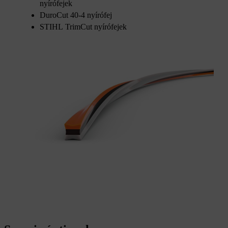
nyírófejek
DuroCut 40-4 nyírófej
STIHL TrimCut nyírófejek