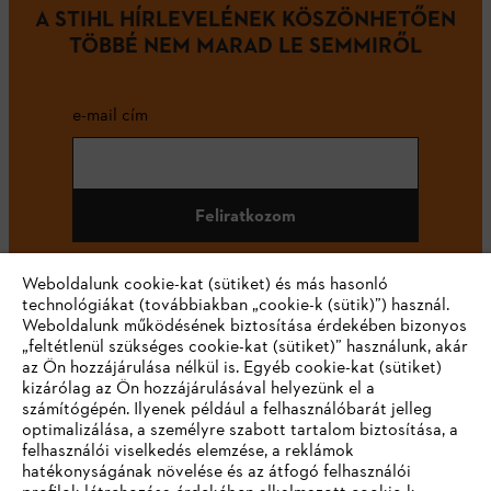
A STIHL HÍRLEVELÉNEK KÖSZÖNHETŐEN
TÖBBÉ NEM MARAD LE SEMMIRŐL
e-mail cím
Feliratkozom
Weboldalunk cookie-kat (sütiket) és más hasonló
technológiákat (továbbiakban „cookie-k (sütik)”) használ.
#STIHL
Weboldalunk működésének biztosítása érdekében bizonyos
„feltétlenül szükséges cookie-kat (sütiket)” használunk, akár
az Ön hozzájárulása nélkül is. Egyéb cookie-kat (sütiket)
kizárólag az Ön hozzájárulásával helyezünk el a
számítógépén. Ilyenek például a felhasználóbarát jelleg
optimalizálása, a személyre szabott tartalom biztosítása, a
felhasználói viselkedés elemzése, a reklámok
hatékonyságának növelése és az átfogó felhasználói