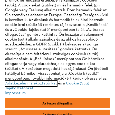
profilok létrehozása érdekében alkalmazott cookie-k
Vállalat
(sütik). A cookie-kat (sütiket) mi és harmadik felek (pl.:
Google vagy Tealium) alkalmazzuk. Ezen harmadik felek az
Ön személyes adatait az Európai Gazdasági Térségen kívül
is kezelhetik. Az általunk és harmadik felek által használt
STIHL GYIK
cookie-król (sütikről) részletes tájékoztatót a „Beállítások”
és a „Cookie Tájékoztató” menüpontban talál. „Az összes
elfogadása” gombra kattintva Ön hozzájárul valamennyi
cookie (süti) alkalmazásához és az ahhoz kapcsolódó
IHR BROWSER WIRD NICHT
adatkezeléshez a GDPR 6. cikk (1) bekezdés a) pontja
Szerviz
szerint. „Az összes elutasítása” gombra kattintva Ön
UNTERSTÜTZT
elutasítja a nem feltétlenül szükséges cookie-k (sütik)
alkalmazását. A „Beállítások” menüpontban Ön bármikor
elfogadhatja vagy elutasíthatja az egyes cookie-kat
Sie nutzen einen Browser, den wir noch nicht unterstützen. Für
(sütiket). A korábban megadott hozzájárulását Ön jövőbeli
eine optimale Nutzung unserer Seite empfehlen wir Ihnen, zu
hatállyal bármikor visszavonhatja a „Cookie-k (sütik)”
Adatvédelem
Impresszum
Cookie tájékoztató
menüpontban. További információkért kérjük olvassa el az
einem der folgenden Browser zu wechseln:
Adatkezelési Tájékoztatónkat
és a
Cookie (Süti)
Jogi információk
Tájékoztatónkat
.
Impresszum
Firefox
Chrome
Az összes elfogadása
Andreas Stihl Kereskedelmi Kft.
Székhely: H-2051 Biatorbágy-Budapark
Safari
Edge
Paul Hartmann u. 4.
Az összes elutasítása