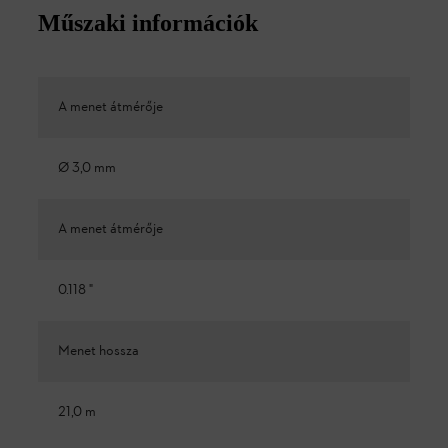
Műszaki információk
A menet átmérője
Ø 3,0 mm
A menet átmérője
0.118 "
Menet hossza
21,0 m