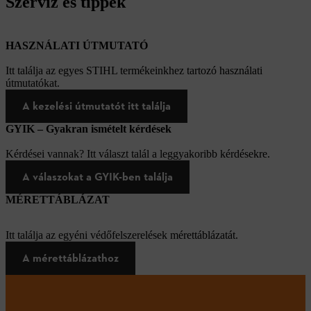
Szerviz és tippek
HASZNÁLATI ÚTMUTATÓ
Itt találja az egyes STIHL termékeinkhez tartozó használati
útmutatókat.
A kezelési útmutatót itt találja
GYIK – Gyakran ismételt kérdések
Kérdései vannak? Itt választ talál a leggyakoribb kérdésekre.
A válaszokat a GYIK-ben találja
MÉRETTÁBLÁZAT
Itt találja az egyéni védőfelszerelések mérettáblázatát.
A mérettáblázathoz