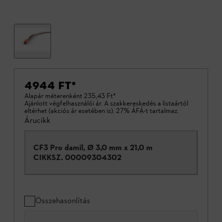
4944 FT
*
Alapár méterenként
235,43 Ft
*
Ajánlott végfelhasználói ár. A szakkereskedés a listaártól
eltérhet (akciós ár esetében is). 27% ÁFÁ-t tartalmaz.
Árucikk
CF3 Pro damil, Ø 3,0 mm x 21,0 m
CIKKSZ.
00009304302
Összehasonlítás