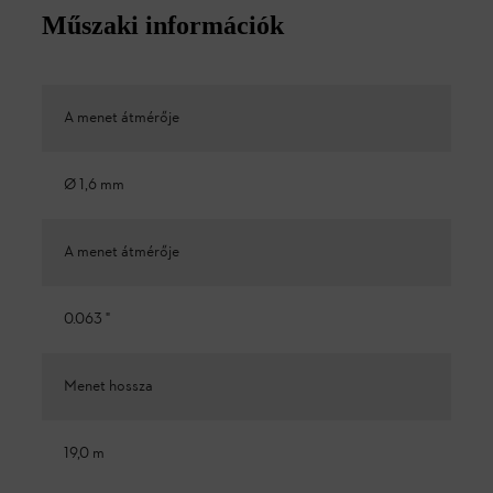
Műszaki információk
A menet átmérője
Ø 1,6 mm
A menet átmérője
0.063 "
Menet hossza
19,0 m