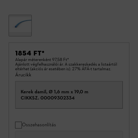
1854 FT
*
Alapár méterenként
97,58 Ft
*
Ajánlott végfelhasználói ár. A szakkereskedés a listaártól
eltérhet (akciós ár esetében is). 27% ÁFÁ-t tartalmaz.
Árucikk
Kerek damil, Ø 1,6 mm x 19,0 m
CIKKSZ.
00009302334
Összehasonlítás