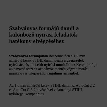
Szabványos formájú damil a
különböző nyírási feladatok
hatékony elvégzéséhez
Szabványos formájának
köszönhetően a 1,6 mm
átmérőjű kerek STIHL damil ideális a
gyepszélek
nyírására és a kisebb nyírási munkákhoz
.Kerek profilja
alkalmassá teszi az akadályok mentén végzett nyírási
munkákra is.
K
opásálló, rugalmas anyagból.
Az 1,6 mm átmérőjű kerek STIHL damil az AutoCut 2-2
és AutoCut C 3-2 kivételével valamennyi STIHL
nyírófejjel kompatibilis.