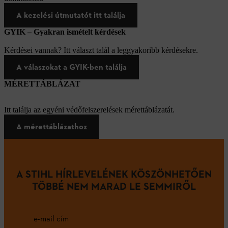
A kezelési útmutatót itt találja
GYIK – Gyakran ismételt kérdések
Kérdései vannak? Itt választ talál a leggyakoribb kérdésekre.
A válaszokat a GYIK-ben találja
MÉRETTÁBLÁZAT
Itt találja az egyéni védőfelszerelések mérettáblázatát.
A mérettáblázathoz
A STIHL HÍRLEVELÉNEK KÖSZÖNHETŐEN
TÖBBÉ NEM MARAD LE SEMMIRŐL
e-mail cím