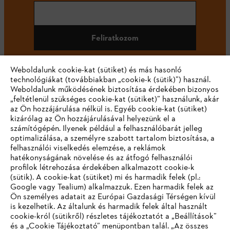
Feliratkozom
Weboldalunk cookie-kat (sütiket) és más hasonló
technológiákat (továbbiakban „cookie-k (sütik)”) használ.
#STIHL
Weboldalunk működésének biztosítása érdekében bizonyos
„feltétlenül szükséges cookie-kat (sütiket)” használunk, akár
az Ön hozzájárulása nélkül is. Egyéb cookie-kat (sütiket)
kizárólag az Ön hozzájárulásával helyezünk el a
számítógépén. Ilyenek például a felhasználóbarát jelleg
optimalizálása, a személyre szabott tartalom biztosítása, a
felhasználói viselkedés elemzése, a reklámok
hatékonyságának növelése és az átfogó felhasználói
profilok létrehozása érdekében alkalmazott cookie-k
Vállalat
(sütik). A cookie-kat (sütiket) mi és harmadik felek (pl.:
Google vagy Tealium) alkalmazzuk. Ezen harmadik felek az
Ön személyes adatait az Európai Gazdasági Térségen kívül
is kezelhetik. Az általunk és harmadik felek által használt
STIHL GYIK
cookie-król (sütikről) részletes tájékoztatót a „Beállítások”
és a „Cookie Tájékoztató” menüpontban talál. „Az összes