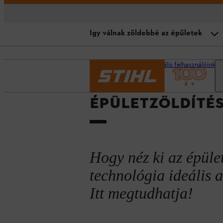
Így válnak zöldebbé az épületek
Áttekintés
Kezdőlap
Professzionális felhasználóink 
Oktatóvideó: Épületzöldítés
ÉPÜLETZÖLDÍTÉS
Városi hőszigetek
Így válnak zöldebbé az épületek
Rugalmasság az akkumulátortech
Hogy néz ki az épüle
Városzöldítés: Kihívások
technológia ideális 
Itt megtudhatja!