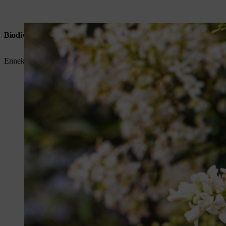
Biodiverzitás és klímavédelem a településeken és a városokban
Ennek konkrét módjait Prof. Dr. Peter Heck a trieri egyetem munkatár