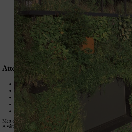
Áttekintés: Épületzöldítés
Az épületzöldítés hozzájárul a biodiverzitáshoz és a hűtéshez
A városi hőszigetek ellen a város zöldítésével küzdhetünk
A stratégiai tervezés fontos a célok eléréséhez
A STIHL akkumulátoros készülékei ideálisak az épületekre tele
Számoljon előre a kihívásokkal, és ideális esetben vegye őket f
Mert a sűrűn elhelyezkedő épületek és a zárt felületek nyáron tárolják a 
A városok zöldebbé tehetőek, ha a várostervezésbe a strukturális tényez