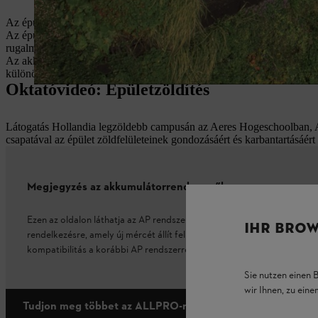
Az épületek zöldítése a sűrűn beépített településeken jó lehetőség a bio
Az épületeken és az épületek körül található zöldfelületek karbanta
rugalmasság érdekében könnyű eszközöket és szerszámokat kell hasz
Az akkumulátoros gépek hozzájárulhatnak az épületzöldítés megkönny
különösen a városközpontokban, amint az oktatóvideónk is mutatja.
Oktatóvideó: Épületzöldítés
Látogatás Hollandia legzöldebb campusán az Aeres Hogeschoolban, Alme
csapatával az épület zöldfelületeinek gondozásáért és karbantartásáért 
Megjegyzés az akkumulátorrendszerről:
Ezen az oldalon láthatja az AP rendszer eszközeit és akkumulátorait.
IHR BROW
rendelkezésre, amely új mércét állít fel az Ön teljesítménye tekinte
kompatibilitás a korábbi AP rendszerrel.
Sie nutzen einen 
wir Ihnen, zu ein
Tudjon meg többet az ALLPRO-ról