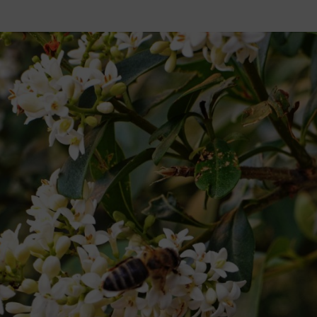
sa mutatja meg. Ez nemcsak a hőség csökkentéséről szól, hanem a biodiv