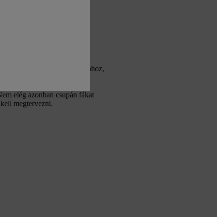
 hatásainak mérséklésére. Az
zöldfelületekből kell állnia ahhoz,
 Nem elég azonban csupán fákat
 kell megtervezni.