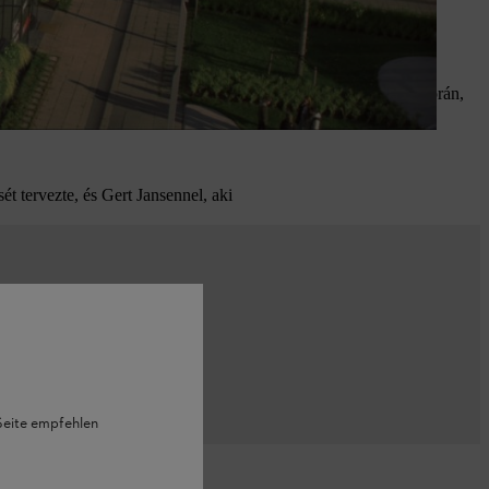
át ne zavarják az épületben tartózkodó embereket. A nagyobb
ban a zöldterületek gondozásánál.
sek. Ezek az előnyök gyorsan érzékelhetővé válnak a munka során,
t tervezte, és Gert Jansennel, aki
 Seite empfehlen