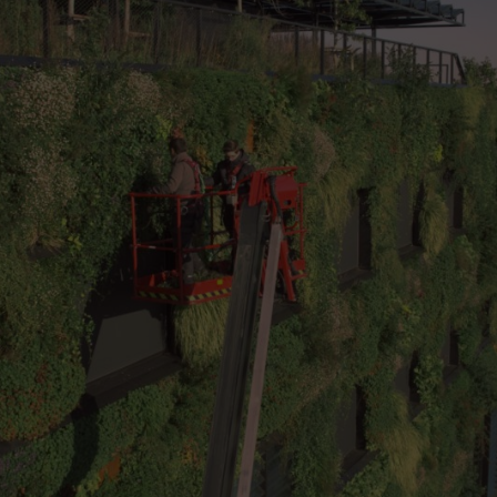
pített növények ápolásához
igyelembe már a tervezésnél.
hőt. Ezt a hatást többek között stratégiailag telepített városi zöldfelüle
ők mellett a zöldterületeket is bevonják (kettős belső fejlesztés).