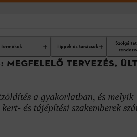
számára
Gyakorlati tapasztalatok
Gebäudebegrünung
Szolgálta
Termékek
Tippek és tanácsok
rendezv
: MEGFELELŐ TERVEZÉS, ÜL
nológiának köszönhetően
tzöldítés a gyakorlatban, és melyik
a kert- és tájépítési szakemberek s