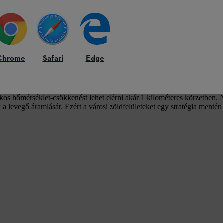
ég ellen
ozódó hőség miatt hatékony beavatakozásokra van szükség a hőszigetek
goldást jelenthetnek ehhez.
Chrome
Safari
Edge
us tanulmánya szerint
a városi területek körülbelül 40 százalékának
os hőmérséklet-csökkenést lehet elérni akár 1 kilométeres körzetben.
 a levegő áramlását. Ezért a városi zöldfelületeket egy stratégia mentén