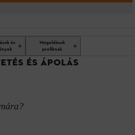
tások és
Megoldások
ények
profiknak
TETÉS ÉS ÁPOLÁS
zámára?