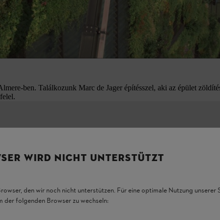
diverzitás és az éghajlatra gyakorolt pozitív hatás elősegítésére.
rtásakor fontos, hogy a munkákat csendben és hatékonyan végezzék, teh
nálni. A gyakorlatban az
akkumulátoros
megoldások váltak be a legjob
ítéséhez, mivel rugalmasan használhatók, környezetkímélők és csende
re-ben. Találkozunk Marc de Jager építésszel, aki az épület zöldítésé
felel.
 Az ALLPRO-val mostantól olyan akkumulátor-rendszer áll
SER WIRD NICHT UNTERSTÜTZT
tében. Nagyobb teljesítmény, nagyobb hatékonyság és 100%-os
Browser, den wir noch nicht unterstützen. Für eine optimale Nutzung unserer
em der folgenden Browser zu wechseln: