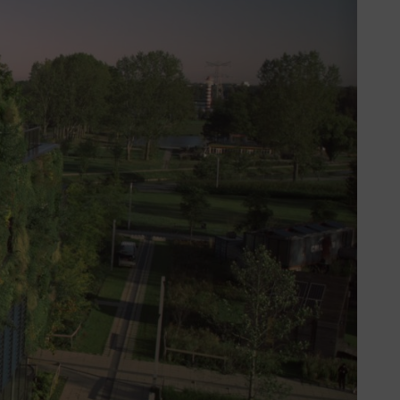
tekkel lehet ellensúlyozni.