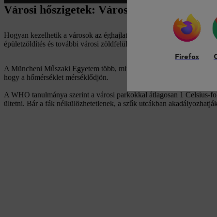
Városi hőszigetek: Városi zöldfelület a hős
Hogyan kezelhetik a városok az éghajlatváltozást? A városokban fok
épületzöldítés és további városi zöldfelületek kialakítása hatékony me
Firefox
A Müncheni Műszaki Egyetem több, mint három évet felölelő empirik
hogy a hőmérséklet mérséklődjön.
A WHO tanulmánya szerint a városi parkokkal átlagosan 1 Celsius-fok
ültetni. Bár a fák nélkülözhetetlenek, a szűk utcákban akadályozhatják