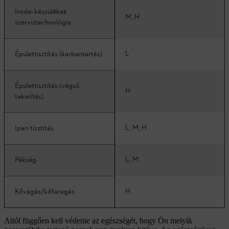
Irodai készülékek
M, H
szerviztechnológia
L
Épülettisztítás (karbantartás)
Épülettisztítás (végső
H
takarítás)
L, M, H
Ipari tisztítás
L, M
Pékség
H
Kővágás/kőfaragás
Attól függően kell védenie az egészségét, hogy Ön melyik