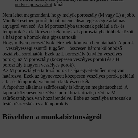
nedves porszívókat
kínál.
Nem lehet megmondani, hogy melyik porosztály (M vagy L) a jobb.
Mindkét esetben porról, tehát potenciálisan egészségre ártalmas
anyagról van szó. Az M porosztályba tartoznak például a fa- és
fémporok és a lakkrészecskék, míg az L porosztályba többek között
a házi por, a homok és a gipsz tartozik.
Hogy milyen porosztályok léteznek, könnyen bemutatható. A porok
– veszélyességi szinttől függően – összesen három különböző
osztályba sorolhatók. Ezek az L porosztály (enyhén veszélyes
porok), az M porosztály (közepesen veszélyes porok) és a H
porosztály (nagyon veszélyes porok).
Az M porosztályba tartozó porok listája egyértelműen meg van
határozva. Ezek az úgynevezett közepesen veszélyes porok, például
a fa- és fémporok, valamint a lakkrészecskék.
A faporhoz alkalmas szűrőosztály is könnyen meghatározható. A
fapor a közepesen veszélyes porokhoz tartozik, ezért az M
szűrőosztályhoz van hozzárendelve. Ebbe az osztályba tartoznak a
festékrészecskék és a fémporok is.
Bővebben a munkabiztonságról