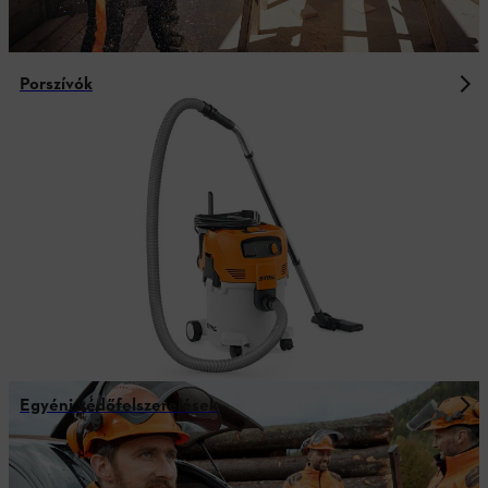
Porszívók
Egyéni védőfelszerelések