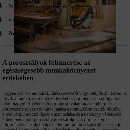
Porosztályok a munkahelyen
A megfelelő porszívó
Összefoglalás
A porosztályok felismerése az
egészségesebb munkakörnyezet
érdekében
Legyen szó ácsmunkáról, fűtésszerelésről vagy felújításról: bárhol is
folyik a munka, a szennyeződéseket és port nem szabad figyelmen
kívül hagyni. A keletkező por típusa, valamint az emberre és a
környezetre gyakorolt káros hatása a munkakörnyezettől függően
eltérő. A különböző típusok azonosítása és a hatékony védekezés
érdekében a port porosztályokba soroljuk. A porosztályok
információval szolgálnak az adott por ártalmasságáról, és ezzel jó
eligazítást nyújtanak abban a kérdésben, hogy melyik
porszívó