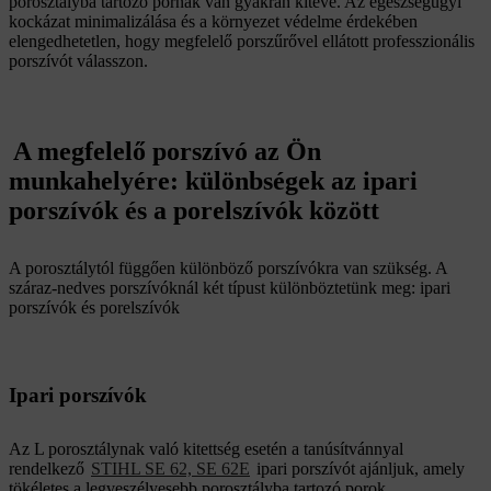
porosztályba tartozó pornak van gyakran kitéve. Az egészségügyi
kockázat minimalizálása és a környezet védelme érdekében
elengedhetetlen, hogy megfelelő porszűrővel ellátott professzionális
porszívót válasszon.
A megfelelő porszívó az Ön
munkahelyére: különbségek az ipari
porszívók és a porelszívók között
A porosztálytól függően különböző porszívókra van szükség. A
száraz-nedves porszívóknál két típust különböztetünk meg: ipari
porszívók és porelszívók
Ipari porszívók
Az L porosztálynak való kitettség esetén a tanúsítvánnyal
rendelkező
STIHL SE 62, SE 62E
ipari porszívót ajánljuk, amely
tökéletes a legveszélyesebb porosztályba tartozó porok