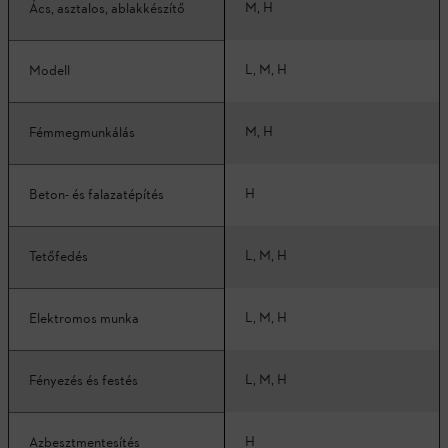
M, H
Ács, asztalos, ablakkészítő
L, M, H
Modell
M, H
Fémmegmunkálás
H
Beton- és falazatépítés
L, M, H
Tetőfedés
L, M, H
Elektromos munka
L, M, H
Fényezés és festés
H
Azbesztmentesítés