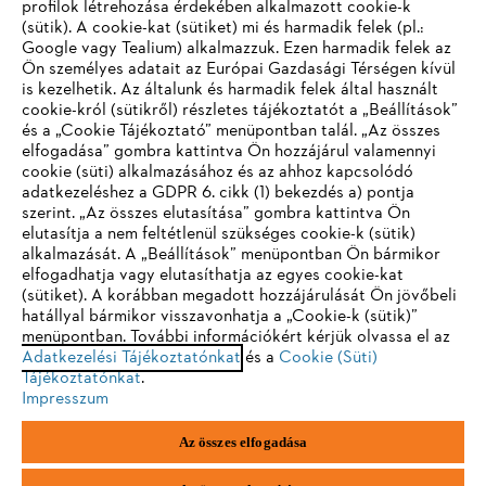
profilok létrehozása érdekében alkalmazott cookie-k
Vállalat
(sütik). A cookie-kat (sütiket) mi és harmadik felek (pl.:
Google vagy Tealium) alkalmazzuk. Ezen harmadik felek az
Ön személyes adatait az Európai Gazdasági Térségen kívül
is kezelhetik. Az általunk és harmadik felek által használt
STIHL GYIK
cookie-król (sütikről) részletes tájékoztatót a „Beállítások”
és a „Cookie Tájékoztató” menüpontban talál. „Az összes
elfogadása” gombra kattintva Ön hozzájárul valamennyi
cookie (süti) alkalmazásához és az ahhoz kapcsolódó
IHR BROWSER WIRD NICHT
adatkezeléshez a GDPR 6. cikk (1) bekezdés a) pontja
Szerviz
szerint. „Az összes elutasítása” gombra kattintva Ön
UNTERSTÜTZT
elutasítja a nem feltétlenül szükséges cookie-k (sütik)
alkalmazását. A „Beállítások” menüpontban Ön bármikor
elfogadhatja vagy elutasíthatja az egyes cookie-kat
Sie nutzen einen Browser, den wir noch nicht unterstützen. Für
(sütiket). A korábban megadott hozzájárulását Ön jövőbeli
eine optimale Nutzung unserer Seite empfehlen wir Ihnen, zu
hatállyal bármikor visszavonhatja a „Cookie-k (sütik)”
Adatvédelem
Impresszum
Cookie tájékoztató
menüpontban. További információkért kérjük olvassa el az
einem der folgenden Browser zu wechseln:
Adatkezelési Tájékoztatónkat
és a
Cookie (Süti)
Tájékoztatónkat
.
Jogi információk
Impresszum
Firefox
Chrome
Az összes elfogadása
Andreas Stihl Kereskedelmi Kft.
Székhely: H-2051 Biatorbágy-Budapark
Safari
Edge