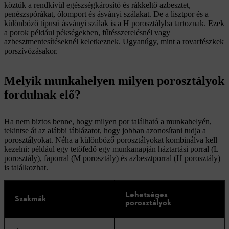
köztük a rendkívül egészségkárosító és rákkeltő azbesztet,
penészspórákat, ólomport és ásványi szálakat. De a lisztpor és a
különböző típusú ásványi szálak is a H porosztályba tartoznak. Ezek
a porok például pékségekben, fűtésszerelésnél vagy
azbesztmentesítéseknél keletkeznek. Ugyanúgy, mint a rovarfészkek
porszívózásakor.
Melyik munkahelyen milyen porosztályok
fordulnak elő?
Ha nem biztos benne, hogy milyen por található a munkahelyén,
tekintse át az alábbi táblázatot, hogy jobban azonosítani tudja a
porosztályokat. Néha a különböző porosztályokat kombinálva kell
kezelni: például egy tetőfedő egy munkanapján háztartási porral (L
porosztály), faporral (M porosztály) és azbesztporral (H porosztály)
is találkozhat.
Lehetséges
Szakmák
porosztályok