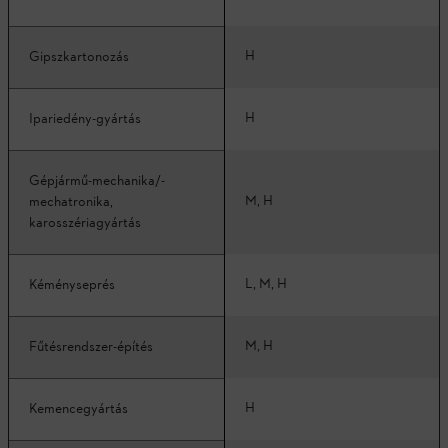
H
Gipszkartonozás
H
Ipariedény-gyártás
Gépjármű-mechanika/-
M, H
mechatronika,
karosszériagyártás
L, M, H
Kéményseprés
M, H
Fűtésrendszer-építés
H
Kemencegyártás