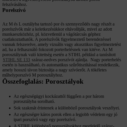
felszívásához.
Porelszívó
Az M és L osztályba tartozó por és szennyeződés nagy részét a
porelszívók már a keletkezésükkor eltávolítják, mivel az adott
munkaeszközhöz, pl. közvetlenül a vágótárcsás géphez
csatlakoztathatók. A porelszívók figyelmeztető berendezéssel
vannak felszerelve, amely vizuális vagy akusztikus figyelmeztetést
ad, ha a felhasználó fokozott porterhelésnek van kitéve. Az M
porosztálynak való kitettség esetén a STIHL például a tanúsított
STIHL SE 133
száraz-nedves porszívót ajánlja. Nagy porterhelés
esetén is használható, és automatikus szűrőtisztítással rendelkezik,
amely hosszú távon biztosítja a nagy szívóerőt. A tökéletes
műhelyporszívó M porosztályhoz.
Összefoglalás: Porosztályok
Az egészségügyi kockázattól függően a por három
porosztályba sorolható.
Sok szakmát érintenek a különböző porosztályok veszélyei.
Az egészségre káros porok ellen a legjobb védelem egy jó
ipari porszívó vagy egy porelszívó.
A STIHL különböző porosztályokhoz megfelelő
száraz-