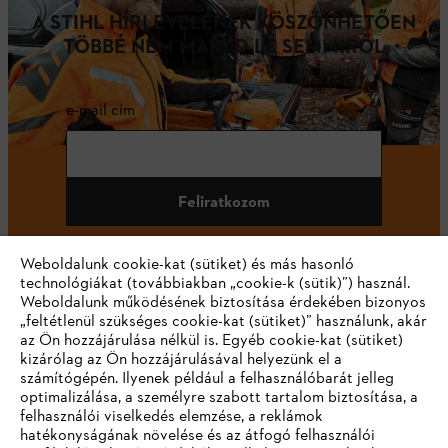
A STIHL HÍRLEVELÉNEK KÖSZÖNHETŐEN
TÖBBÉ NEM MARAD LE SEMMIRŐL
e-mail cím
Feliratkozom
Weboldalunk cookie-kat (sütiket) és más hasonló
technológiákat (továbbiakban „cookie-k (sütik)”) használ.
#STIHL
Weboldalunk működésének biztosítása érdekében bizonyos
„feltétlenül szükséges cookie-kat (sütiket)” használunk, akár
az Ön hozzájárulása nélkül is. Egyéb cookie-kat (sütiket)
kizárólag az Ön hozzájárulásával helyezünk el a
számítógépén. Ilyenek például a felhasználóbarát jelleg
optimalizálása, a személyre szabott tartalom biztosítása, a
felhasználói viselkedés elemzése, a reklámok
hatékonyságának növelése és az átfogó felhasználói