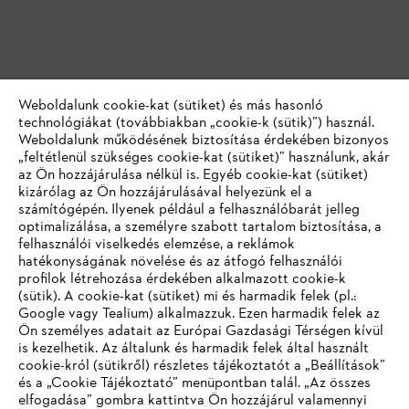
Weboldalunk cookie-kat (sütiket) és más hasonló
technológiákat (továbbiakban „cookie-k (sütik)”) használ.
Weboldalunk működésének biztosítása érdekében bizonyos
„feltétlenül szükséges cookie-kat (sütiket)” használunk, akár
az Ön hozzájárulása nélkül is. Egyéb cookie-kat (sütiket)
kizárólag az Ön hozzájárulásával helyezünk el a
számítógépén. Ilyenek például a felhasználóbarát jelleg
optimalizálása, a személyre szabott tartalom biztosítása, a
felhasználói viselkedés elemzése, a reklámok
hatékonyságának növelése és az átfogó felhasználói
profilok létrehozása érdekében alkalmazott cookie-k
(sütik). A cookie-kat (sütiket) mi és harmadik felek (pl.:
Google vagy Tealium) alkalmazzuk. Ezen harmadik felek az
Ön személyes adatait az Európai Gazdasági Térségen kívül
is kezelhetik. Az általunk és harmadik felek által használt
cookie-król (sütikről) részletes tájékoztatót a „Beállítások”
és a „Cookie Tájékoztató” menüpontban talál. „Az összes
elfogadása” gombra kattintva Ön hozzájárul valamennyi