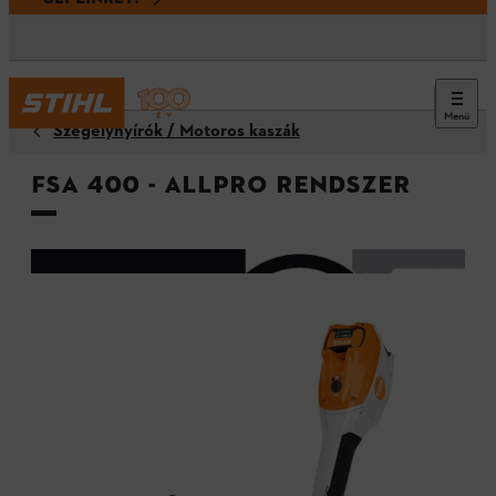
Menü
Szegélynyírók / Motoros kaszák
FSA 400 - ALLPRO rendszer