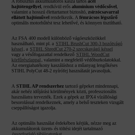
A robusztus akkumulátoros kasza tartós
acél
hajtótengellyel
,
rendkívül erős
alumínium védőcsővel
,
valamint a hosszú élettartamot biztosító,
zsírzócsavarral
ellátott hajtóművel
rendelkezik. A
fémrácsos légszűrő
optimális motorhűtést tesz lehetővé, és könnyen tisztítható.
Az FSA 400 modell különböző vágóeszközökkel
használható, mint pl. a
STIHL BrushCut 300-3 bozótvágó
késsel
, a
STIHL ShredCut 270-2 szecskavágó késsel
vagy a vésőfogazattal rendelkező
STIHL WoodCut
körfűrészlappal
, valamint a megfelelő védőburkolatokkal.
Az energiahatékony kaszáláshoz a műanyag lengőkéses
STIHL PolyCut 48-2 nyírófej használatát javasoljuk.
A
STIHL AP rendszerhez
tartozó gépeket mindennapi,
akár nehéz időjárási körülmények közti, professzionális
használatra tervezték. Ezek a gépek az IPX4 vízállósági
besorolással rendelkeznek, amely a belső teszteken vizsgált
cseppállóságot igazolja.
Az optimális használat érdekében kérjük, nézze meg az
akkumulátorok üzem- és töltési idejét tartalmazó
összefoglaló táblázatunkat
.