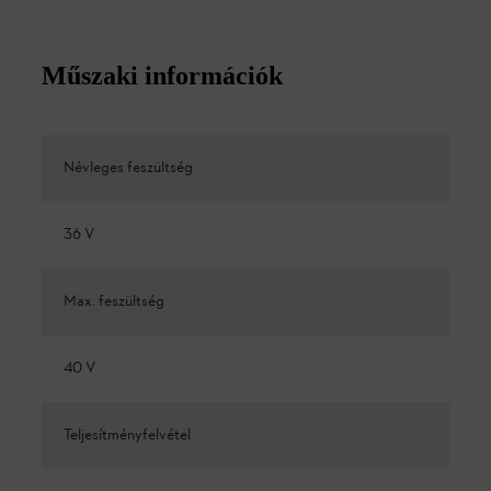
Műszaki információk
Névleges feszültség
36 V
Max. feszültség
40 V
Teljesítményfelvétel