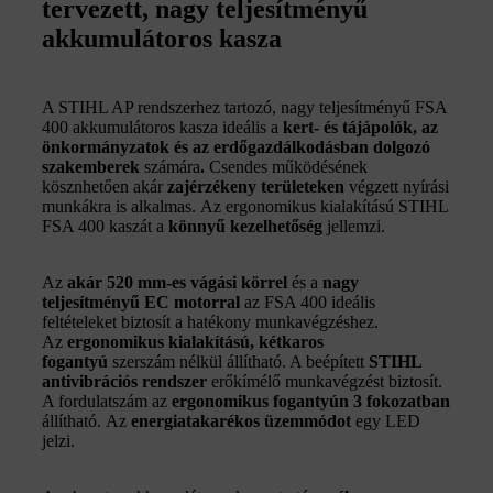
tervezett, nagy teljesítményű
akkumulátoros kasza
A STIHL AP rendszerhez tartozó, nagy teljesítményű FSA
400 akkumulátoros kasza ideális a
kert- és tájápolók, az
önkormányzatok és az erdőgazdálkodásban dolgozó
szakemberek
számára
.
Csendes működésének
kösznhetően akár
zajérzékeny területeken
végzett nyírási
munkákra is alkalmas. Az ergonomikus kialakítású STIHL
FSA 400 kaszát a
könnyű kezelhetőség
jellemzi.
Az
akár 520 mm-es vágási körrel
és a
nagy
teljesítményű EC motorral
az FSA 400 ideális
feltételeket biztosít a hatékony munkavégzéshez.
Az
ergonomikus kialakítású, kétkaros
fogantyú
szerszám nélkül állítható. A beépített
STIHL
antivibrációs
rendszer
erőkímélő munkavégzést biztosít.
A fordulatszám az
ergonomikus fogantyún
3 fokozatban
állítható. Az
energiatakarékos üzemmódot
egy LED
jelzi.