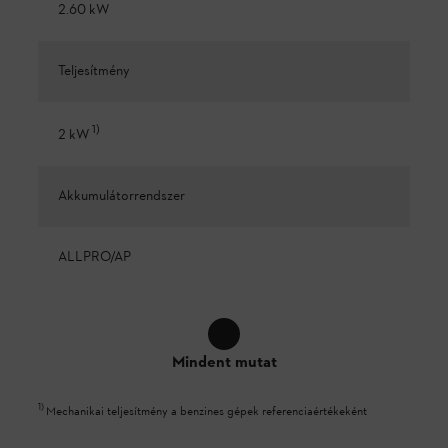
2.60 kW
Teljesítmény
1
)
2 kW
Akkumulátorrendszer
ALLPRO/AP
Mindent mutat
1
)
Mechanikai teljesítmény a benzines gépek referenciaértékeként