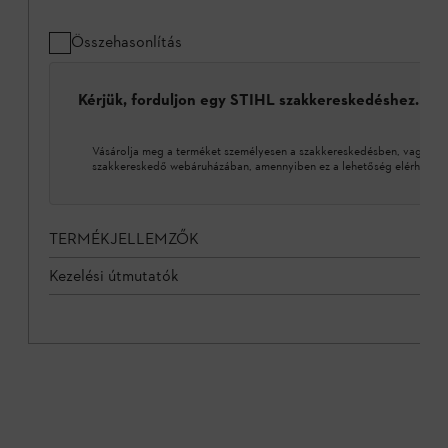
Összehasonlítás
Kérjük, forduljon egy STIHL szakkereskedéshez.
Vásárolja meg a terméket személyesen a szakkereskedésben, vagy a 
szakkereskedő webáruházában, amennyiben ez a lehetőség elérhető.
TERMÉKJELLEMZŐK
Kezelési útmutatók