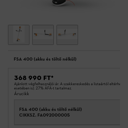
FSA 400 (akku és töltő nélkül)
368 990 FT
*
Ajánlott végfelhasználói ár. A szakkereskedés a listaártól eltérhet (a
esetében is). 27% ÁFÁ-t tartalmaz.
Árucikk
FSA 400 (akku és töltő nélkül)
CIKKSZ.
FA092000005