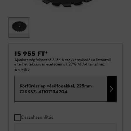
15 955 FT
*
Ajánlott végfelhasználói ár. A szakkereskedés a listaártól
eltérhet (akciós ár esetében is). 27% ÁFÁ-t tartalmaz.
Árucikk
Körfűrészlap vésőfogakkal, 225mm
CIKKSZ.
41107134204
Összehasonlítás