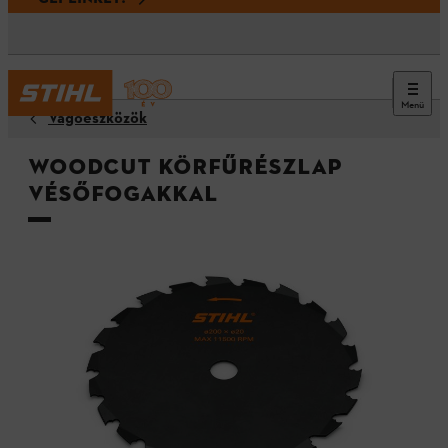
Menü
Vágóeszközök
WoodCut körfűrészlap
vésőfogakkal