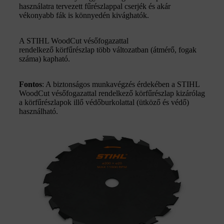
használatra tervezett fűrészlappal cserjék és akár
vékonyabb fák is könnyedén kivághatók.
A STIHL WoodCut vésőfogazattal
rendelkező körfűrészlap több változatban (átmérő, fogak
száma) kapható.
Fontos
: A biztonságos munkavégzés érdekében a STIHL
WoodCut vésőfogazattal rendelkező körfűrészlap kizárólag
a körfűrészlapok illő védőburkolattal (ütköző és védő)
használható.