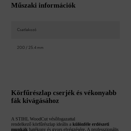
Műszaki információk
Csatlakozó
20.0 / 25.4 mm
Körfűrészlap cserjék és vékonyabb
fák kivágásához
A STIHL WoodCut vésőfogazattal
rendelkező körfűrészlap ideális a
különféle erdészeti
munkák
hatékony és gyors elvégzésére. A professzionális