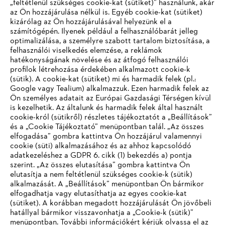
„feltétlenül szükséges cookie-kat (sütiket)” használunk, akár
az Ön hozzájárulása nélkül is. Egyéb cookie-kat (sütiket)
kizárólag az Ön hozzájárulásával helyezünk el a
számítógépén. Ilyenek például a felhasználóbarát jelleg
optimalizálása, a személyre szabott tartalom biztosítása, a
felhasználói viselkedés elemzése, a reklámok
hatékonyságának növelése és az átfogó felhasználói
profilok létrehozása érdekében alkalmazott cookie-k
Vállalat
(sütik). A cookie-kat (sütiket) mi és harmadik felek (pl.:
Google vagy Tealium) alkalmazzuk. Ezen harmadik felek az
Ön személyes adatait az Európai Gazdasági Térségen kívül
is kezelhetik. Az általunk és harmadik felek által használt
STIHL GYIK
cookie-król (sütikről) részletes tájékoztatót a „Beállítások”
és a „Cookie Tájékoztató” menüpontban talál. „Az összes
elfogadása” gombra kattintva Ön hozzájárul valamennyi
cookie (süti) alkalmazásához és az ahhoz kapcsolódó
IHR BROWSER WIRD NICHT
adatkezeléshez a GDPR 6. cikk (1) bekezdés a) pontja
Szerviz
szerint. „Az összes elutasítása” gombra kattintva Ön
UNTERSTÜTZT
elutasítja a nem feltétlenül szükséges cookie-k (sütik)
alkalmazását. A „Beállítások” menüpontban Ön bármikor
elfogadhatja vagy elutasíthatja az egyes cookie-kat
Sie nutzen einen Browser, den wir noch nicht unterstützen. Für
(sütiket). A korábban megadott hozzájárulását Ön jövőbeli
eine optimale Nutzung unserer Seite empfehlen wir Ihnen, zu
hatállyal bármikor visszavonhatja a „Cookie-k (sütik)”
Adatvédelem
Impresszum
Cookie tájékoztató
menüpontban. További információkért kérjük olvassa el az
einem der folgenden Browser zu wechseln: