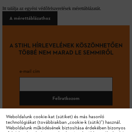
Itt találja az egyéni védőfelszerelések mérettáblázatát.
A mérettáblázathoz
A STIHL HÍRLEVELÉNEK KÖSZÖNHETŐEN
TÖBBÉ NEM MARAD LE SEMMIRŐL
e-mail cím
Feliratkozom
Weboldalunk cookie-kat (sütiket) és más hasonló
technológiákat (továbbiakban „cookie-k (sütik)”) használ.
#STIHL
Weboldalunk működésének biztosítása érdekében bizonyos