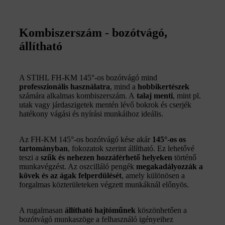
Kombiszerszám - bozótvágó,
állítható
A STIHL FH-KM 145°-os bozótvágó mind
professzionális használatra
, mind a
hobbikertészek
számára alkalmas kombiszerszám. A
talaj menti
, mint pl.
utak vagy járdaszigetek mentén lévő bokrok és cserjék
hatékony vágási és nyírási munkáihoz ideális.
Az FH-KM 145°-os bozótvágó kése akár
145°-os os
tartományban
, fokozatok szerint állítható. Ez lehetővé
teszi a
szűk és nehezen hozzáférhető helyeken
történő
munkavégzést. Az oszcilláló pengék
megakadályozzák a
kövek és az ágak felperdülését
, amely különösen a
forgalmas közterületeken végzett munkáknál előnyös.
A rugalmasan
állítható hajtóműnek
köszönhetően a
bozótvágó munkaszöge a felhasználó igényeihez