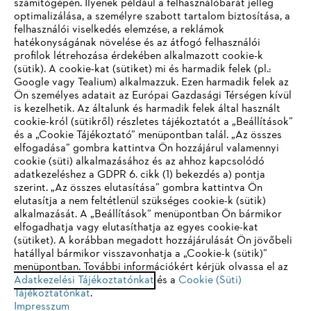
számítógépén. Ilyenek például a felhasználóbarát jelleg
optimalizálása, a személyre szabott tartalom biztosítása, a
felhasználói viselkedés elemzése, a reklámok
hatékonyságának növelése és az átfogó felhasználói
profilok létrehozása érdekében alkalmazott cookie-k
Vállalat
(sütik). A cookie-kat (sütiket) mi és harmadik felek (pl.:
Google vagy Tealium) alkalmazzuk. Ezen harmadik felek az
Ön személyes adatait az Európai Gazdasági Térségen kívül
is kezelhetik. Az általunk és harmadik felek által használt
STIHL GYIK
cookie-król (sütikről) részletes tájékoztatót a „Beállítások”
és a „Cookie Tájékoztató” menüpontban talál. „Az összes
elfogadása” gombra kattintva Ön hozzájárul valamennyi
cookie (süti) alkalmazásához és az ahhoz kapcsolódó
IHR BROWSER WIRD NICHT
adatkezeléshez a GDPR 6. cikk (1) bekezdés a) pontja
Szerviz
szerint. „Az összes elutasítása” gombra kattintva Ön
UNTERSTÜTZT
elutasítja a nem feltétlenül szükséges cookie-k (sütik)
alkalmazását. A „Beállítások” menüpontban Ön bármikor
elfogadhatja vagy elutasíthatja az egyes cookie-kat
Sie nutzen einen Browser, den wir noch nicht unterstützen. Für
(sütiket). A korábban megadott hozzájárulását Ön jövőbeli
eine optimale Nutzung unserer Seite empfehlen wir Ihnen, zu
hatállyal bármikor visszavonhatja a „Cookie-k (sütik)”
Adatvédelem
Impresszum
Cookie tájékoztató
menüpontban. További információkért kérjük olvassa el az
einem der folgenden Browser zu wechseln:
Adatkezelési Tájékoztatónkat
és a
Cookie (Süti)
Jogi információk
Tájékoztatónkat
.
Impresszum