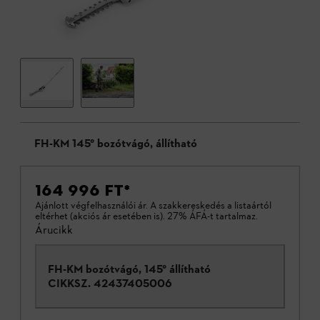
FH-KM 145° bozótvágó, állítható
164 996 FT
*
Ajánlott végfelhasználói ár. A szakkereskedés a listaártól
eltérhet (akciós ár esetében is). 27% ÁFÁ-t tartalmaz.
Árucikk
FH-KM bozótvágó, 145° állítható
CIKKSZ.
42437405006