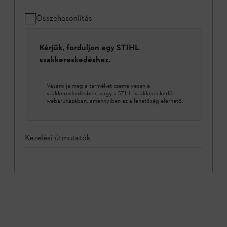
Összehasonlítás
Kérjük, forduljon egy STIHL
szakkereskedéshez.
Vásárolja meg a terméket személyesen a
szakkereskedésben, vagy a STIHL szakkereskedő
webáruházában, amennyiben ez a lehetőség elérhető.
Kezelési útmutatók