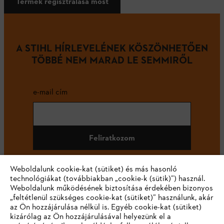
Termék regisztrálása most
A STIHL HÍRLEVELÉNEK KÖSZÖNHETŐEN
TÖBBÉ NEM MARAD LE SEMMIRŐL
e-mail cím
Feliratkozom
Weboldalunk cookie-kat (sütiket) és más hasonló
technológiákat (továbbiakban „cookie-k (sütik)”) használ.
#STIHL
Weboldalunk működésének biztosítása érdekében bizonyos
„feltétlenül szükséges cookie-kat (sütiket)” használunk, akár
az Ön hozzájárulása nélkül is. Egyéb cookie-kat (sütiket)
kizárólag az Ön hozzájárulásával helyezünk el a