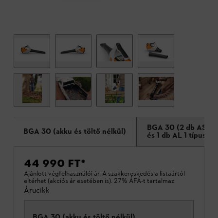
BGA 30 (2 db AS 2 t
BGA 30 (akku és töltő nélkül)
és 1 db AL 1 típusú t
44 990 FT
*
Ajánlott végfelhasználói ár. A szakkereskedés a listaártól
eltérhet (akciós ár esetében is). 27% ÁFÁ-t tartalmaz.
Árucikk
BGA 30 (akku és töltő nélkül)