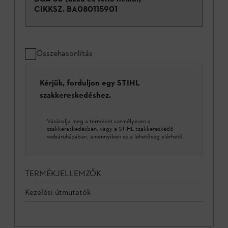
CIKKSZ.
BA080115901
Összehasonlítás
Kérjük, forduljon egy STIHL
szakkereskedéshez.
Vásárolja meg a terméket személyesen a
szakkereskedésben, vagy a STIHL szakkereskedő
webáruházában, amennyiben ez a lehetőség elérhető.
TERMÉKJELLEMZŐK
Kezelési útmutatók