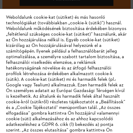
Weboldalunk cookie-kat (sütiket) és más hasonló
technológiákat (továbbiakban „cookie-k (sütik)”) használ.
#STIHL
Weboldalunk működésének biztosítása érdekében bizonyos
„feltétlenül szükséges cookie-kat (sütiket)” használunk, akár
az Ön hozzájárulása nélkül is. Egyéb cookie-kat (sütiket)
kizárólag az Ön hozzájárulásával helyezünk el a
számítógépén. Ilyenek például a felhasználóbarát jelleg
optimalizálása, a személyre szabott tartalom biztosítása, a
felhasználói viselkedés elemzése, a reklámok
hatékonyságának növelése és az átfogó felhasználói
profilok létrehozása érdekében alkalmazott cookie-k
Vállalat
(sütik). A cookie-kat (sütiket) mi és harmadik felek (pl.:
Google vagy Tealium) alkalmazzuk. Ezen harmadik felek az
Ön személyes adatait az Európai Gazdasági Térségen kívül
is kezelhetik. Az általunk és harmadik felek által használt
STIHL GYIK
cookie-król (sütikről) részletes tájékoztatót a „Beállítások”
és a „Cookie Tájékoztató” menüpontban talál. „Az összes
elfogadása” gombra kattintva Ön hozzájárul valamennyi
cookie (süti) alkalmazásához és az ahhoz kapcsolódó
IHR BROWSER WIRD NICHT
adatkezeléshez a GDPR 6. cikk (1) bekezdés a) pontja
Szerviz
szerint. „Az összes elutasítása” gombra kattintva Ön
UNTERSTÜTZT