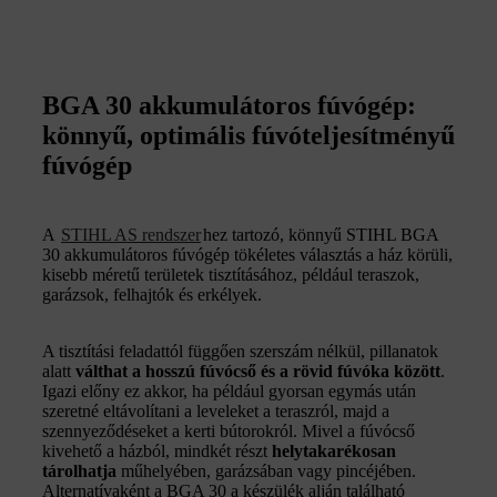
BGA 30 akkumulátoros fúvógép:
könnyű, optimális fúvóteljesítményű
fúvógép
A
STIHL AS rendszer
hez tartozó, könnyű STIHL BGA
30 akkumulátoros fúvógép tökéletes választás a ház körüli,
kisebb méretű területek tisztításához, például teraszok,
garázsok, felhajtók és erkélyek.
A tisztítási feladattól függően szerszám nélkül, pillanatok
alatt
válthat a hosszú fúvócső és a rövid fúvóka között
.
Igazi előny ez akkor, ha például gyorsan egymás után
szeretné eltávolítani a leveleket a teraszról, majd a
szennyeződéseket a kerti bútorokról. Mivel a fúvócső
kivehető a házból, mindkét részt
helytakarékosan
tárolhatja
műhelyében, garázsában vagy pincéjében.
Alternatívaként a BGA 30 a készülék alján található