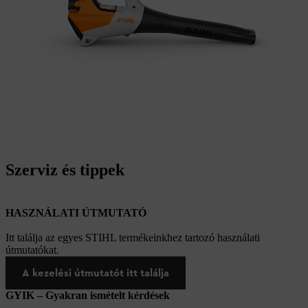
Szerviz és tippek
HASZNÁLATI ÚTMUTATÓ
Itt találja az egyes STIHL termékeinkhez tartozó használati
útmutatókat.
A kezelési útmutatót itt találja
GYIK – Gyakran ismételt kérdések