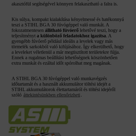
akasztófül segítségével könnyen felakasztható a falra is.
Kis súlya, kompakt kialakítása kényelmessé és hatékonnyá
teszi a STIHL BGA 30 fúvógéppel való munkát. A
fokozatmentesen
állítható fúvóerő
lehetővé teszi, hogy a
teljesítményt
a különböző feladatokhoz igazítsa
. A
gyengébb fúvóerő például ideális a levelek vagy más
törmelék sarkokból való kifújásához. Így elkerülhető, hogy
a leveleket véletlenül a már megtisztított területekre fújja.
Ennek a rugalmas beállítási lehetőségnek köszönhetően
extra munkát és ezáltal időt spórolhat meg magának.
A STIHL BGA 30 fúvógéppel való munkavégzés
időtartamát és a használt akkumulátor töltési idejét a
STIHL akkumulátorok élettartamáról és töltési idejéről
szóló
áttekintésünkben ellenőrizheti
.