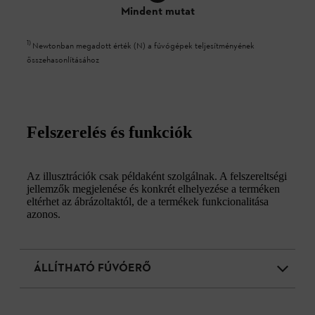
Mindent mutat
1
)
Newtonban megadott érték (N) a fúvógépek teljesítményének
összehasonlításához
Felszerelés és funkciók
Az illusztrációk csak példaként szolgálnak. A felszereltségi
jellemzők megjelenése és konkrét elhelyezése a terméken
eltérhet az ábrázoltaktól, de a termékek funkcionalitása
azonos.
ÁLLÍTHATÓ FÚVÓERŐ