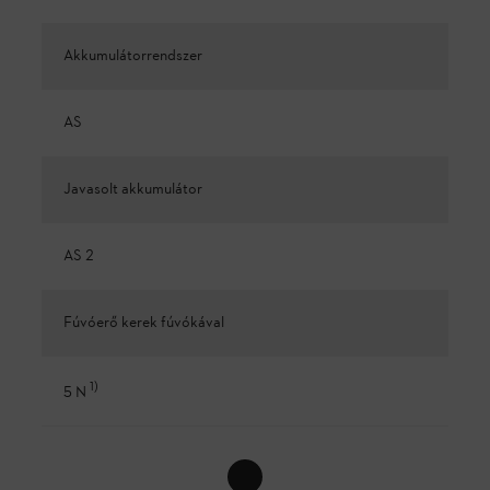
Akkumulátorrendszer
AS
Javasolt akkumulátor
AS 2
Fúvóerő kerek fúvókával
1
)
5 N