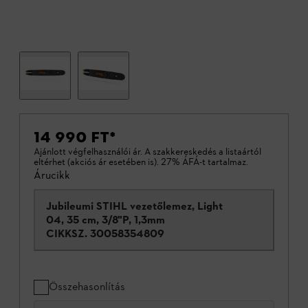
14 990 FT
*
Ajánlott végfelhasználói ár. A szakkereskedés a listaártól
eltérhet (akciós ár esetében is). 27% ÁFÁ-t tartalmaz.
Árucikk
Jubileumi STIHL vezetőlemez, Light
04, 35 cm, 3/8"P, 1,3mm
CIKKSZ.
30058354809
Összehasonlítás