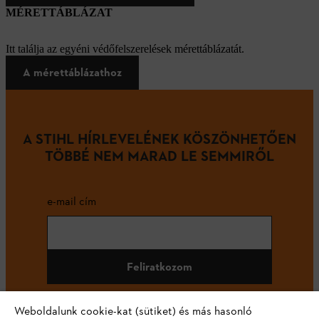
MÉRETTÁBLÁZAT
Itt találja az egyéni védőfelszerelések mérettáblázatát.
A mérettáblázathoz
A STIHL HÍRLEVELÉNEK KÖSZÖNHETŐEN
TÖBBÉ NEM MARAD LE SEMMIRŐL
e-mail cím
Feliratkozom
Weboldalunk cookie-kat (sütiket) és más hasonló