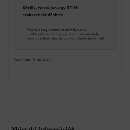
Kérjük, forduljon egy STIHL
szakkereskedéshez.
Vásárolja meg a terméket személyesen a
szakkereskedésben, vagy a STIHL szakkereskedő
webáruházában, amennyiben ez a lehetőség elérhető.
Kezelési útmutatók
Műszaki információk