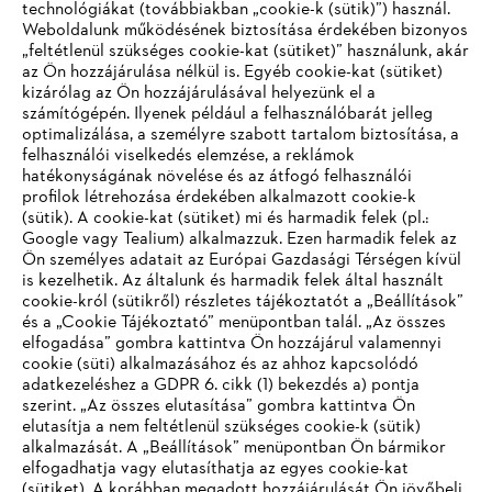
technológiákat (továbbiakban „cookie-k (sütik)”) használ.
#STIHL
Weboldalunk működésének biztosítása érdekében bizonyos
„feltétlenül szükséges cookie-kat (sütiket)” használunk, akár
az Ön hozzájárulása nélkül is. Egyéb cookie-kat (sütiket)
kizárólag az Ön hozzájárulásával helyezünk el a
számítógépén. Ilyenek például a felhasználóbarát jelleg
optimalizálása, a személyre szabott tartalom biztosítása, a
felhasználói viselkedés elemzése, a reklámok
hatékonyságának növelése és az átfogó felhasználói
profilok létrehozása érdekében alkalmazott cookie-k
Vállalat
(sütik). A cookie-kat (sütiket) mi és harmadik felek (pl.:
Google vagy Tealium) alkalmazzuk. Ezen harmadik felek az
Ön személyes adatait az Európai Gazdasági Térségen kívül
is kezelhetik. Az általunk és harmadik felek által használt
STIHL GYIK
cookie-król (sütikről) részletes tájékoztatót a „Beállítások”
és a „Cookie Tájékoztató” menüpontban talál. „Az összes
elfogadása” gombra kattintva Ön hozzájárul valamennyi
cookie (süti) alkalmazásához és az ahhoz kapcsolódó
IHR BROWSER WIRD NICHT
adatkezeléshez a GDPR 6. cikk (1) bekezdés a) pontja
Szerviz
szerint. „Az összes elutasítása” gombra kattintva Ön
UNTERSTÜTZT
elutasítja a nem feltétlenül szükséges cookie-k (sütik)
alkalmazását. A „Beállítások” menüpontban Ön bármikor
elfogadhatja vagy elutasíthatja az egyes cookie-kat
Sie nutzen einen Browser, den wir noch nicht unterstützen. Für
(sütiket). A korábban megadott hozzájárulását Ön jövőbeli