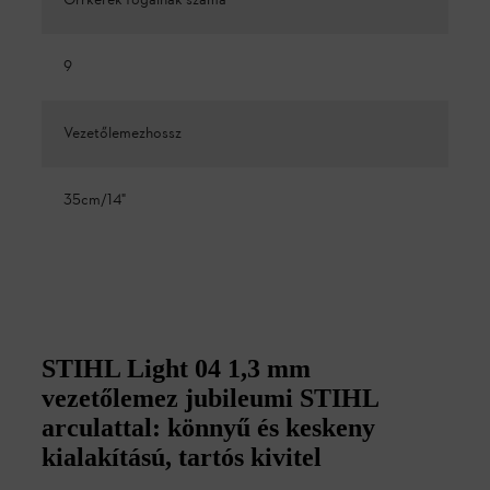
Orrkerék fogainak száma
9
Vezetőlemezhossz
35cm/14"
STIHL Light 04 1,3 mm
vezetőlemez jubileumi STIHL
arculattal: könnyű és keskeny
kialakítású, tartós kivitel