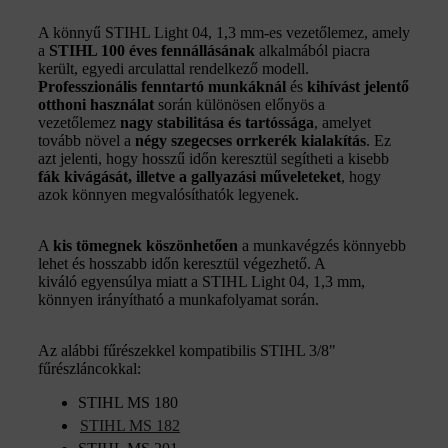
A könnyű STIHL Light 04, 1,3 mm-es vezetőlemez, amely
a
STIHL 100 éves fennállásának
alkalmából piacra
került, egyedi arculattal rendelkező modell.
Professzionális fenntartó munkáknál
és
kihívást jelentő
otthoni használat
során különösen előnyös a
vezetőlemez
nagy stabilitása és tartóssága
, amelyet
tovább növel a
négy szegecses orrkerék kialakítás
. Ez
azt jelenti, hogy hosszű időn keresztül segítheti a kisebb
fák kivágását, illetve a gallyazási műveleteket
, hogy
azok könnyen megvalósíthatók legyenek.
A
kis tömegnek köszönhetően
a munkavégzés könnyebb
lehet és hosszabb időn keresztül végezhető. A
kiváló egyensúlya miatt a STIHL Light 04, 1,3 mm,
könnyen irányítható a munkafolyamat során.
Az alábbi fűrészekkel kompatibilis STIHL 3/8"
fűrészláncokkal:
STIHL MS 180
STIHL MS 182