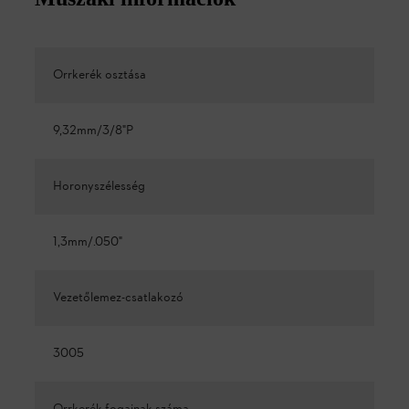
Orrkerék osztása
9,32mm/3/8"P
Horonyszélesség
1,3mm/.050"
Vezetőlemez-csatlakozó
3005