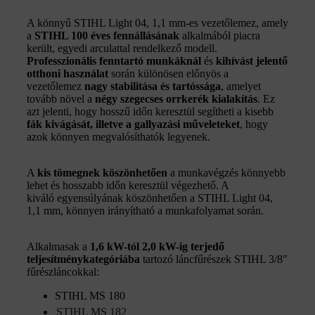
A könnyű STIHL Light 04, 1,1 mm-es vezetőlemez, amely
a
STIHL 100 éves fennállásának
alkalmából piacra
került, egyedi arculattal rendelkező modell.
Professzionális fenntartó munkáknál
és
kihívást jelentő
otthoni használat
során különösen előnyös a
vezetőlemez
nagy stabilitása és tartóssága
, amelyet
tovább növel a
négy szegecses orrkerék kialakítás
. Ez
azt jelenti, hogy hosszű időn keresztül segítheti a kisebb
fák kivágását, illetve a gallyazási műveleteket
, hogy
azok könnyen megvalósíthatók legyenek.
A
kis tömegnek köszönhetően
a munkavégzés könnyebb
lehet és hosszabb időn keresztül végezhető. A
kiváló egyensúlyának köszönhetően a STIHL Light 04,
1,1 mm, könnyen irányítható a munkafolyamat során.
Alkalmasak a
1,6 kW-tól 2,0 kW-ig terjedő
teljesítménykategóriába
tartozó láncfűrészek STIHL 3/8"
fűrészláncokkal:
STIHL MS 180
STIHL MS 182