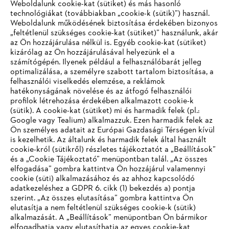
Weboldalunk cookie-kat (sütiket) és más hasonló
technológiákat (továbbiakban „cookie-k (sütik)”) használ.
#STIHL
Weboldalunk működésének biztosítása érdekében bizonyos
„feltétlenül szükséges cookie-kat (sütiket)” használunk, akár
az Ön hozzájárulása nélkül is. Egyéb cookie-kat (sütiket)
kizárólag az Ön hozzájárulásával helyezünk el a
számítógépén. Ilyenek például a felhasználóbarát jelleg
optimalizálása, a személyre szabott tartalom biztosítása, a
felhasználói viselkedés elemzése, a reklámok
hatékonyságának növelése és az átfogó felhasználói
profilok létrehozása érdekében alkalmazott cookie-k
Vállalat
(sütik). A cookie-kat (sütiket) mi és harmadik felek (pl.:
Google vagy Tealium) alkalmazzuk. Ezen harmadik felek az
Ön személyes adatait az Európai Gazdasági Térségen kívül
is kezelhetik. Az általunk és harmadik felek által használt
STIHL GYIK
cookie-król (sütikről) részletes tájékoztatót a „Beállítások”
és a „Cookie Tájékoztató” menüpontban talál. „Az összes
elfogadása” gombra kattintva Ön hozzájárul valamennyi
cookie (süti) alkalmazásához és az ahhoz kapcsolódó
IHR BROWSER WIRD NICHT
adatkezeléshez a GDPR 6. cikk (1) bekezdés a) pontja
Szerviz
szerint. „Az összes elutasítása” gombra kattintva Ön
UNTERSTÜTZT
elutasítja a nem feltétlenül szükséges cookie-k (sütik)
alkalmazását. A „Beállítások” menüpontban Ön bármikor
elfogadhatja vagy elutasíthatja az egyes cookie-kat