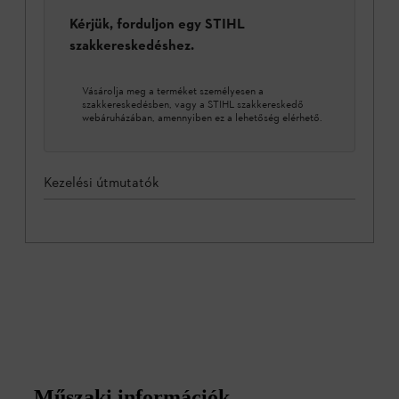
Kérjük, forduljon egy STIHL
szakkereskedéshez.
Vásárolja meg a terméket személyesen a
szakkereskedésben, vagy a STIHL szakkereskedő
webáruházában, amennyiben ez a lehetőség elérhető.
Kezelési útmutatók
Műszaki információk