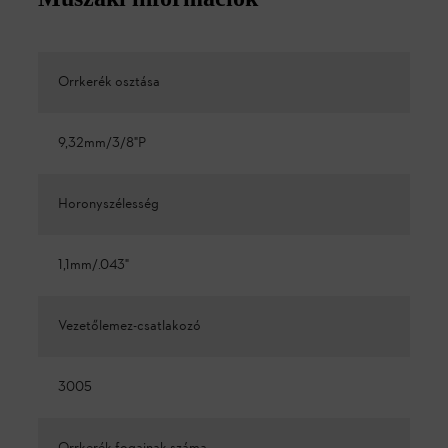
Orrkerék osztása
9,32mm/3/8"P
Horonyszélesség
1,1mm/.043"
Vezetőlemez-csatlakozó
3005