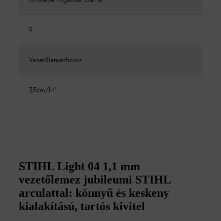
Orrkerék fogainak száma
9
Vezetőlemezhossz
35cm/14"
STIHL Light 04 1,1 mm
vezetőlemez jubileumi STIHL
arculattal: könnyű és keskeny
kialakítású, tartós kivitel