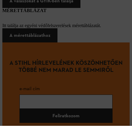
A válaszokat a GYIK-ben találja
MÉRETTÁBLÁZAT
Itt találja az egyéni védőfelszerelések mérettáblázatát.
A mérettáblázathoz
A STIHL HÍRLEVELÉNEK KÖSZÖNHETŐEN
TÖBBÉ NEM MARAD LE SEMMIRŐL
e-mail cím
Feliratkozom