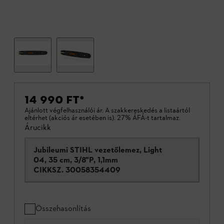
14 990 FT
*
Ajánlott végfelhasználói ár. A szakkereskedés a listaártól
eltérhet (akciós ár esetében is). 27% ÁFÁ-t tartalmaz.
Árucikk
Jubileumi STIHL vezetőlemez, Light
04, 35 cm, 3/8"P, 1,1mm
CIKKSZ.
30058354409
Összehasonlítás