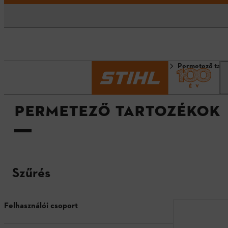
Kezdőlap
Tartozékok
Permetező tart
PERMETEZŐ TARTOZÉKOK
Szűrés
Felhasználói csoport