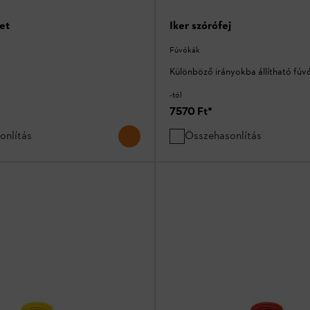
et
Iker szórófej
Fúvókák
Különböző irányokba állítható fúv
-tól
7570 Ft
*
onlítás
Összehasonlítás