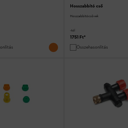
Hosszabbító cső
Hosszabbítócsövek
-tól
1751 Ft
*
onlítás
Összehasonlítás