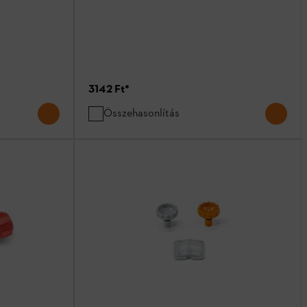
3142 Ft
*
Összehasonlítás