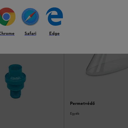
Chrome
Safari
Edge
Permetvédő
Egyéb