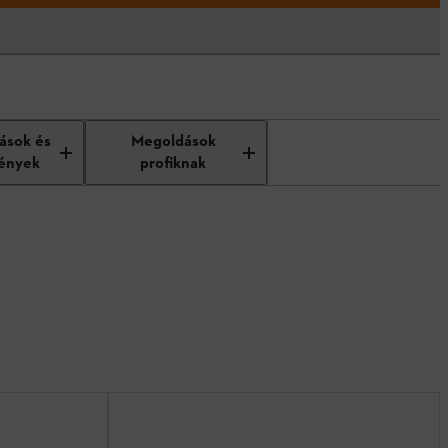
tások és
Megoldások
ények
profiknak