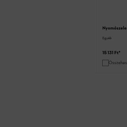
Nyomószelep
Egyéb
15 131 Ft
*
Összehas