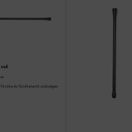
 cső
vek
 fóvóka és fúvókatartó szükséges