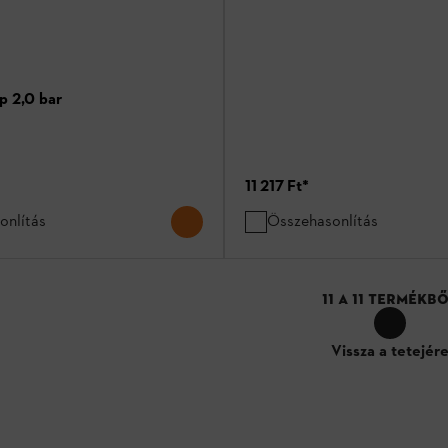
 2,0 bar
11 217 Ft
*
onlítás
Összehasonlítás
11
A
11
TERMÉKBŐ
Vissza a tetejér