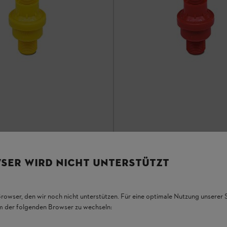
 1,0 bar
Nyomószelep 1,5 bar
SER WIRD NICHT UNTERSTÜTZT
Egyéb
Browser, den wir noch nicht unterstützen. Für eine optimale Nutzung unserer
17 396 Ft
*
em der folgenden Browser zu wechseln:
onlítás
Összehasonlítás