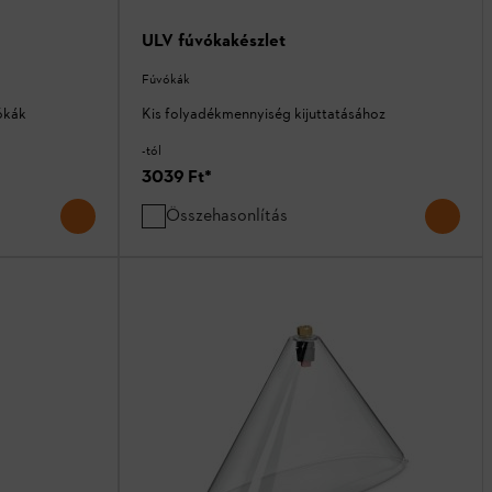
ULV fúvókakészlet
Fúvókák
ókák
Kis folyadékmennyiség kijuttatásához
-tól
3039 Ft
*
Összehasonlítás