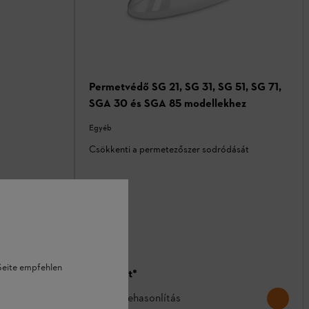
Permetvédő SG 21, SG 31, SG 51, SG 71,
SGA 30 és SGA 85 modellekhez
Egyéb
Csökkenti a permetezőszer sodródását
 Seite empfehlen
12 762 Ft
*
Összehasonlítás