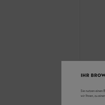
Nyomószelep
IHR BROW
Egyéb
Sie nutzen einen 
17 912 Ft
*
wir Ihnen, zu ein
Összehas