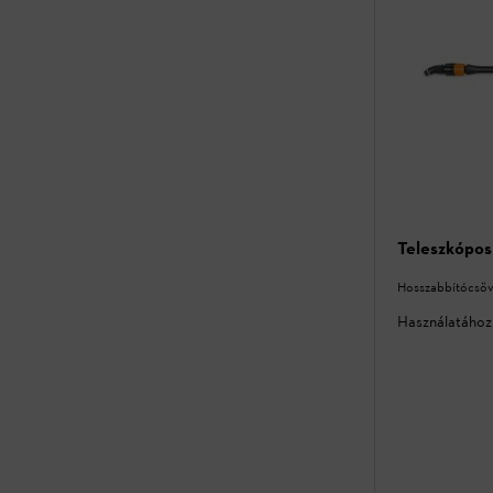
Teleszkópos
Hosszabbítócsö
Használatához