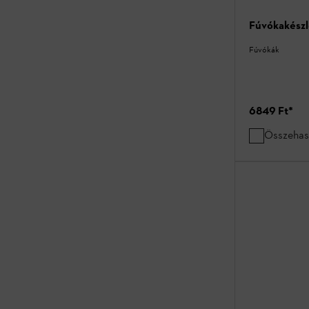
Fúvókakészl
Fúvókák
6849 Ft
*
Összehas