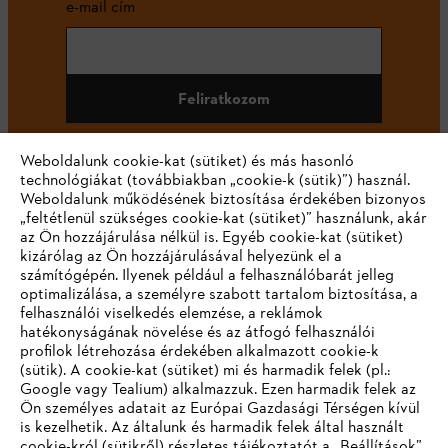
e-mail cím
Feliratkozom
Weboldalunk cookie-kat (sütiket) és más hasonló
technológiákat (továbbiakban „cookie-k (sütik)”) használ.
#STIHL
Weboldalunk működésének biztosítása érdekében bizonyos
„feltétlenül szükséges cookie-kat (sütiket)” használunk, akár
az Ön hozzájárulása nélkül is. Egyéb cookie-kat (sütiket)
kizárólag az Ön hozzájárulásával helyezünk el a
számítógépén. Ilyenek például a felhasználóbarát jelleg
optimalizálása, a személyre szabott tartalom biztosítása, a
felhasználói viselkedés elemzése, a reklámok
hatékonyságának növelése és az átfogó felhasználói
profilok létrehozása érdekében alkalmazott cookie-k
Vállalat
(sütik). A cookie-kat (sütiket) mi és harmadik felek (pl.:
Google vagy Tealium) alkalmazzuk. Ezen harmadik felek az
Ön személyes adatait az Európai Gazdasági Térségen kívül
is kezelhetik. Az általunk és harmadik felek által használt
STIHL GYIK
cookie-król (sütikről) részletes tájékoztatót a „Beállítások”