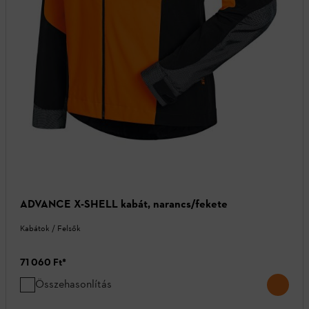
ADVANCE X-SHELL kabát, narancs/fekete
Kabátok / Felsők
71 060 Ft
*
Összehasonlítás