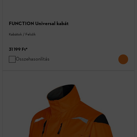
FUNCTION Universal kabát
Kabátok / Felsők
31 199 Ft
*
Összehasonlítás