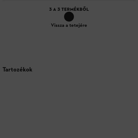
3
A
3
TERMÉKBŐL
Vissza a tetejére
Tartozékok