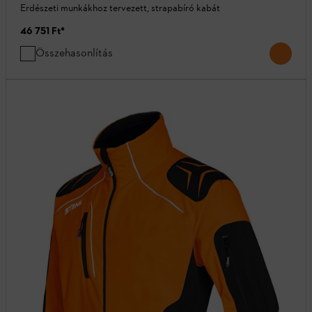
Erdészeti munkákhoz tervezett, strapabíró kabát
46 751 Ft
*
Összehasonlítás