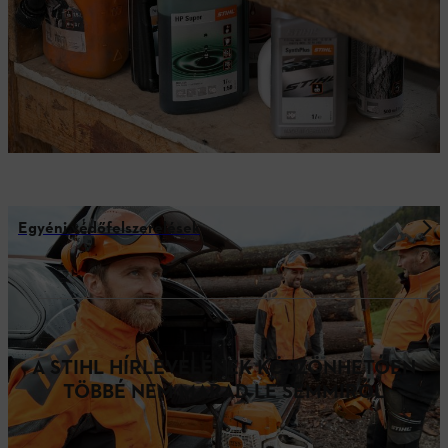
Egyéni védőfelszerelések
A STIHL HÍRLEVELÉNEK KÖSZÖNHETŐEN
TÖBBÉ NEM MARAD LE SEMMIRŐL