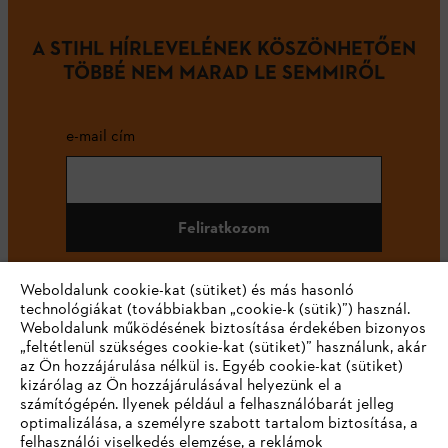
A STIHL HÍRLEVELÉNEK KÖSZÖNHETŐEN
TÖBBÉ NEM MARAD LE SEMMIRŐL
e-mail cím
Feliratkozom
Weboldalunk cookie-kat (sütiket) és más hasonló
technológiákat (továbbiakban „cookie-k (sütik)”) használ.
#STIHL
Weboldalunk működésének biztosítása érdekében bizonyos
„feltétlenül szükséges cookie-kat (sütiket)” használunk, akár
az Ön hozzájárulása nélkül is. Egyéb cookie-kat (sütiket)
kizárólag az Ön hozzájárulásával helyezünk el a
számítógépén. Ilyenek például a felhasználóbarát jelleg
optimalizálása, a személyre szabott tartalom biztosítása, a
felhasználói viselkedés elemzése, a reklámok