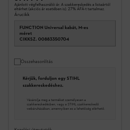
Ajánlott végfelhasználói ár. A szakkereskedés a listaártól
eltérhet (akciós ár esetében is). 27% ÁFÁ-t tartalmaz.
Árucikk
FUNCTION Universal kabát, M-es
méret
CIKKSZ.
00883350704
Összehasonlítás
Kérjük, forduljon egy STIHL
szakkereskedéshez.
Vásárolja meg a terméket személyesen a
szakkereskedésben, vagy a STIHL szakkereskedő
webáruházában, amennyiben ez a lehetőség elérhető.
Kezelési útmutatók