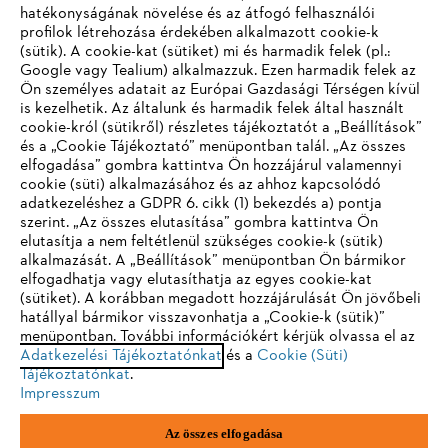
hatékonyságának növelése és az átfogó felhasználói
profilok létrehozása érdekében alkalmazott cookie-k
Vállalat
(sütik). A cookie-kat (sütiket) mi és harmadik felek (pl.:
Google vagy Tealium) alkalmazzuk. Ezen harmadik felek az
Ön személyes adatait az Európai Gazdasági Térségen kívül
is kezelhetik. Az általunk és harmadik felek által használt
STIHL GYIK
cookie-król (sütikről) részletes tájékoztatót a „Beállítások”
és a „Cookie Tájékoztató” menüpontban talál. „Az összes
elfogadása” gombra kattintva Ön hozzájárul valamennyi
cookie (süti) alkalmazásához és az ahhoz kapcsolódó
IHR BROWSER WIRD NICHT
adatkezeléshez a GDPR 6. cikk (1) bekezdés a) pontja
Szerviz
szerint. „Az összes elutasítása” gombra kattintva Ön
UNTERSTÜTZT
elutasítja a nem feltétlenül szükséges cookie-k (sütik)
alkalmazását. A „Beállítások” menüpontban Ön bármikor
elfogadhatja vagy elutasíthatja az egyes cookie-kat
Sie nutzen einen Browser, den wir noch nicht unterstützen. Für
(sütiket). A korábban megadott hozzájárulását Ön jövőbeli
eine optimale Nutzung unserer Seite empfehlen wir Ihnen, zu
hatállyal bármikor visszavonhatja a „Cookie-k (sütik)”
Adatvédelem
Impresszum
Cookie tájékoztató
menüpontban. További információkért kérjük olvassa el az
einem der folgenden Browser zu wechseln:
Adatkezelési Tájékoztatónkat
és a
Cookie (Süti)
Tájékoztatónkat
.
Jogi információk
Impresszum
Firefox
Chrome
Az összes elfogadása
Andreas Stihl Kereskedelmi Kft.