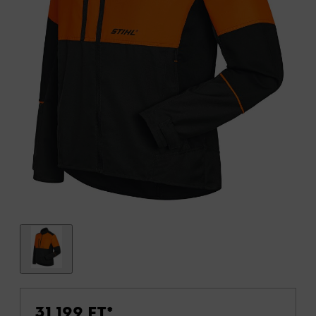
31 199 FT
*