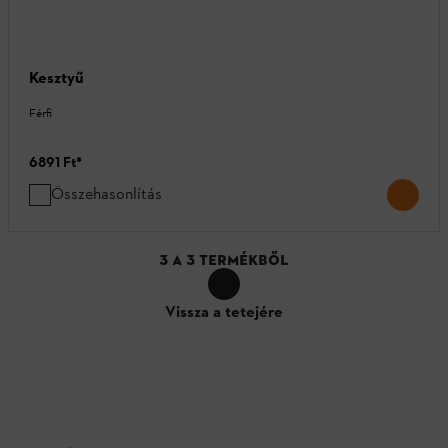
Kesztyű
Férfi
6891 Ft
*
Összehasonlítás
3
A
3
TERMÉKBŐL
Vissza a tetejére