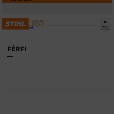
Menü
Tartozékok
FÉRFI