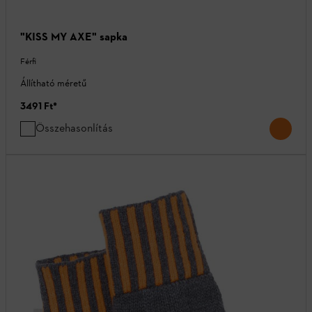
"KISS MY AXE" sapka
Férfi
Állítható méretű
3491 Ft
*
Összehasonlítás