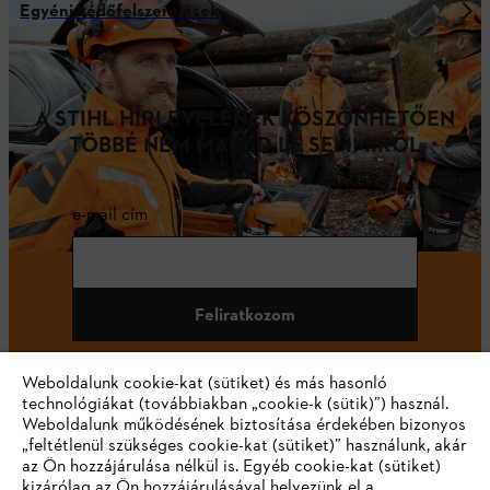
Egyéni védőfelszerelések
A STIHL HÍRLEVELÉNEK KÖSZÖNHETŐEN
TÖBBÉ NEM MARAD LE SEMMIRŐL
e-mail cím
Feliratkozom
Weboldalunk cookie-kat (sütiket) és más hasonló
technológiákat (továbbiakban „cookie-k (sütik)”) használ.
#STIHL
Weboldalunk működésének biztosítása érdekében bizonyos
„feltétlenül szükséges cookie-kat (sütiket)” használunk, akár
az Ön hozzájárulása nélkül is. Egyéb cookie-kat (sütiket)
kizárólag az Ön hozzájárulásával helyezünk el a