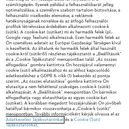
számítógépén. Ilyenek például a felhasználóbarát jelleg
optimalizálása, a személyre szabott tartalom biztosítása, a
felhasználói viselkedés elemzése, a reklámok
hatékonyságának növelése és az átfogó felhasználói
profilok létrehozása érdekében alkalmazott cookie-k
Vállalat
(sütik). A cookie-kat (sütiket) mi és harmadik felek (pl.:
Google vagy Tealium) alkalmazzuk. Ezen harmadik felek az
Ön személyes adatait az Európai Gazdasági Térségen kívül
is kezelhetik. Az általunk és harmadik felek által használt
STIHL GYIK
cookie-król (sütikről) részletes tájékoztatót a „Beállítások”
és a „Cookie Tájékoztató” menüpontban talál. „Az összes
elfogadása” gombra kattintva Ön hozzájárul valamennyi
cookie (süti) alkalmazásához és az ahhoz kapcsolódó
IHR BROWSER WIRD NICHT
adatkezeléshez a GDPR 6. cikk (1) bekezdés a) pontja
Szerviz
szerint. „Az összes elutasítása” gombra kattintva Ön
UNTERSTÜTZT
elutasítja a nem feltétlenül szükséges cookie-k (sütik)
alkalmazását. A „Beállítások” menüpontban Ön bármikor
elfogadhatja vagy elutasíthatja az egyes cookie-kat
Sie nutzen einen Browser, den wir noch nicht unterstützen. Für
(sütiket). A korábban megadott hozzájárulását Ön jövőbeli
eine optimale Nutzung unserer Seite empfehlen wir Ihnen, zu
hatállyal bármikor visszavonhatja a „Cookie-k (sütik)”
Adatvédelem
Impresszum
Cookie tájékoztató
menüpontban. További információkért kérjük olvassa el az
einem der folgenden Browser zu wechseln:
Adatkezelési Tájékoztatónkat
és a
Cookie (Süti)
Tájékoztatónkat
.
Jogi információk