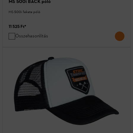
MS 500i BACK póló
MS 500i fekete póló
11 525 Ft
*
Összehasonlítás