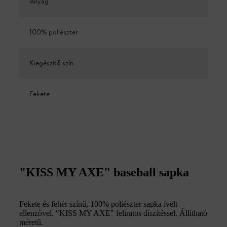
Anyag
100% poliészter
Kiegészítő szín
Fekete
"KISS MY AXE" baseball sapka
Fekete és fehér színű, 100% poliészter sapka ívelt
ellenzővel. "KISS MY AXE" feliratos díszítéssel. Állítható
méretű.