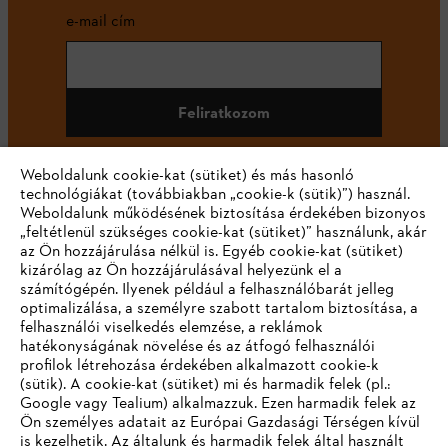
e-mail cím
Feliratkozom
Weboldalunk cookie-kat (sütiket) és más hasonló
technológiákat (továbbiakban „cookie-k (sütik)”) használ.
#STIHL
Weboldalunk működésének biztosítása érdekében bizonyos
„feltétlenül szükséges cookie-kat (sütiket)” használunk, akár
az Ön hozzájárulása nélkül is. Egyéb cookie-kat (sütiket)
kizárólag az Ön hozzájárulásával helyezünk el a
számítógépén. Ilyenek például a felhasználóbarát jelleg
optimalizálása, a személyre szabott tartalom biztosítása, a
felhasználói viselkedés elemzése, a reklámok
hatékonyságának növelése és az átfogó felhasználói
profilok létrehozása érdekében alkalmazott cookie-k
Vállalat
(sütik). A cookie-kat (sütiket) mi és harmadik felek (pl.:
Google vagy Tealium) alkalmazzuk. Ezen harmadik felek az
Ön személyes adatait az Európai Gazdasági Térségen kívül
is kezelhetik. Az általunk és harmadik felek által használt