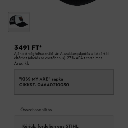
3491 FT
*
Ajánlott végfelhasználói ár. A szakkereskedés a listaártól
eltérhet (akciós ár esetében is). 27% ÁFÁ-t tartalmaz.
Árucikk
"KISS MY AXE" sapka
CIKKSZ.
04640210050
Összehasonlítás
Kérjük, forduljon egy STIHL