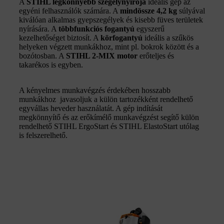
A
STIHL legkönnyebb szegélynyírója
ideális gép az
egyéni felhasználók számára. A
mindössze 4,2 kg
súlyával
kiválóan alkalmas gyepszegélyek és kisebb füves területek
nyírására. A
többfunkciós fogantyú
egyszerű
kezelhetőséget biztosít. A
körfogantyú
ideális a szűkös
helyeken végzett munkákhoz, mint pl. bokrok között és a
bozótosban. A
STIHL 2-MIX motor
erőteljes és
takarékos is egyben.
A kényelmes munkavégzés érdekében hosszabb
munkákhoz javasoljuk a külön tartozékként rendelhető
egyvállas heveder használatát. A gép indítását
megkönnyítő és az erőkímélő munkavégzést segítő külön
rendelhető STIHL ErgoStart és STIHL ElastoStart utólag
is felszerelhető.