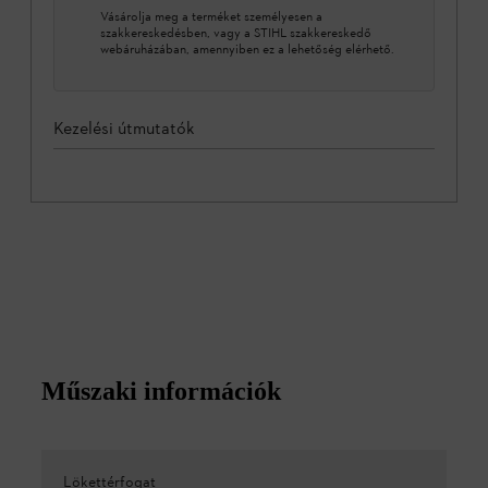
Vásárolja meg a terméket személyesen a
szakkereskedésben, vagy a STIHL szakkereskedő
webáruházában, amennyiben ez a lehetőség elérhető.
Kezelési útmutatók
Műszaki információk
Lökettérfogat