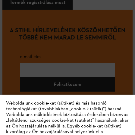
Termék regisztrálása most
A STIHL HÍRLEVELÉNEK KÖSZÖNHETŐEN
TÖBBÉ NEM MARAD LE SEMMIRŐL
e-mail cím
Feliratkozom
Weboldalunk cookie-kat (sütiket) és más hasonló
technológiákat (továbbiakban „cookie-k (sütik)”) használ.
#STIHL
Weboldalunk működésének biztosítása érdekében bizonyos
„feltétlenül szükséges cookie-kat (sütiket)” használunk, akár
az Ön hozzájárulása nélkül is. Egyéb cookie-kat (sütiket)
kizárólag az Ön hozzájárulásával helyezünk el a