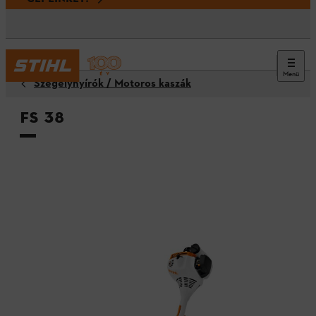
Menü
Szegélynyírók / Motoros kaszák
FS 38