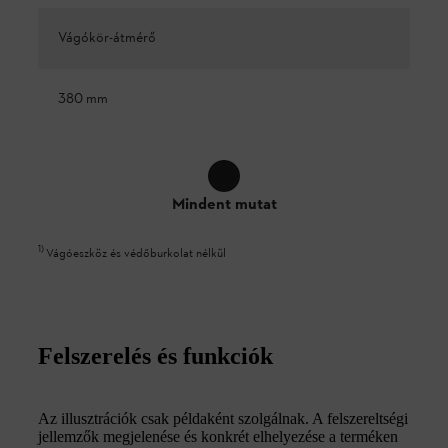
Vágókör-átmérő
380 mm
Mindent mutat
1
)
Vágóeszköz és védőburkolat nélkül
Felszerelés és funkciók
Az illusztrációk csak példaként szolgálnak. A felszereltségi
jellemzők megjelenése és konkrét elhelyezése a terméken