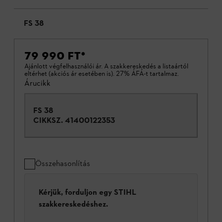
FS 38
79 990 FT
*
Ajánlott végfelhasználói ár. A szakkereskedés a listaártól
eltérhet (akciós ár esetében is). 27% ÁFÁ-t tartalmaz.
Árucikk
FS 38
CIKKSZ.
41400122353
Összehasonlítás
Kérjük, forduljon egy STIHL
szakkereskedéshez.