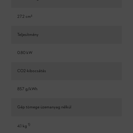
27.2 cm³
Teljesítmény
0.80 kW
CO2-kibocsátás
857 g/kWh
Gép tömege üzemanyag nélkül
1
)
4.1 kg