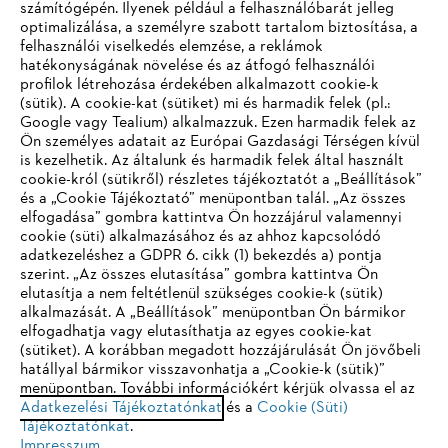
számítógépén. Ilyenek például a felhasználóbarát jelleg
optimalizálása, a személyre szabott tartalom biztosítása, a
felhasználói viselkedés elemzése, a reklámok
hatékonyságának növelése és az átfogó felhasználói
profilok létrehozása érdekében alkalmazott cookie-k
Vállalat
(sütik). A cookie-kat (sütiket) mi és harmadik felek (pl.:
Google vagy Tealium) alkalmazzuk. Ezen harmadik felek az
Ön személyes adatait az Európai Gazdasági Térségen kívül
is kezelhetik. Az általunk és harmadik felek által használt
STIHL GYIK
cookie-król (sütikről) részletes tájékoztatót a „Beállítások”
és a „Cookie Tájékoztató” menüpontban talál. „Az összes
elfogadása” gombra kattintva Ön hozzájárul valamennyi
cookie (süti) alkalmazásához és az ahhoz kapcsolódó
IHR BROWSER WIRD NICHT
adatkezeléshez a GDPR 6. cikk (1) bekezdés a) pontja
Szerviz
szerint. „Az összes elutasítása” gombra kattintva Ön
UNTERSTÜTZT
elutasítja a nem feltétlenül szükséges cookie-k (sütik)
alkalmazását. A „Beállítások” menüpontban Ön bármikor
elfogadhatja vagy elutasíthatja az egyes cookie-kat
Sie nutzen einen Browser, den wir noch nicht unterstützen. Für
(sütiket). A korábban megadott hozzájárulását Ön jövőbeli
eine optimale Nutzung unserer Seite empfehlen wir Ihnen, zu
hatállyal bármikor visszavonhatja a „Cookie-k (sütik)”
Adatvédelem
Impresszum
Cookie tájékoztató
menüpontban. További információkért kérjük olvassa el az
einem der folgenden Browser zu wechseln:
Adatkezelési Tájékoztatónkat
és a
Cookie (Süti)
Tájékoztatónkat
.
Jogi információk
Impresszum