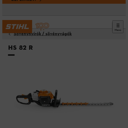
Menü
Sövénynyírók / sövényvágók
HS 82 R