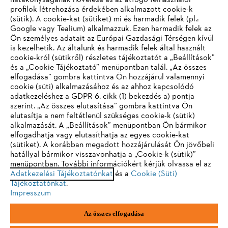
hatékonyságának növelése és az átfogó felhasználói
profilok létrehozása érdekében alkalmazott cookie-k
Vállalat
(sütik). A cookie-kat (sütiket) mi és harmadik felek (pl.:
Google vagy Tealium) alkalmazzuk. Ezen harmadik felek az
Ön személyes adatait az Európai Gazdasági Térségen kívül
is kezelhetik. Az általunk és harmadik felek által használt
STIHL GYIK
cookie-król (sütikről) részletes tájékoztatót a „Beállítások”
és a „Cookie Tájékoztató” menüpontban talál. „Az összes
elfogadása” gombra kattintva Ön hozzájárul valamennyi
cookie (süti) alkalmazásához és az ahhoz kapcsolódó
IHR BROWSER WIRD NICHT
adatkezeléshez a GDPR 6. cikk (1) bekezdés a) pontja
Szerviz
szerint. „Az összes elutasítása” gombra kattintva Ön
UNTERSTÜTZT
elutasítja a nem feltétlenül szükséges cookie-k (sütik)
alkalmazását. A „Beállítások” menüpontban Ön bármikor
elfogadhatja vagy elutasíthatja az egyes cookie-kat
Sie nutzen einen Browser, den wir noch nicht unterstützen. Für
(sütiket). A korábban megadott hozzájárulását Ön jövőbeli
eine optimale Nutzung unserer Seite empfehlen wir Ihnen, zu
hatállyal bármikor visszavonhatja a „Cookie-k (sütik)”
Adatvédelem
Impresszum
Cookie tájékoztató
menüpontban. További információkért kérjük olvassa el az
einem der folgenden Browser zu wechseln:
Adatkezelési Tájékoztatónkat
és a
Cookie (Süti)
Jogi információk
Tájékoztatónkat
.
Impresszum
Firefox
Chrome
Az összes elfogadása
Andreas Stihl Kereskedelmi Kft.
Székhely: H-2051 Biatorbágy-Budapark