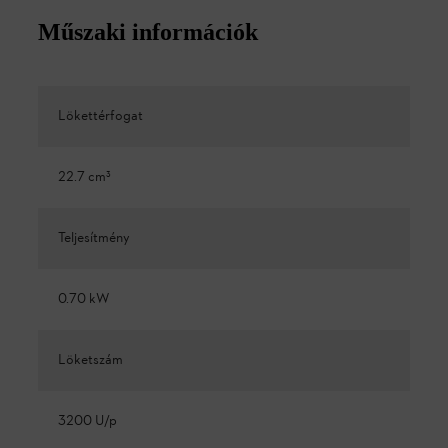
Műszaki információk
Lökettérfogat
22.7 cm³
Teljesítmény
0.70 kW
Löketszám
3200 U/p