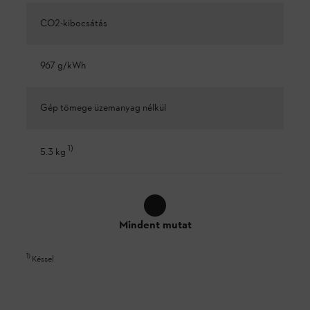
CO2-kibocsátás
967 g/kWh
Gép tömege üzemanyag nélkül
1
)
5.3 kg
Mindent mutat
1
)
Késsel