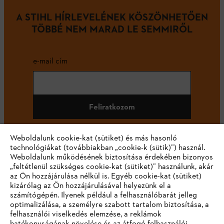
A STIHL HÍRLEVELÉNEK KÖSZÖNHETŐEN
TÖBBÉ NEM MARAD LE SEMMIRŐL
e-mail cím
Feliratkozom
Weboldalunk cookie-kat (sütiket) és más hasonló
technológiákat (továbbiakban „cookie-k (sütik)”) használ.
#STIHL
Weboldalunk működésének biztosítása érdekében bizonyos
„feltétlenül szükséges cookie-kat (sütiket)” használunk, akár
az Ön hozzájárulása nélkül is. Egyéb cookie-kat (sütiket)
kizárólag az Ön hozzájárulásával helyezünk el a
számítógépén. Ilyenek például a felhasználóbarát jelleg
optimalizálása, a személyre szabott tartalom biztosítása, a
felhasználói viselkedés elemzése, a reklámok