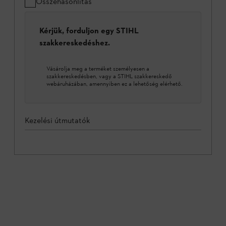
Összehasonlítás
Kérjük, forduljon egy STIHL
szakkereskedéshez.
Vásárolja meg a terméket személyesen a
szakkereskedésben, vagy a STIHL szakkereskedő
webáruházában, amennyiben ez a lehetőség elérhető.
Kezelési útmutatók