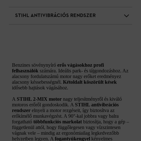
STIHL ANTIVIBRÁCIÓS RENDSZER
Benzines sövénynyíró
erős vágásokhoz profi
felhasználók
számára. Ideális park- és tájgondozáshoz. Az
alacsony fordulatszámú motor nagy erőket eredményez
alacsony késsebességnél.
Kétoldalt köszörült kések
idősebb hajtások vágásához.
A
STIHL 2-MIX motor
nagy teljesítményről és kiváló
motoros erőről gondoskodik. A
STIHL antivibrációs
rendszer
elnyeli a motor rezgéseit, így biztosítva az
erőkímélő munkavégzést. A 90°-kal jobbra vagy balra
forgatható
többfunkciós markolat
biztosítja, hogy a gép –
függetlenül attól, hogy függőlegesen vagy vízszintesen
vágnak vele – mindig az ergonómiailag legkedvezőbb
helyzetben legyen. A
fogantyúkengyel
kényelmes