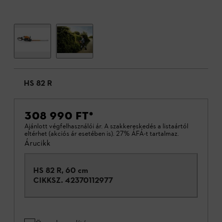
HS 82 R
308 990 FT
*
Ajánlott végfelhasználói ár. A szakkereskedés a listaártól
eltérhet (akciós ár esetében is). 27% ÁFÁ-t tartalmaz.
Árucikk
HS 82 R, 60 cm
CIKKSZ.
42370112977