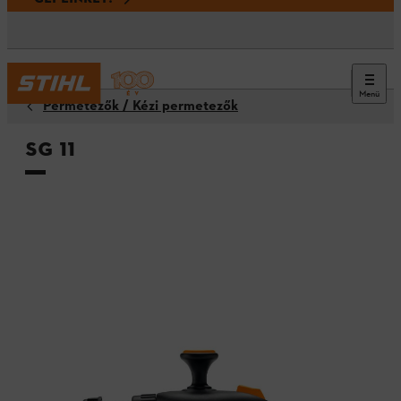
Menü
Permetezők / Kézi permetezők
SG 11