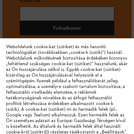
e-mail cím
Feliratkozom
Weboldalunk cookie-kat (sütiket) és más hasonló
technológiákat (továbbiakban „cookie-k (sütik)”) használ.
#STIHL
Weboldalunk működésének biztosítása érdekében bizonyos
„feltétlenül szükséges cookie-kat (sütiket)” használunk, akár
az Ön hozzájárulása nélkül is. Egyéb cookie-kat (sütiket)
kizárólag az Ön hozzájárulásával helyezünk el a
számítógépén. Ilyenek például a felhasználóbarát jelleg
optimalizálása, a személyre szabott tartalom biztosítása, a
felhasználói viselkedés elemzése, a reklámok
hatékonyságának növelése és az átfogó felhasználói
profilok létrehozása érdekében alkalmazott cookie-k
Vállalat
(sütik). A cookie-kat (sütiket) mi és harmadik felek (pl.:
Google vagy Tealium) alkalmazzuk. Ezen harmadik felek az
Ön személyes adatait az Európai Gazdasági Térségen kívül
is kezelhetik. Az általunk és harmadik felek által használt
STIHL GYIK
cookie-król (sütikről) részletes tájékoztatót a „Beállítások”