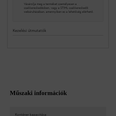
Vásárolja meg a terméket személyesen a
szakkereskedésben, vagy a STIHL szakkereskedő
webáruházában, amennyiben ez a lehetőség elérhető.
Kezelési útmutatók
Műszaki információk
Konténer kapacitása