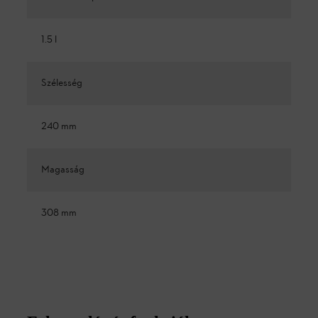
1.5 l
Szélesség
240 mm
Magasság
308 mm