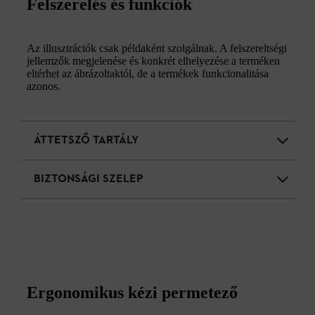
Felszerelés és funkciók
Az illusztrációk csak példaként szolgálnak. A felszereltségi
jellemzők megjelenése és konkrét elhelyezése a terméken
eltérhet az ábrázoltaktól, de a termékek funkcionalitása
azonos.
ÁTTETSZŐ TARTÁLY
BIZTONSÁGI SZELEP
Ergonomikus kézi permetező