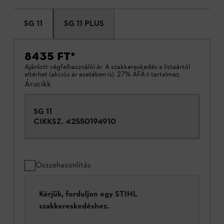
SG 11
SG 11 PLUS
8435 FT
*
Ajánlott végfelhasználói ár. A szakkereskedés a listaártól
eltérhet (akciós ár esetében is). 27% ÁFÁ-t tartalmaz.
Árucikk
SG 11
CIKKSZ.
42550194910
Összehasonlítás
Kérjük, forduljon egy STIHL
szakkereskedéshez.